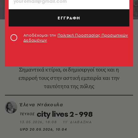
ΕΓΓΡΑΦΗ
Μουσείο Ακρόπολης
Αποδέχομαι την
Πολιτική Προστασίας Προσωπικών
Δεδομένων
DESIGN & ΑΡΧΙΤΕΚΤΟΝΙΚΗ
Η Αθήνα των αρχιτεκτόνων
Σημαντικά κτίρια, οι δημιουργοί τους και η
επιρροή τους στην αστική εμπειρία και την
ταυτότητα της πόλης
Έλενα Ντάκουλα
city lives 2 - 998
ΤΕΥΧΟΣ
13.05.2026, 18:08
11’ ΔΙΑΒΑΣΜΑ
UPD
20.05.2026, 10:04