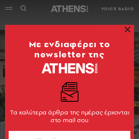
VOICE RADIO
Mε ενδιαφέρει το
newsletter της
Tα καλύτερα άρθρα της ημέρας έρχονται
στο mail σου