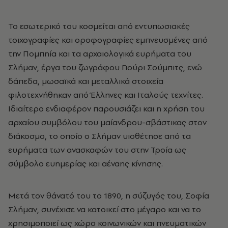
Το εσωτερικό του κοσμείται από εντυπωσιακές
τοιχογραφίες και οροφογραφίες εμπνευσμένες από
την Πομπηία και τα αρχαιολογικά ευρήματα του
Σλήμαν, έργα του ζωγράφου Γιούρι Σούμπιτς, ενώ
δάπεδα, μωσαϊκά και μεταλλικά στοιχεία
φιλοτεχνήθηκαν από Έλληνες και Ιταλούς τεχνίτες.
Ιδιαίτερο ενδιαφέρον παρουσιάζει και η χρήση του
αρχαίου συμβόλου του μαίανδρου-σβάστικας στον
διάκοσμο, το οποίο ο Σλήμαν υιοθέτησε από τα
ευρήματα των ανασκαφών του στην Τροία ως
σύμβολο ευημερίας και αέναης κίνησης.
Μετά τον θάνατό του το 1890, η σύζυγός του, Σοφία
Σλήμαν, συνέχισε να κατοικεί στο μέγαρο και να το
χρησιμοποιεί ως χώρο κοινωνικών και πνευματικών