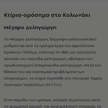
Κτίρια-ορόσημα στο Κολωνάκι
Μέγαρο Δεληγιώργη
Το Μέγαρο Δεληγιώργη, διώροφο εκλεκτικιστικού
ρυθμού και από τα πρώιμα έργα του αρχιτέκτονα
Ερνέστου Τσίλλερ, χτίστηκε το 1882 ως πολυτελής
κατοικία του Λεωνίδα Δεληγιώργη, αδελφού του
πρωθυπουργού Επαμεινώνδα Δεληγιώργη. Μετά τον
θάνατό του και οικονομικά προβλήματα των
κληρονόμων, το κτίριο περιήλθε στο Μετοχικό Ταμείο
Πολιτικών Υπαλλήλων (Μ.Τ.Π.Υ.).
Στην πάροδο των χρόνων, στέγασε στρατιώτες κατά
τη γερμανική κατοχή, την Αγγλοελληνική Υπηρεσία, το