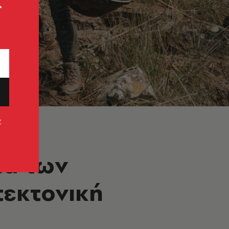
ς
ν
ια των
τεκτονική