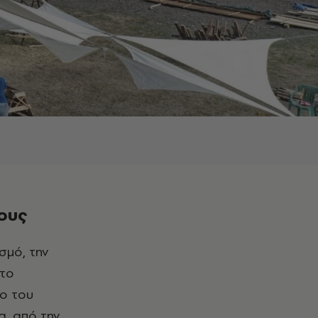
τους
στο
ιο του
α, από την