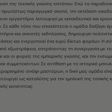
οση της τεχνικής γνώσης επιτόπου. Ενώ τα παραδοσ
ν πρωτίστως παραγωγικό σκοπό, την εκτέλεση οικοδ
ονο εργαστήριο λειτουργεί με εκπαιδευτικό και ερευν
 Σε κάθε τόπο που επισκέπτεται η ομάδα διεξάγει έρ
ήρια και ανοιχτές εκδηλώσεις, δημιουργεί πολιτιστικ
ράσεις και ενεργοποιεί ένα ευρύ δίκτυο φορέων. Η σ
από εξωστρέφεια, επιτρέποντας τη συνεργασία με το
ναι και οι φορείς της εμπειρικής γνώσης, και την ενσ
αι συμμετεχόντων. Σε αντίθεση με το ιστορικό μπουλ
ιεραρχημένο σινάφι μαστόρων, η δική μας ομάδα είνα
ιτουργεί ως καταλύτης για την εμπλοκή της τοπικής 
κής κοινότητας.