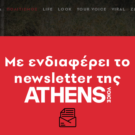
Α
ΠΟΛΙΤΙΣΜΟΣ
LIFE
LOOK
YOUR VOICE
VIRAL
Ζ
Mε ενδιαφέρει το
newsletter της