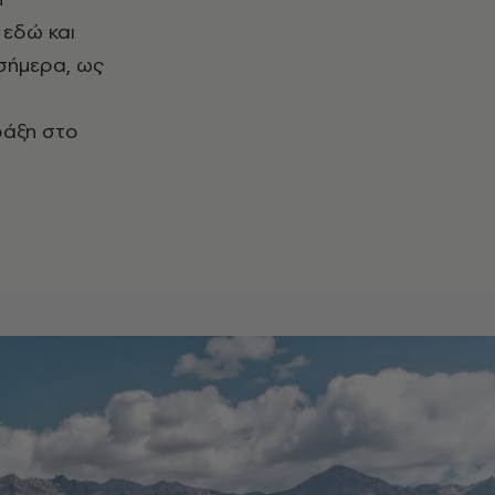
 εδώ και
 σήμερα, ως
ράξη στο