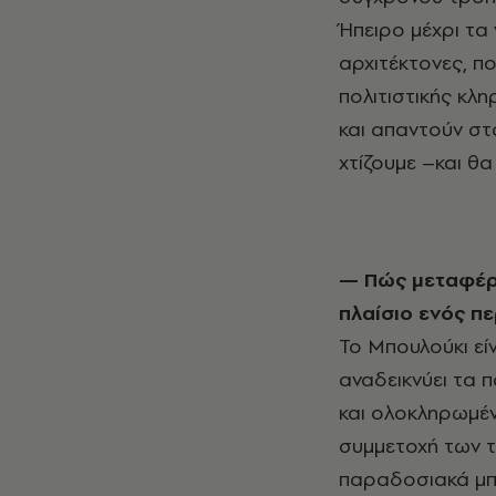
Ήπειρο μέχρι τα
αρχιτέκτονες, πο
πολιτιστικής κλ
και απαντούν στ
χτίζουμε –και θα
— Πώς μεταφέρατε την ιστορική εμπειρία των μπουλουκιών στο σύγχρονο
πλαίσιο ενός π
Το Μπουλούκι εί
αναδεικνύει τα 
και ολοκληρωμέ
συμμετοχή των τ
παραδοσιακά μπο