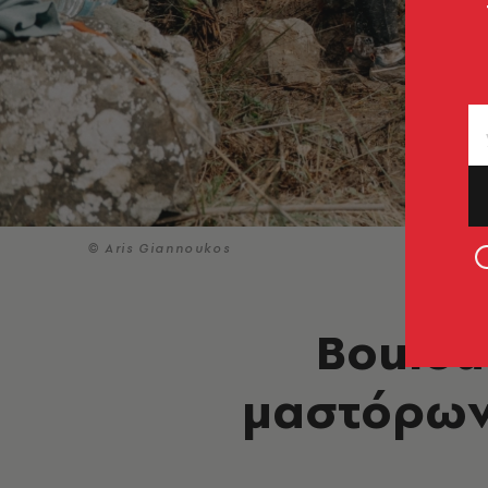
© Aris Giannoukos
Boulou
μαστόρων 