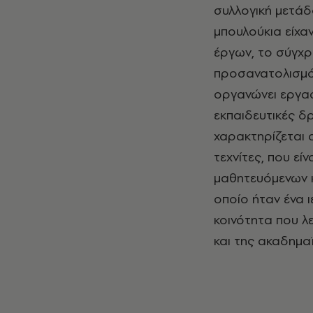
συλλογική μετάδ
μπουλούκια είχα
έργων, το σύγχρ
προσανατολισμό.
οργανώνει εργαστ
εκπαιδευτικές δ
χαρακτηρίζεται 
τεχνίτες, που εί
μαθητευόμενων κ
οποίο ήταν ένα 
κοινότητα που λε
και της ακαδημαϊ