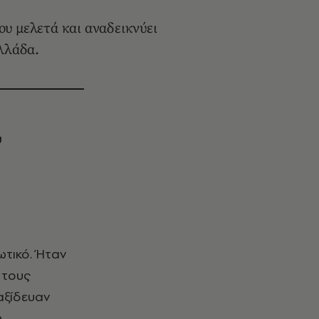
υ μελετά και αναδεικνύει
Ελλάδα.
υ
 τους
αξίδευαν
η