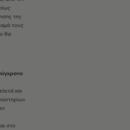
ρίως
ρησης της
όραμά τους
ου θα
ελετά και
ργαστηρίων
τη
αι στη