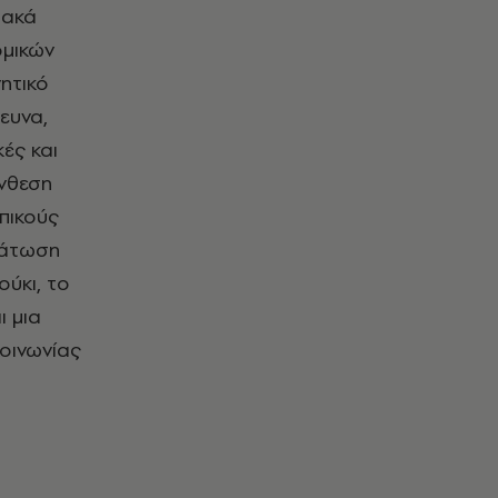
ιακά
ομικών
ητικό
ευνα,
ές και
ύνθεση
πικούς
ωμάτωση
ούκι, το
ι μια
κοινωνίας