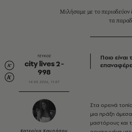
Μιλήσαμε με το περιοδεύον 
τα παραδ
Ποιο είναι
ΤΕΥΧΟΣ
city lives 2 -
επαναφέρει
998
14.05.2026, 11:07
Στα ορεινά τοπία της Ελλάδας, το χτίσιμο δεν υπήρξε ποτέ διεκπεραιωτικό. Ήταν
μια πράξη άμεσα 
μαστόρους και 
Κατερίνα Καμπόσου
οργανωμένα μετα