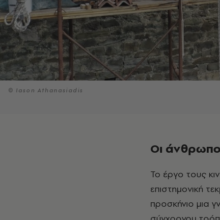
© Ιason Athanasiadis
Οι άνθρωποι
Το έργο τους κινείται ανάμεσα στην αποκατάσταση και τον πειραματισμό, την
επιστημονική τε
προσκήνιο μια γν
σύγχρονου τρόπο