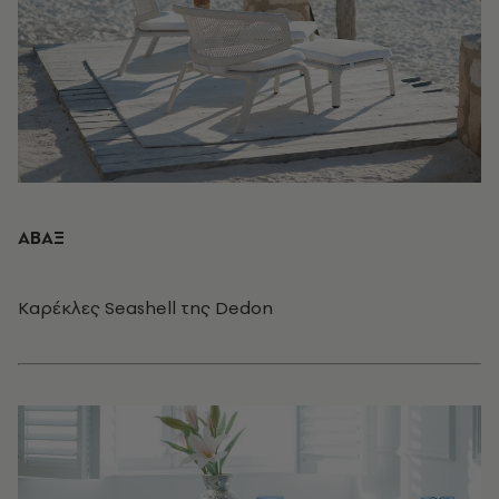
ABAΞ
Kαρέκλες Seashell της Dedon