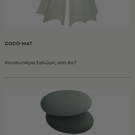
COCO-MAT
Κουνουπιέρα Σαλώμη, από €67