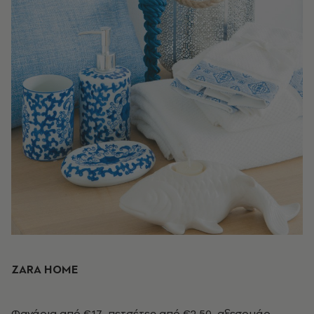
ΖARA HOME
Φανάρια από €17, πετσέτες από €2,50, αξεσουάρ