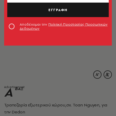
ΕΓΓΡΑΦΗ
Αποδέχομαι την
Πολιτική Προστασίας Προσωπικών
Δεδομένων
A
BAΞ
Τραπεζαρία εξωτερικού χώρου,σχ. Τοan Nguyen, για
την Dedon