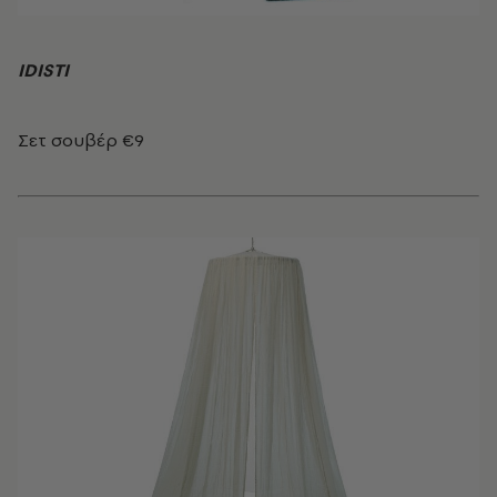
ΙDISTI
Σετ σουβέρ €9