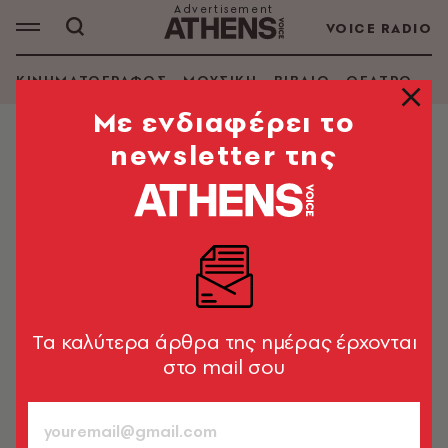
VOICE RADIO
ΚΙΝΗΜΑΤΟΓΡΑΦΟΣ
ΜΟΥΣΙΚΗ
ΒΙΒΛΙΟ
ΘΕΑΤΡΟ - Ο
Mε ενδιαφέρει το
newsletter της
DESIGN & ΑΡΧΙΤΕΚΤΟΝΙΚΗ
Erotica: βάλε στο σπίτι σου αυτό
που έχεις συνέχεια στο μυαλό σου
O ερωτισμός και η σεξουαλικότητα αναδύονταν όλο
και πιο περίτεχνα στη διακόσμηση
Tα καλύτερα άρθρα της ημέρας έρχονται
Γιάννης Κωνσταντινίδης
06
στο mail σου
ΤΕΥΧΟΣ
02.01.2007, 15:22
7’ ΔΙΑΒΑΣΜΑ