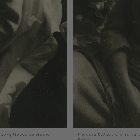
λογή Μουσείου Μαρία
Η Μαρία Κάλλας στο εστιατ
Κάλλας