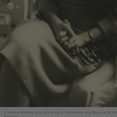
Η Μαρία Κάλλας στο εστιατόριο Pedavena στη Βερόνα © Συλ
Κάλλας