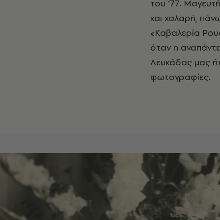
του ‘77. Μαγευ
και χαλαρή, πάν
«Καβαλερία Ρουσ
όταν η αναπάντε
Λευκάδας μας ήτ
φωτογραφίες.