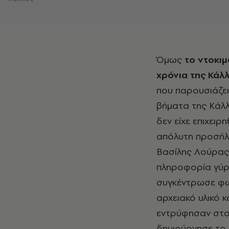
Όμως
το ντοκι
χρόνια της Κάλ
που παρουσιάζει
βήματα της Κάλλ
δεν είχε επιχειρ
απόλυτη προσήλω
Βασίλης Λούρας,
πληροφορία γύρω
συγκέντρωσε φω
αρχειακό υλικό 
εντρύφησαν στο έ
δημιούργησε το 