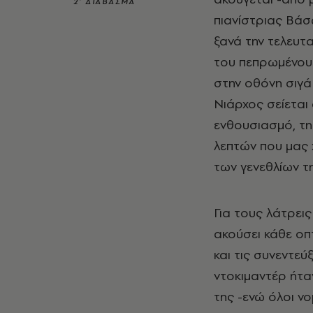
2’ ΔΙΑΒΑΣΜΑ
πιανίστριας Βάσ
ξανά την τελευτ
του πεπρωμένου»
στην οθόνη σιγά
Νιάρχος σείεται
ενθουσιασμό, τη
λεπτών που μας
των γενεθλίων τη
Για τους λάτρεις
ακούσει κάθε οπτ
και τις συνεντεύ
ντοκιμαντέρ ήτα
της -ενώ όλοι νο