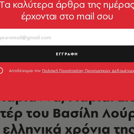
Tα καλύτερα άρθρα της ημέρα
έρχονται στο mail σου
ΕΓΓΡΑΦΗ
isthenis / GNO Archive
Αποδέχομαι την
Πολιτική Προστασίας Προσωπικών Δεδομένω
ΠΟΛΙΤΙΣΜΟΣ
Μαριάννα, Μαρία: Εί
τέρ του Βασίλη Λούρ
ελληνικά χρόνια τη