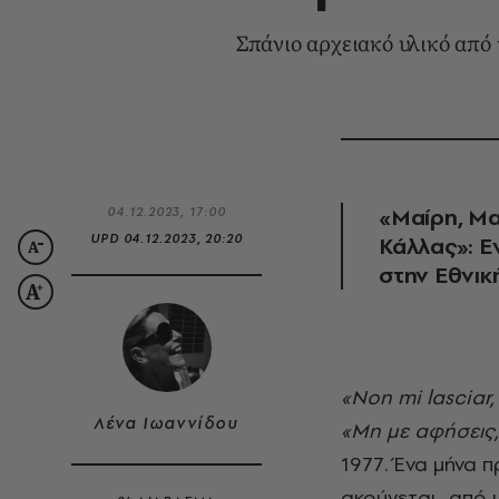
Σπάνιο αρχειακό υλικό από τ
«Μαίρη, Μα
04.12.2023, 17:00
UPD
04.12.2023, 20:20
Κάλλας»: Ε
στην Εθνικ
«Non mi lasciar, soccorrimi, pietà Signor, pietà! Deh, non m'abbandonar!»
Λένα Ιωαννίδου
«Μη με αφήσεις, 
1977. Ένα μήνα π
ακούγεται -από 