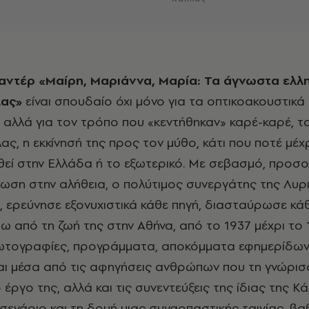
μαντέρ «Μαίρη, Μαριάννα, Μαρία: Τα άγνωστα ελλ
λας»
είναι σπουδαίο όχι μόνο για τα οπτικοακουστικά
 αλλά για τον τρόπο που «κεντήθηκαν» καρέ-καρέ, 
ας, η εκκίνησή της προς τον μύθο, κάτι που ποτέ μέχ
ηθεί στην Ελλάδα ή το εξωτερικό. Με σεβασμό, προσο
ση στην αλήθεια, ο πολύτιμος συνεργάτης της Λυρ
 ερεύνησε εξονυχιστικά κάθε πηγή, διασταύρωσε κά
 από τη ζωή της στην Αθήνα, από το 1937 μέχρι το 
τογραφίες, προγράμματα, αποκόμματα εφημερίδων
και μέσα από τις αφηγήσεις ανθρώπων που τη γνώρισ
ργο της, αλλά και τις συνεντεύξεις της ίδιας της Κά
σενάριο και τη δομή μιας συναρπαστικής ταινίας, βα