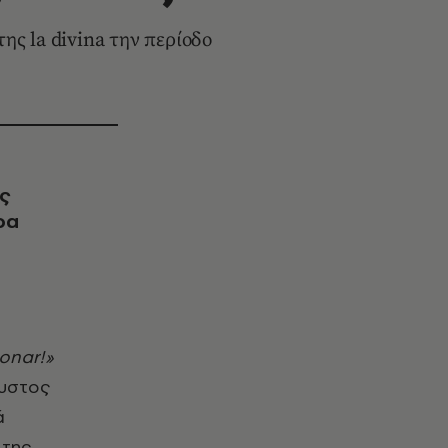
της la divina την περίοδο
ς
ρα
υστος
ά
 της