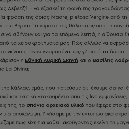
ως Δεβετζή – να εξασκεί τη φωνή της τραγουδώντας
αία φράση της άριας Madre, pietosa Vergine από τη
 του Βέρντι. Τα κύματα της θάλασσας που τη συνοδ
 σιγά σβήνουν και για τα επόμενα λεπτά, η αίθουσα 
 από τα χειροκροτήματά μας. Πώς αλλιώς να εκφρά
 συγκίνηση, την ευγνωμοσύνη μας γι’ αυτό το δώρο 
 χάρισαν η
Εθνική Λυρική Σκηνή
και ο
Βασίλης Λούρ
ς La Divina;
 της Κάλλας, εμάς, που πιστεύαμε ότι έχουμε δει και 
ικό και ηχητικό ντοκουμέντο από τις live εμφανίσεις,
ξεις της, το
σπάνιο αρχειακό υλικό
που έφερε στο φ
ν μια αποκάλυψη. Ριγήσαμε με την εντυπωσιακά ακμα
μίζαμε πως είχε πια χαθεί- ακούγοντας εκείνη τη μαγν