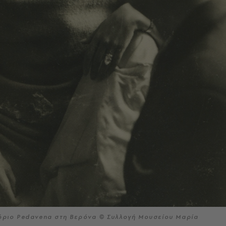
όριο Pedavena στη Βερόνα © Συλλογή Μουσείου Μαρία