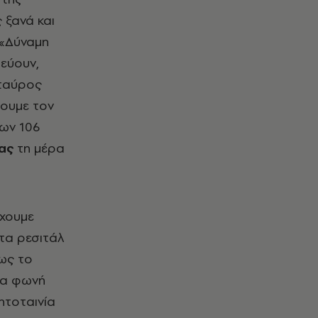
 ξανά και
 «Δύναμη
εύουν,
Σταύρος
σουμε τον
των 106
ας
τη μέρα
έχουμε
 τα ρεσιτάλ
ως το
ία φωνή
ητοταινία