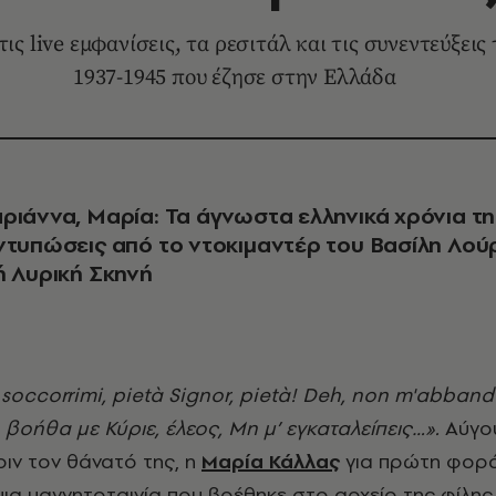
ις live εμφανίσεις, τα ρεσιτάλ και τις συνεντεύξεις 
1937-1945 που έζησε στην Ελλάδα
ριάννα, Μαρία: Τα άγνωστα ελληνικά χρόνια τη
ντυπώσεις από το ντοκιμαντέρ του Βασίλη Λού
ή Λυρική Σκηνή
βοήθα με Κύριε, έλεος, Μη μ’ εγκαταλείπεις…».
Αύγο
ριν τον θάνατό της, η
Μαρία Κάλλας
για πρώτη φορ
μια μαγνητοταινία που βρέθηκε στο αρχείο της φίλης