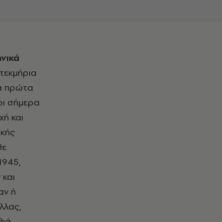
ηνικά
 τεκμήρια
τα πρώτα
ρι σήμερα
χή και
ικής
θε
1945,
 και
αν ή
λλας,
θιά