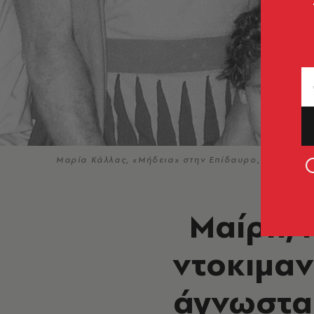
Μαρία Κάλλας, «Μήδεια» στην Επίδαυρο, 1961 © Κle
Μαίρη, 
ντοκιμαν
άγνωστα 