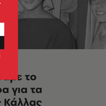
ς
ν
δαμε το
α για τα
ς Κάλλας