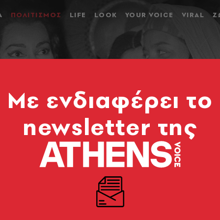
Α
ΠΟΛΙΤΙΣΜΟΣ
LIFE
LOOK
YOUR VOICE
VIRAL
Ζ
Mε ενδιαφέρει το
newsletter της