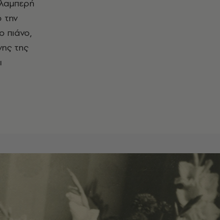
 λαμπερή
ό την
 πιάνο,
νης της
ι