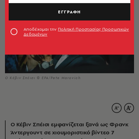
ΕΓΓΡΑΦΗ
Αποδέχομαι την
Πολιτική Προστασίας Προσωπικών
Δεδομένων
Ο Κέβιν Σπέισι © EPA/Pete Marovich
Ο Κέβιν Σπέισι εμφανίζεται ξανά ως Φρανκ
Άντεργουντ σε χιουμοριστικό βίντεο 7