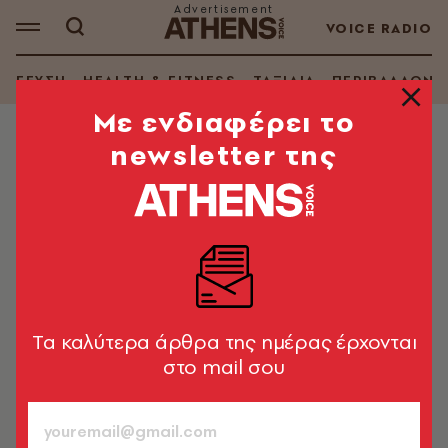
VOICE RADIO
ΓΕΥΣΗ
HEALTH & FITNESS
ΤΑΞΙΔΙΑ
ΠΕΡΙΒΑΛΛΟΝ
Mε ενδιαφέρει το
newsletter της
TV + SERIES
Ο Κέβιν Σπέισι αναβιώνει τον ρόλο
του στο House of Cards σε νέο
promo του Netflix
Ξανά ως Φρανκ Άντεργουντ, 7 χρόνια μετά την
αποπομπή του από τη σειρά
Tα καλύτερα άρθρα της ημέρας έρχονται
στο mail σου
Newsroom
16.04.2025, 14:17
1’ ΔΙΑΒΑΣΜΑ