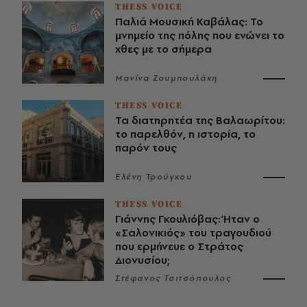
THESS VOICE
Παλιά Μουσική Καβάλας: Το
μνημείο της πόλης που ενώνει το
χθες με το σήμερα
Μανίνα Ζουμπουλάκη
THESS VOICE
Τα διατηρητέα της Βαλαωρίτου:
το παρελθόν, η ιστορία, το
παρόν τους
Ελένη Τρούγκου
THESS VOICE
Γιάννης Γκουλιόβας: Ήταν ο
«Σαλονικιός» του τραγουδιού
που ερμήνευε ο Στράτος
Διονυσίου;
Στέφανος Τσιτσόπουλος