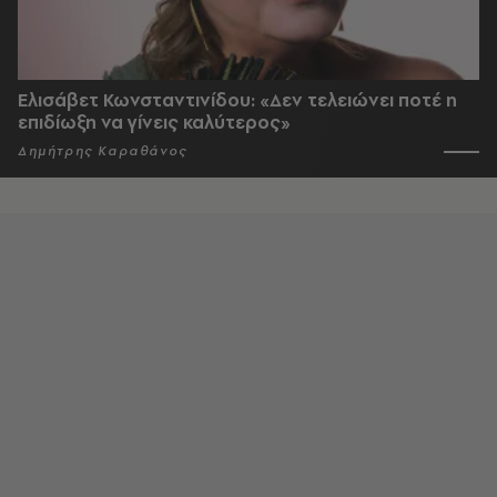
Ελισάβετ Κωνσταντινίδου: «Δεν τελειώνει ποτέ η
επιδίωξη να γίνεις καλύτερος»
Δημήτρης Καραθάνος