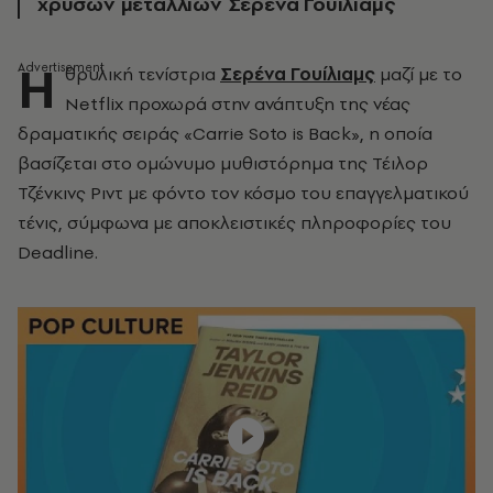
χρυσών μεταλλίων Σερένα Γουίλιαμς
H
θρυλική τενίστρια
Σερένα Γουίλιαμς
μαζί με το
Netflix προχωρά στην ανάπτυξη της νέας
δραματικής σειράς «Carrie Soto is Back», η οποία
βασίζεται στο ομώνυμο μυθιστόρημα της Τέιλορ
Τζένκινς Ριντ με φόντο τον κόσμο του επαγγελματικού
τένις, σύμφωνα με αποκλειστικές πληροφορίες του
Deadline.