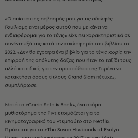
«Ο απίστευτος σεβασμός μου για τις αδελφές
Γουίλιαμς είναι μέρος αυτού που με κάνει να
ενδιαφέρομαι για το τένις» είχε πει χαρακτηριστικά σε
συνέντευξή της κατά την κυκλοφορία του βιβλίου το
2022. «Δεν θα έγραφα ένα βιβλίο για το τένις χωρίς την
επιρροή της απόλυτης δόξας που ήταν το ταξίδι τους
αλλά και ειδικά, για την προσπάθεια της Σερένα να
κατακτήσει όσους τίτλους Grand Slam πέτυχε»,
συμπλήρωσε.
Μετά το «Carrie Soto is Back», ένα ακόμη
μυθιστόρημα της Ριντ ετοιμάζεται για το
κινηματογραφικό του ντεμπούτο στο Netflix.
Πρόκειται για το «The Seven Husbands of Evelyn
Hugo» που κυκλοφόρησε το 2017 με την Λέσλι