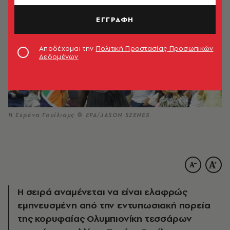
ΕΓΓΡΑΦΗ
Αποδέχομαι την
Πολιτική Προστασίας Προσωπικών
Δεδομένων
Η Σερένα Γουίλιαμς © ΕΡΑ/JASON SZENES
Η σειρά αναμένεται να είναι ελαφρώς
εμπνευσμένη από την εντυπωσιακή πορεία
της κορυφαίας Ολυμπιονίκη τεσσάρων