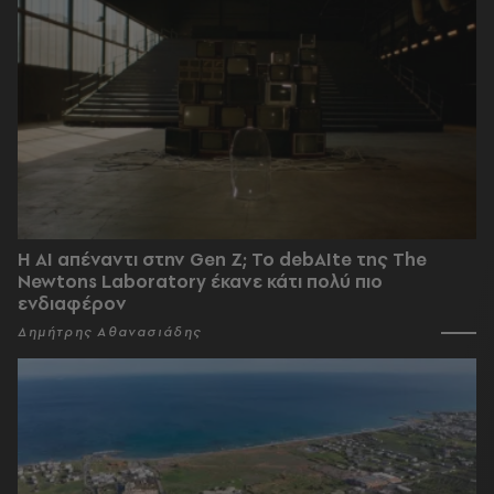
Η AI απέναντι στην Gen Z; Το debAIte της The
Newtons Laboratory έκανε κάτι πολύ πιο
ενδιαφέρον
Δημήτρης Αθανασιάδης