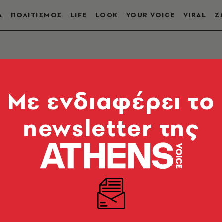
Α
ΠΟΛΙΤΙΣΜΟΣ
LIFE
LOOK
YOUR VOICE
VIRAL
Ζ
Σ
Mε ενδιαφέρει το
newsletter της