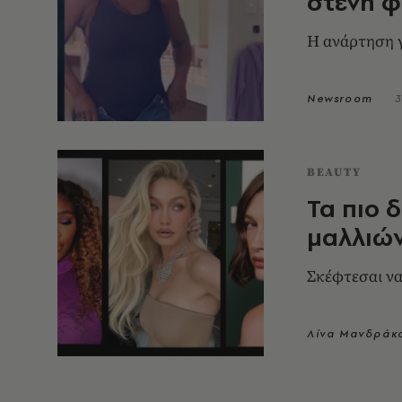
στενή 
Η ανάρτηση γ
Newsroom
3
BEAUTY
Τα πιο 
μαλλιών
Σκέφτεσαι να
Λίνα Μανδράκ