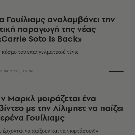
α Γουίλιαμς αναλαμβάνει την
τική παραγωγή της νέας
«Carrie Soto Is Back»
 κόσμο του επαγγελματικού τένις
9.04.2025, 15:08
ν Μαρκλ μοιράζεται ένα
ίντεο με την Λίλιμπετ να παίζει
Σερένα Γουίλιαμς
ς έρχονται να παίξουν και να γιορτάσουν!»