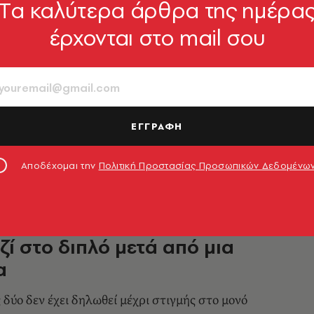
Tα καλύτερα άρθρα της ημέρα
έρχονται στο mail σου
μς για την επιστροφή στο
on: Είχα προθεσμία ως τη
 και αποφάσισα την Κυριακή
θρυλική τενίστρια
ΕΓΓΡΑΦΗ
9.06.2026, 09:40
Αποδέχομαι την
Πολιτική Προστασίας Προσωπικών Δεδομένω
εντον: Οι αδελφές Γουίλιαμς
ζί στο διπλό μετά από μια
α
 δύο δεν έχει δηλωθεί μέχρι στιγμής στο μονό