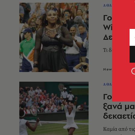
ΑΘΛΗΤΙΣΜΟΣ
Γουίλια
Wimbled
Δευτέρα
Τι δήλωσε η 
Newsroom
2
ΑΘΛΗΤΙΣΜΟΣ
Γουίμπλ
ξανά μα
δεκαετί
Καμία από τις