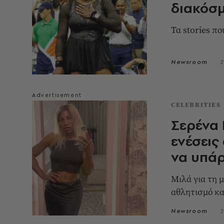
διακόσμ
Τα stories π
Newsroom
2
CELEBRITIES
Σερένα 
ενέσεις
να υπάρ
Μιλά για τη 
αθλητισμό κα
Newsroom
2