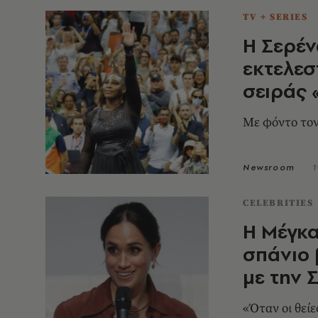
TV + SERIES
Η Σερέν
εκτελεσ
σειράς 
Με φόντο τον
Newsroom
1
CELEBRITIES
Η Μέγκα
σπάνιο β
με την 
«Όταν οι θείε