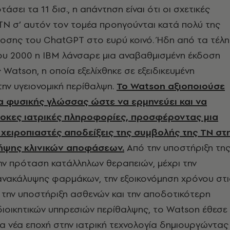
τάσει τα 11 δισ., η απάντηση είναι ότι οι σχετικές
Ν σ’ αυτόν τον τομέα προηγούνται κατά πολύ της
άδοσης του ChatGPT στο ευρύ κοινό. Ήδη από τα τέλη
ου 2000 η IBM λάνσαρε μια αναβαθμισμένη έκδοση
Watson, η οποία εξελίχθηκε σε εξειδικευμένη
ην υγειονομική περίθαλψη.
Το Watson αξιοποιούσε
α φυσικής γλώσσας ώστε να ερμηνεύει και να
οκες ιατρικές πληροφορίες, προσφέροντας μια
 χειροπιαστές αποδείξεις της συμβολής της ΤΝ στ
λήψης κλινικών αποφάσεων.
Από την υποστήριξη τη
ην πρόταση κατάλληλων θεραπειών, μέχρι την
ανακάλυψης φαρμάκων, την εξοικονόμηση χρόνου στι
ς, την υποστήριξη ασθενών και την αποδοτικότερη
ιοικητικών υπηρεσιών περίθαλψης, το Watson έθεσε
μια νέα εποχή στην ιατρική τεχνολογία δημιουργώντας