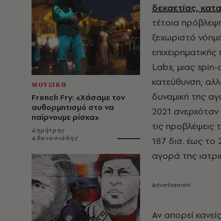
δεκαετίας, κατ
τέτοια πρόβλεψη
ξεχωριστό νόημα
επιχειρηματικής
Labs, μιας spin-
κατεύθυνση, αλλ
ΜΟΥΣΙΚΗ
δυναμική της αγ
French Fry: «Χάσαμε τον
αυθορμητισμό στο να
2021 ανερχόταν 
παίρνουμε ρίσκα»
τις προβλέψεις 
Δημήτρης
Αθανασιάδης
187
δι
σ.
έως το 
αγορά της ιατρι
Αν απορεί κανεί