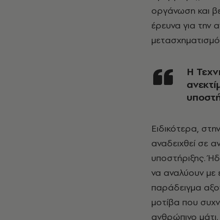
οργάνωση και βε
έρευνα για την 
μετασχηματισμό
H Τεχνητή Νοημοσύνη αναμένεται να αναδειχθεί σε
ανεκτί
υποστή
Ειδικότερα, στη
αναδειχθεί σε α
υποστήριξης. Ή
να αναλύουν με 
παράδειγμα αξον
μοτίβα που συχν
ανθρώπινο μάτι.