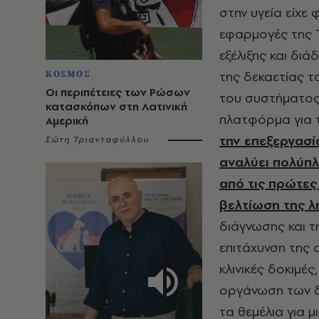
στην υγεία είχε φ
εφαρμογές της Τ
εξέλιξης και δι
της δεκαετίας τ
ΚΟΣΜΟΣ
Οι περιπέτειες των Ρώσων
του συστήματος 
κατασκόπων στη Λατινική
πλατφόρμα για τ
Αμερική
την επεξεργασί
Σώτη Τριανταφύλλου
αναλύει πολύπλ
από τις πρώτες
βελτίωση της 
διάγνωσης και τ
επιτάχυνση της 
κλινικές δοκιμέ
οργάνωση των δ
τα θεμέλια για 