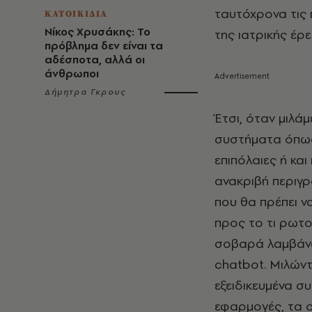
ταυτόχρονα τις
ΚΑΤΟΙΚΙΔΙΑ
Νίκος Χρυσάκης: Το
της ιατρικής έρε
πρόβλημα δεν είναι τα
αδέσποτα, αλλά οι
άνθρωποι
Δήμητρα Γκρους
Έτσι, όταν μιλά
συστήματα όπως
επιπόλαιες ή κα
ανακριβή περιγ
που θα πρέπει ν
προς το τι ρωτο
σοβαρά λαμβάνο
chatbot. Μιλών
εξειδικευμένα σ
εφαρμογές, τα ο