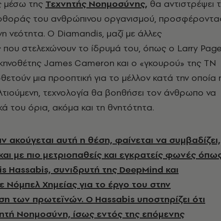
ς μέσω της
Τεχνητής Νοημοσύνης
,
θα αντιστρέψει 
 φθοράς του ανθρώπινου οργανισμού, προσφέροντα
η νεότητα. Ο Diamandis, μαζί με άλλες
 που στελεχώνουν το ίδρυμά του, όπως ο Larry Pag
σκηνοθέτης James Cameron και ο «γκουρού» της ΤΝ
οθετούν μια προοπτική για το μέλλον κατά την οποία 
λτιούμενη, τεχνολογία θα βοηθήσει τον άνθρωπο να
κά του όρια, ακόμα και τη θνητότητα.
ν ακούγεται αυτή η θέση, φαίνεται να συμβαδίζει,
και με πιο μετριοπαθείς και εγκρατείς φωνές όπω
is Hassabis, συνιδρυτή της DeepMind και
 Νόμπελ Χημείας για το έργο του στην
η των πρωτεϊνών. Ο Hassabis υποστηρίζει ότι
ητή Νοημοσύνη, ίσως εντός της επόμενης