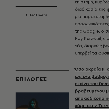
επιστήμη, κυρίω
διαδικασία της
8’ ΔΙΑΒΑΣΜΑ
μια παρατεταμέν
προσωπικότητες
της Google, ο 
Ray Kurzweil, υι
νέα, διαρκώς βε
υπερβεί τα φυσι
Όσο ακραία κι α
ως ένα βαθμό, 
EΠΙΛΟΓΈΣ
εκείνη του Dem
βραβευμένου με
αποκωδικοποίησ
χάρη στην Τεχν