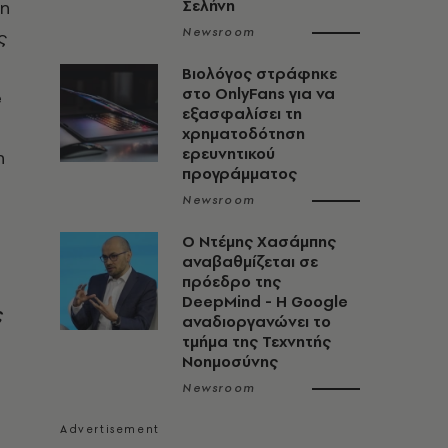
τη
Σελήνη
Newsroom
ς
Βιολόγος στράφηκε
στο OnlyFans για να
e
εξασφαλίσει τη
χρηματοδότηση
ερευνητικού
η
προγράμματος
Newsroom
Ο Ντέμης Χασάμπης
αναβαθμίζεται σε
πρόεδρο της
DeepMind - Η Google
ς
αναδιοργανώνει το
τμήμα της Τεχνητής
Νοημοσύνης
Newsroom