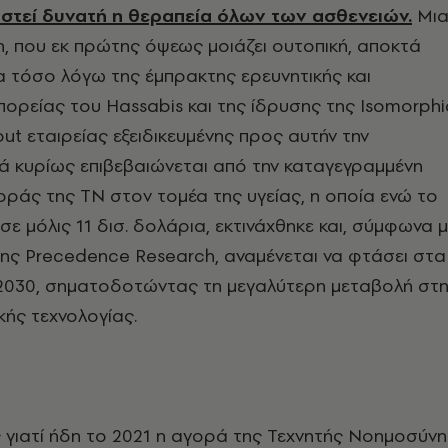
αστεί δυνατή η θεραπεία όλων των ασθενειών.
Μι
, που εκ πρώτης όψεως μοιάζει ουτοπική, αποκτά
 τόσο λόγω της έμπρακτης ερευνητικής και
 πορείας του Hassabis και της ίδρυσης της Isomorphi
out εταιρείας εξειδικευμένης προς αυτήν την
ά κυρίως επιβεβαιώνεται από την καταγεγραμμένη
οράς της ΤΝ στον τομέα της υγείας, η οποία ενώ το
σε μόλις 11 δισ. δολάρια, εκτινάχθηκε και, σύμφωνα 
της Precedence Research, αναμένεται να φτάσει στα
2030, σηματοδοτώντας τη μεγαλύτερη μεταβολή στη
κής τεχνολογίας.
ς γιατί ήδη το 2021 η αγορά της Τεχνητής Νοημοσύνη