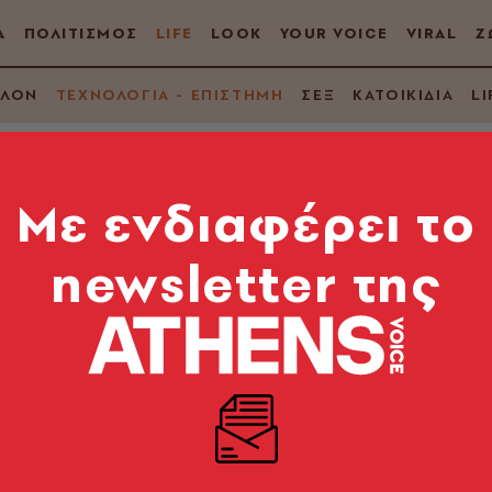
Α
ΠΟΛΙΤΙΣΜΟΣ
LIFE
LOOK
YOUR VOICE
VIRAL
Ζ
ΛΛΟΝ
ΤΕΧΝΟΛΟΓΙΑ - ΕΠΙΣΤΗΜΗ
ΣΕΞ
ΚΑΤΟΙΚΙΔΙΑ
LI
Mε ενδιαφέρει το
newsletter της
οημοσύνη θα
ς ασθένειες και θα 
την υγεία;
ικά και κοινωνικά διλήμματα