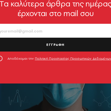
Tα καλύτερα άρθρα της ημέρα
έρχονται στο mail σου
ΕΓΓΡΑΦΗ
Αποδέχομαι την
Πολιτική Προστασίας Προσωπικών Δεδομένω