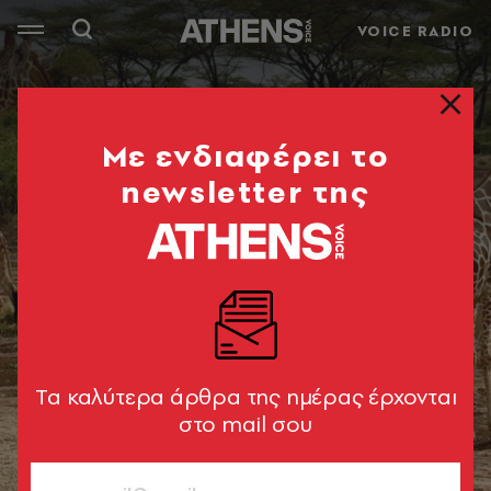
VOICE RADIO
Mε ενδιαφέρει το
newsletter της
Tα καλύτερα άρθρα της ημέρας έρχονται
στο mail σου