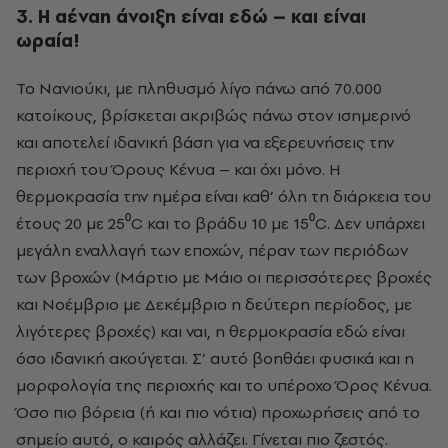
3. Η αέναη άνοιξη είναι εδώ – και είναι
ωραία!
Το Νανιούκι, με πληθυσμό λίγο πάνω από 70.000
κατοίκους, βρίσκεται ακριβώς πάνω στον ισημερινό
και αποτελεί ιδανική βάση για να εξερευνήσεις την
περιοχή του Όρους Κένυα – και όχι μόνο. Η
θερμοκρασία την ημέρα είναι καθ’ όλη τη διάρκεια του
έτους 20 με 25⁰C και το βράδυ 10 με 15⁰C. Δεν υπάρχει
μεγάλη εναλλαγή των εποχών, πέραν των περιόδων
των βροχών (Μάρτιο με Μάιο οι περισσότερες βροχές
και Νοέμβριο με Δεκέμβριο η δεύτερη περίοδος, με
λιγότερες βροχές) και ναι, η θερμοκρασία εδώ είναι
όσο ιδανική ακούγεται. Σ’ αυτό βοηθάει φυσικά και η
μορφολογία της περιοχής και το υπέροχο Όρος Κένυα.
Όσο πιο βόρεια (ή και πιο νότια) προχωρήσεις από το
σημείο αυτό, ο καιρός αλλάζει. Γίνεται πιο ζεστός.