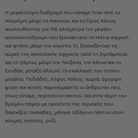
Η μεγαλύτερη διαδρομή που κάναμε ήταν από το
Ναϊρόμπι μέχρι το Νανιούκι και το Όρος Κένυα,
ακολουθώντας για 195 χιλιόμετρα τον μεγάλο
αυτοκινητόδρομο που ξεκινάει από τη Νότια Αφρική
και φτάνει μέχρι την Αίγυπτο (!), διασχίζοντας τις
χώρες της ανατολικής Αφρικής (από τη Ζιμπάμπουε
και τη Ζάμπια, μέχρι την Τανζανία, την Κένυα και το
Σουδάν, μεταξύ άλλων). Οι εναλλαγές του τοπίου
μεγάλες. Πεδιάδες, λόφοι, πόλεις, χωριά, όμορφη
φύση και κοινός παρονομαστής οι άνθρωποι που,
όπως είπαμε, περπατούν παντού. Και στην άκρη του
δρόμου πάγκοι με προϊόντα της περιοχής που
διασχίζεις: ανανάδες, μάνγκο (εξάγουν παντού στον
κόσμο), πατάτες, ρύζι…