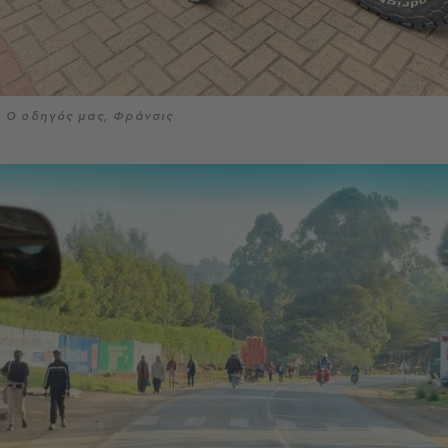
Ο οδηγός μας, Φράνσις