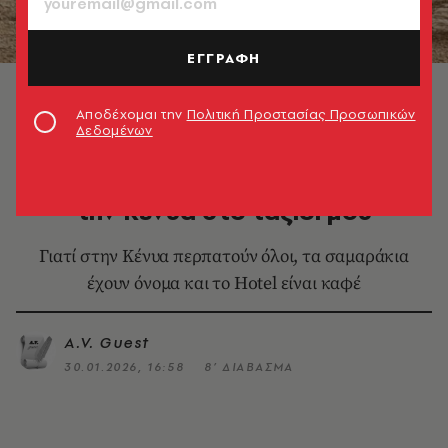
ΕΓΓΡΑΦΗ
Ταξίδι στην Κένυα © Χάρης Νικολακάκης
Αποδέχομαι την
Πολιτική Προστασίας Προσωπικών
Δεδομένων
ΤΑΞΙΔΙΑ
Δέκα πράγματα που έμαθα για
την Κένυα στο ταξίδι μου
Γιατί στην Κένυα περπατούν όλοι, τα σαμαράκια
έχουν όνομα και το Hotel είναι καφέ
A.V. Guest
30.01.2026, 16:58
8’ ΔΙΑΒΑΣΜΑ