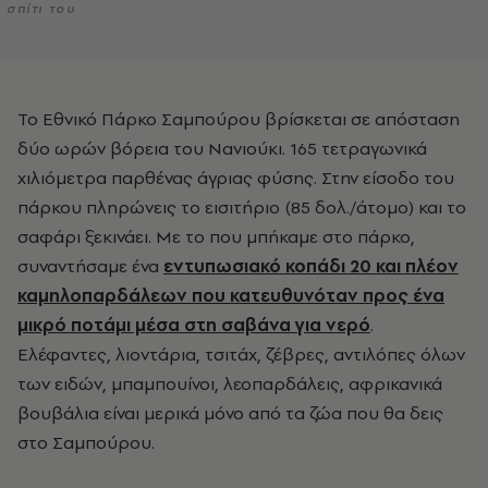
σπίτι του
Το Εθνικό Πάρκο Σαμπούρου βρίσκεται σε απόσταση
δύο ωρών βόρεια του Νανιούκι. 165 τετραγωνικά
χιλιόμετρα παρθένας άγριας φύσης. Στην είσοδο του
πάρκου πληρώνεις το εισιτήριο (85 δολ./άτομο) και το
σαφάρι ξεκινάει. Με το που μπήκαμε στο πάρκο,
συναντήσαμε ένα
εντυπωσιακό κοπάδι 20 και πλέον
καμηλοπαρδάλεων που κατευθυνόταν προς ένα
μικρό ποτάμι μέσα στη σαβάνα για νερό
.
Ελέφαντες, λιοντάρια, τσιτάχ, ζέβρες, αντιλόπες όλων
των ειδών, μπαμπουίνοι, λεοπαρδάλεις, αφρικανικά
βουβάλια είναι μερικά μόνο από τα ζώα που θα δεις
στο Σαμπούρου.