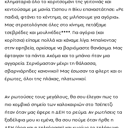
κληματαριά όλο το κοριτσομάνι της γειτονιάς και
κεντούσαμε με μανία. Ώσπου η Βίκυ επαναστάτησε: «Ρε
παιδιά, φτάνει το κέντημα, ας μιλήσουμε για αγόρια».
Μας στρατολόγησε όλες στο κίνημα, πετάξαμε
τσεβρέδες και μουλινέδες
****
. Για αγόρια (και
κορίτσια) είπαμε πολλά και κάναμε λίγα. Μπαίνοντας
στην εφηβεία, αρχίσαμε να βαριόμαστε θανάσιμα. Μας
έφταιγαν τα πάντα. Ακόμα και το μπάνιο ήταν μια
αγγαρεία. Σερνόμασταν μέχρι τη θάλασσα,
σβαρνιάρηδες κανονικοί! Μας έσωσαν τα φλερτ και οι
έρωτες, όλοι της πλάκας, πλατωνικοί.
Αν ρωτούσες τους μεγάλους, θα σου έλεγαν πως το
πιο κομβικό σημείο των καλοκαιριών στο Τσέπετζι
ήταν όταν μας έφερε η ΔΕΗ το ρεύμα. Αν ρωτήσεις τα
ξαδέλφια μου κι εμένα, θα σου πούμε όταν ήρθε η
ΔΕΗ (άρα και η τηλεόραση) και κυρίως το τηλέφωνο.