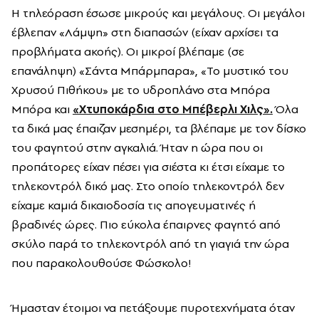
Η τηλεόραση έσωσε μικρούς και μεγάλους. Οι μεγάλοι
έβλεπαν «Λάμψη» στη διαπασών (είχαν αρχίσει τα
προβλήματα ακοής). Οι μικροί βλέπαμε (σε
επανάληψη) «Σάντα Μπάρμπαρα», «Το μυστικό του
Χρυσού Πιθήκου» με το υδροπλάνο στα Μπόρα
Μπόρα και
«Χτυποκάρδια στο Μπέβερλι Χιλς».
Όλα
τα δικά μας έπαιζαν μεσημέρι, τα βλέπαμε με τον δίσκο
του φαγητού στην αγκαλιά. Ήταν η ώρα που οι
προπάτορες είχαν πέσει για σιέστα κι έτσι είχαμε το
τηλεκοντρόλ δικό μας. Στο οποίο τηλεκοντρόλ δεν
είχαμε καμιά δικαιοδοσία τις απογευματινές ή
βραδινές ώρες. Πιο εύκολα έπαιρνες φαγητό από
σκύλο παρά το τηλεκοντρόλ από τη γιαγιά την ώρα
που παρακολουθούσε Φώσκολο!
Ήμασταν έτοιμοι να πετάξουμε πυροτεχνήματα όταν