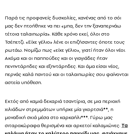
Παρά τις προφανείς δυσκολίες, κανένας από το σόι
μας δεν πτοήθηκε να πει «μπα, δεν την ξαναπερνάω
τέτοια ταλαιπωρία». Κάθε χρόνο εκεί, όλοι στο
Τσέπετζι. «Είχε γέλιο» λένε οι επιζήσαντες όποτε τους
ρωτάω. Νομίζω πως «είχε γέλιο», γιατί ήταν όλοι νέοι.
Ακόμα και οι παππούδες και οι γιαγιάδες ήταν
πενηντάρηδες και εξηντάρηδες. Και άμα είσαι νέος,
περνάς καλά παντού και οι ταλαιπωρίες σου φαίνονται
αστεία υπόθεση.
Εκτός από καμιά δεκαριά τσαντίρια, σε μια περιοχή
χιλιάδων στρεμμάτων υπήρχε μία γκορτσιά
**
, η
μοναδική σκιά μέσα στο καρκαήλι
***
. Γύρω μας
σιταροχώραφα θερισμένα και αρκετοί καλαμιώνες.
Τα
καλάμια ήταν το καλύτερο παιχνίδι μας, φτιάχναμε