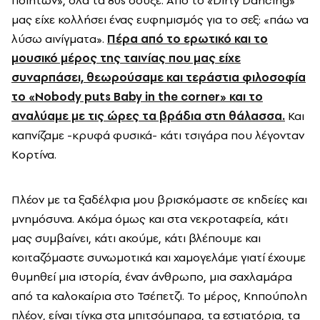
ποιητών», όλα τα 80s σουξέ. Από το «Dirty Dancing»
μας είχε κολλήσει ένας ευφημισμός για το σεξ: «πάω να
λύσω αινίγματα».
Πέρα από το ερωτικό και το
μουσικό μέρος της ταινίας που μας είχε
συναρπάσει, θεωρούσαμε και τεράστια φιλοσοφία
το «Nobody puts Baby in the corner» και το
αναλύαμε με τις ώρες τα βράδια στη θάλασσα.
Και
καπνίζαμε -κρυφά φυσικά- κάτι τσιγάρα που λέγονταν
Κορτίνα.
Πλέον με τα ξαδέλφια μου βρισκόμαστε σε κηδείες και
μνημόσυνα. Ακόμα όμως και στα νεκροταφεία, κάτι
μας συμβαίνει, κάτι ακούμε, κάτι βλέπουμε και
κοιταζόμαστε συνωμοτικά και χαμογελάμε γιατί έχουμε
θυμηθεί μια ιστορία, έναν άνθρωπο, μια σαχλαμάρα
από τα καλοκαίρια στο Τσέπετζι. Το μέρος, Κηπούπολη
πλέον, είναι τίγκα στα μπιτσόμπαρα, τα εστιατόρια, τα