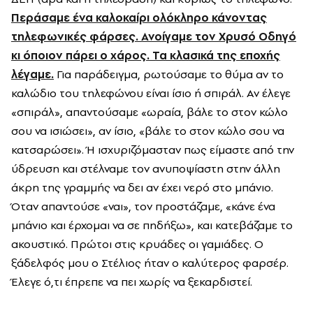
Περάσαμε ένα καλοκαίρι ολόκληρο κάνοντας
τηλεφωνικές φάρσες. Ανοίγαμε τον Χρυσό Οδηγό
κι όποιον πάρει ο χάρος. Τα κλασικά της εποχής
λέγαμε.
Για παράδειγμα, ρωτούσαμε το θύμα αν το
καλώδιο του τηλεφώνου είναι ίσιο ή σπιράλ. Αν έλεγε
«σπιράλ», απαντούσαμε «ωραία, βάλε το στον κώλο
σου να ισιώσει», αν ίσιο, «βάλε το στον κώλο σου να
κατσαρώσει». Ή ισχυριζόμασταν πως είμαστε από την
ύδρευση και στέλναμε τον ανυποψίαστη στην άλλη
άκρη της γραμμής να δει αν έχει νερό στο μπάνιο.
Όταν απαντούσε «ναι», τον προστάζαμε, «κάνε ένα
μπάνιο και έρχομαι να σε πηδήξω», και κατεβάζαμε το
ακουστικό. Πρώτοι στις κρυάδες οι γαμιάδες. Ο
ξάδελφός μου ο Στέλιος ήταν ο καλύτερος φαρσέρ.
Έλεγε ό,τι έπρεπε να πει χωρίς να ξεκαρδιστεί.