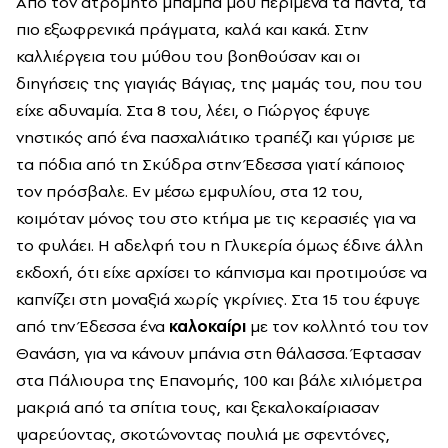
Από τον ατρόμητο μπαμπά μου περίμενα τα πάντα, τα
πιο εξωφρενικά πράγματα, καλά και κακά. Στην
καλλιέργεια του μύθου του βοηθούσαν και οι
διηγήσεις της γιαγιάς Βάγιας, της μαμάς του, που του
είχε αδυναμία. Στα 8 του, λέει, ο Γιώργος έφυγε
νηστικός από ένα πασχαλιάτικο τραπέζι και γύρισε με
τα πόδια από τη Σκύδρα στην Έδεσσα γιατί κάποιος
τον πρόσβαλε. Εν μέσω εμφυλίου, στα 12 του,
κοιμόταν μόνος του στο κτήμα με τις κερασιές για να
το φυλάει. Η αδελφή του η Γλυκερία όμως έδινε άλλη
εκδοχή, ότι είχε αρχίσει το κάπνισμα και προτιμούσε να
καπνίζει στη μοναξιά χωρίς γκρίνιες. Στα 15 του έφυγε
από την Έδεσσα ένα
καλοκαίρι
με τον κολλητό του τον
Θανάση, για να κάνουν μπάνια στη θάλασσα. Έφτασαν
στα Πάλιουρα της Επανομής, 100 και βάλε χιλιόμετρα
μακριά από τα σπίτια τους, και ξεκαλοκαίριασαν
ψαρεύοντας, σκοτώνοντας πουλιά με σφεντόνες,