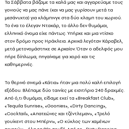
Τα Σάββατα βάζαμε τα καλά μας και αγγαρεύαμε τους
γονιούς να μας πάνε (και να μας γυρίσουν μετά τα
μεσάνυχτα) για κλάμπινγκ στα δύο κλαμπ του χωριού.
Το ένα το έλεγαν Ντακάρ, το άλλο δεν θυμάμαι,
ελληνικό όνομα είχε πάντως. Υπήρχε και μια ντίσκο
στον δρόμο προς Ηράκλεια. Αρχικά λεγόταν Κάραβελ,
μετά μετονομάστηκε σε Αρχαίον. Όταν ο αδελφός μου
πήρε δίπλωμα, πηγαίναμε για χορό και τις
καθημερινές.
Το θερινό σινεμά «Κάτια» ήταν μια πολύ καλή επιλογή
εξόδου. Βλέπαμε δύο ταινίες με εισιτήριο 240 δραχμές.
Από ό,τι θυμάμαι, είδαμε εκεί τα «Breakfast Club»,
«Tequila Sunrise», «Goonies», «Dirty Dancing»,
«Cocktail», «Απατεώνες και τζέντλεμαν», «Τρελό
γουίκεντ στου Μπέρνι», «Ο κύκλος των χαμένων