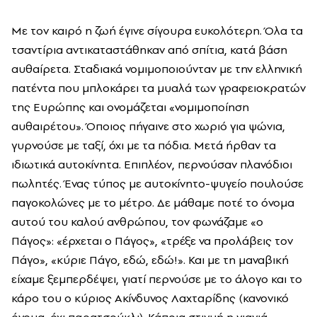
Με τον καιρό η ζωή έγινε σίγουρα ευκολότερη. Όλα τα
τσαντίρια αντικαταστάθηκαν από σπίτια, κατά βάση
αυθαίρετα. Σταδιακά νομιμοποιούνταν με την ελληνική
πατέντα που μπλοκάρει τα μυαλά των γραφειοκρατών
της Ευρώπης και ονομάζεται «νομιμοποίηση
αυθαιρέτου». Όποιος πήγαινε στο χωριό για ψώνια,
γυρνούσε με ταξί, όχι με τα πόδια. Μετά ήρθαν τα
ιδιωτικά αυτοκίνητα. Επιπλέον, περνούσαν πλανόδιοι
πωλητές. Ένας τύπος με αυτοκίνητο-ψυγείο πουλούσε
παγοκολώνες με το μέτρο. Δε μάθαμε ποτέ το όνομα
αυτού του καλού ανθρώπου, τον φωνάζαμε «ο
Πάγος»: «έρχεται ο Πάγος», «τρέξε να προλάβεις τον
Πάγο», «κύριε Πάγο, εδώ, εδώ!». Και με τη μαναβική
είχαμε ξεμπερδέψει, γιατί περνούσε με το άλογο και το
κάρο του ο κύριος Ακίνδυνος Λαχταρίδης (κανονικό