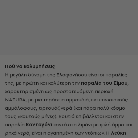
Πού να κολυµπήσεις
Η µεγάλη δύναµη της Ελαφονήσου είναι οι παραλίες
της, µε πρώτη και καλύτερη την
παραλία του Σίµου
,
χαρακτηρισµένη ως προστατευόµενη περιοχή
ΝΑTURA, µε µια τεράστια αµµουδιά, εντυπωσιακούς
αµµόλοφους, τιρκουάζ νερά (και πάρα πολύ κόσµο
τους «καυτούς µήνες). Βουτιά επιβάλλεται και στην
παραλία
Κοντογόνι
κοντά στο λιµάνι µε ψιλή άµµο και
ρηχά νερά, είναι η αγαπηµένη των ντόπιων. Η
Λεύκη