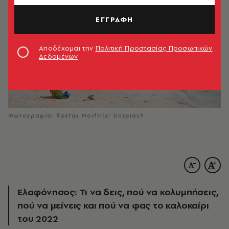
ΕΓΓΡΑΦΗ
Αποδέχομαι την
Πολιτική Προστασίας Προσωπικών
Δεδομένων
Φωτογραφία: Kostas Morfiris/ Unsplash
Ελαφόνησος: Τι να δεις, πού να κολυμπήσεις,
πού να μείνεις και πού να φας το καλοκαίρι
του 2022