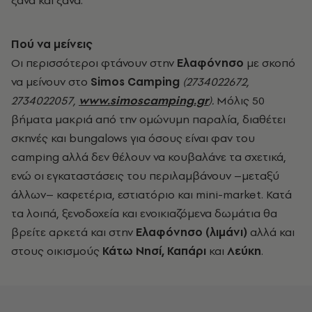
ξανά και ξανά.
Πού να µείνεις
Οι περισσότεροι φτάνουν στην
Ελαφόνησο
µε σκοπό
να µείνουν στο
Simos Camping
(2734022672,
2734022057,
www.simoscamping.gr
).
Μόλις 50
βήµατα µακριά από την οµώνυµη παραλία, διαθέτει
σκηνές και bungalows για όσους είναι φαν του
camping αλλά δεν θέλουν να κουβαλάνε τα σχετικά,
ενώ οι εγκαταστάσεις του περιλαµβάνουν –µεταξύ
άλλων– καφετέρια, εστιατόριο και mini-market. Κατά
τα λοιπά, ξενοδοχεία και ενοικιαζόµενα δωµάτια θα
βρείτε αρκετά και στην
Ελαφόνησο (λιµάνι)
αλλά και
στους οικισµούς
Κάτω Νησί, Καπάρι
και
Λεύκη
.