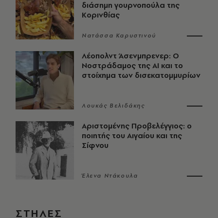
διάσημη γουρνοπούλα της
Κορινθίας
Νατάσσα Καρυστινού
Λέοπολντ Άσενμπρενερ: Ο
Νοστράδαμος της AI και το
στοίχημα των δισεκατομμυρίων
Λουκάς Βελιδάκης
Αριστομένης Προβελέγγιος: ο
ποιητής του Αιγαίου και της
Σίφνου
Έλενα Ντάκουλα
ΣΤΗΛΕΣ