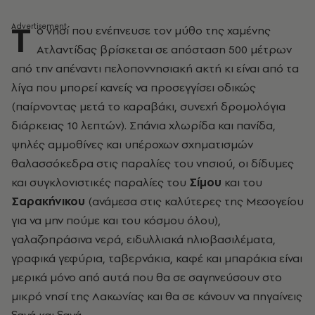
Τ
ο νησί που ενέπνευσε τον µύθο της χαµένης
Ατλαντίδας βρίσκεται σε απόσταση 500 µέτρων
από την απέναντι πελοποννησιακή ακτή κι είναι από τα
λίγα που µπορεί κανείς να προσεγγίσει οδικώς
(παίρνοντας µετά το καραβάκι, συνεχή δροµολόγια
διάρκειας 10 λεπτών). Σπάνια χλωρίδα και πανίδα,
ψηλές αµµοθίνες και υπέροχων σχηµατισµών
θαλασσόκεδρα στις παραλίες του νησιού, οι δίδυµες
και συγκλονιστικές παραλίες του
Σίµου
και του
Σαρακήνικου
(ανάµεσα στις καλύτερες της Μεσογείου
για να µην πούµε και του κόσµου όλου),
γαλαζοπράσινα νερά, ειδυλλιακά ηλιοβασιλέµατα,
γραφικά γεφύρια, ταβερνάκια, καφέ και µπαράκια είναι
µερικά µόνο από αυτά που θα σε σαγηνεύσουν στο
µικρό νησί της Λακωνίας και θα σε κάνουν να πηγαίνεις