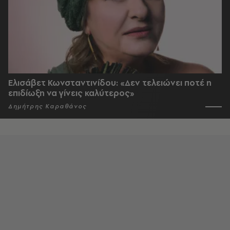
Ελισάβετ Κωνσταντινίδου: «Δεν τελειώνει ποτέ η
επιδίωξη να γίνεις καλύτερος»
Δημήτρης Καραθάνος