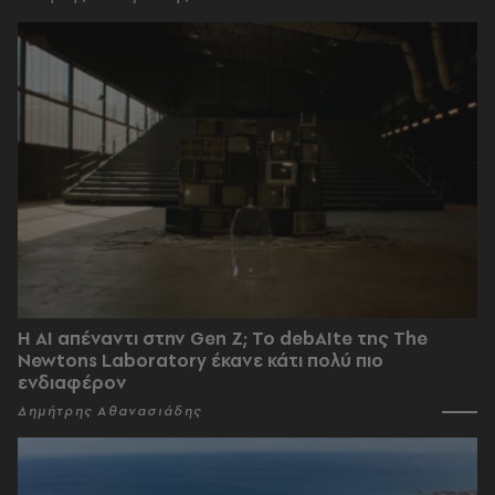
Η AI απέναντι στην Gen Z; Το debAIte της The
Newtons Laboratory έκανε κάτι πολύ πιο
ενδιαφέρον
Δημήτρης Αθανασιάδης