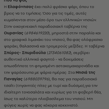
Πού να φας
Η
Ελαφόνησος
έχει πολύ φρέσκο ψάρι, όπου το
βρεις να το τιµήσεις. Όσο για τις τιµές, αυτές
κυµαίνονται στον µέσο όρο των ελληνικών νησιών.
Στην οικογενειακή παραδοσιακή ταβέρνα της
Ουρανίας
(
6984619220
), µπροστά στην παραλία και
στο γραφικό λιµανάκι του νησιού, θα φας ολόφρεσκο
ψαράκι, θαλασσινά και τροµερούς µεζέδες. Η ταβέρνα
Σπύρος- Σπυριδούλα
(
2734061082
), σερβίρει
αυθεντικό ελληνικό φαγητό - να δοκιµάσεις
οπωσδήποτε τη φηµισµένη αστακοµακαρονάδα και
την ψαρόσουπα µε ψάρια ηµέρας. Στα
Νησιά της
Παναγίας
(
6988039796
), θα πας για παραδοσιακό
τσαΐτι (τηγανητές πίτες µε τυρί και δυόσµο),για την
ιδιαίτερη τονοσαλάτα και κυρίως για τη φοβερή θέα,
ίσως το καλύτερο ηλιοβασίλεµα του νησιού. Μη
φύγεις χωρίς να φας κόκορα κοκκινιστό.