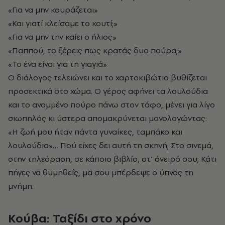
«Για να μην κουράζεται»
«Και γιατί κλείσαμε το κουτί;»
«Για να μην την καίει ο ήλιος»
«Παππού, το ξέρεις πως κρατάς δυο πούρα;»
«Το ένα είναι για τη γιαγιά»
Ο διάλογος τελειώνει και το χαρτοκιβώτιο βυθίζεται
προσεκτικά στο χώμα. Ο γέρος αφήνει τα λουλούδια
και το αναμμένο πούρο πάνω στον τάφο, μένει για λίγο
σιωπηλός κι ύστερα απομακρύνεται μονολογώντας:
«Η ζωή μου ήταν πάντα γυναίκες, ταμπάκο και
λουλούδια»… Πού είχες δει αυτή τη σκηνή; Στο σινεμά,
στην τηλεόραση, σε κάποιο βιβλίο, στ’ όνειρό σου; Κάτι
πήγες να θυμηθείς, μα σου μπέρδεψε ο ύπνος τη
μνήμη.
Κούβα: Ταξίδι στο χρόνο