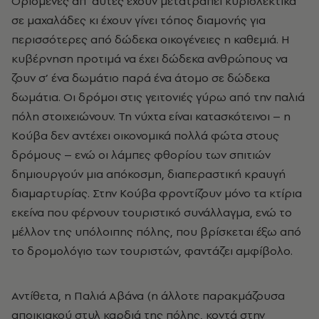
Ορισμένες απ’ αυτές έχουν μετατραπεί κυριολεκτικά
σε μαχαλάδες κι έχουν γίνει τόπος διαμονής για
περισσότερες από δώδεκα οικογένειες η καθεμιά. Η
κυβέρνηση προτιμά να έχει δώδεκα ανθρώπους να
ζουν σ’ ένα δωμάτιο παρά ένα άτομο σε δώδεκα
δωμάτια. Οι δρόμοι στις γειτονιές γύρω από την παλιά
πόλη στοιχειώνουν. Τη νύχτα είναι κατασκότεινοι – η
Κούβα δεν αντέχει οικονομικά πολλά φώτα στους
δρόμους – ενώ οι λάμπες φθορίου των σπιτιών
δημιουργούν μια απόκοσμη, διαπεραστική κραυγή
διαμαρτυρίας. Στην Κούβα φροντίζουν μόνο τα κτίρια
εκείνα που φέρνουν τουριστικό συνάλλαγμα, ενώ το
μέλλον της υπόλοιπης πόλης, που βρίσκεται έξω από
το δρομολόγιο των τουριστών, φαντάζει αμφίβολο.
Αντίθετα, η Παλιά Αβάνα (η άλλοτε παρακμάζουσα
αποικιακού στυλ καρδιά της πόλης, κοντά στην