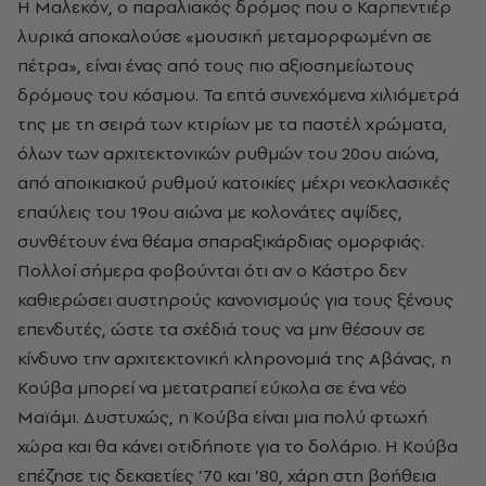
Η Μαλεκόν, ο παραλιακός δρόμος που ο Καρπεντιέρ
λυρικά αποκαλούσε «μουσική μεταμορφωμένη σε
πέτρα», είναι ένας από τους πιο αξιοσημείωτους
δρόμους του κόσμου. Τα επτά συνεχόμενα χιλιόμετρά
της με τη σειρά των κτιρίων με τα παστέλ χρώματα,
όλων των αρχιτεκτονικών ρυθμών του 20ου αιώνα,
από αποικιακού ρυθμού κατοικίες μέχρι νεοκλασικές
επαύλεις του 19ου αιώνα με κολονάτες αψίδες,
συνθέτουν ένα θέαμα σπαραξικάρδιας ομορφιάς.
Πολλοί σήμερα φοβούνται ότι αν ο Κάστρο δεν
καθιερώσει αυστηρούς κανονισμούς για τους ξένους
επενδυτές, ώστε τα σχέδιά τους να μην θέσουν σε
κίνδυνο την αρχιτεκτονική κληρονομιά της Αβάνας, η
Κούβα μπορεί να μετατραπεί εύκολα σε ένα νέο
Μαϊάμι. Δυστυχώς, η Κούβα είναι μια πολύ φτωχή
χώρα και θα κάνει οτιδήποτε για το δολάριο. Η Κούβα
επέζησε τις δεκαετίες ’70 και ’80, χάρη στη βοήθεια