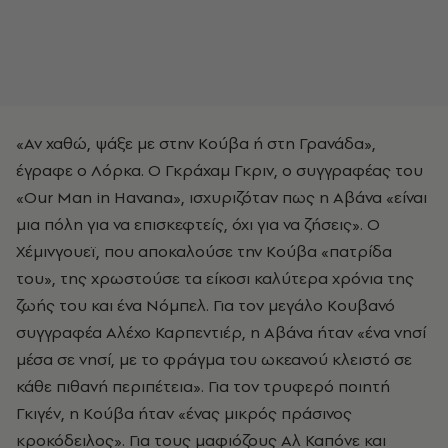
«Αν χαθώ, ψάξε με στην Κούβα ή στη Γρανάδα»,
έγραφε ο Λόρκα. Ο Γκράχαμ Γκριν, ο συγγραφέας του
«Our Man in Havana», ισχυριζόταν πως η Αβάνα «είναι
μια πόλη για να επισκεφτείς, όχι για να ζήσεις». Ο
Χέμινγουεϊ, που αποκαλούσε την Κούβα «πατρίδα
του», της χρωστούσε τα είκοσι καλύτερα χρόνια της
ζωής του και ένα Νόμπελ. Για τον μεγάλο Κουβανό
συγγραφέα Αλέχο Καρπεντιέρ, η Αβάνα ήταν «ένα νησί
μέσα σε νησί, με το φράγμα του ωκεανού κλειστό σε
κάθε πιθανή περιπέτεια». Για τον τρυφερό ποιητή
Γκιγέν, η Κούβα ήταν «ένας μικρός πράσινος
κροκόδειλος». Για τους μαφιόζους Αλ Καπόνε και