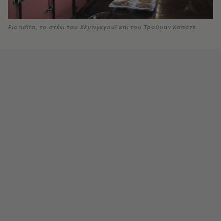
Floridita, το στέκι του Χέμινγκγουϊ και του Τρούμαν Καπότε