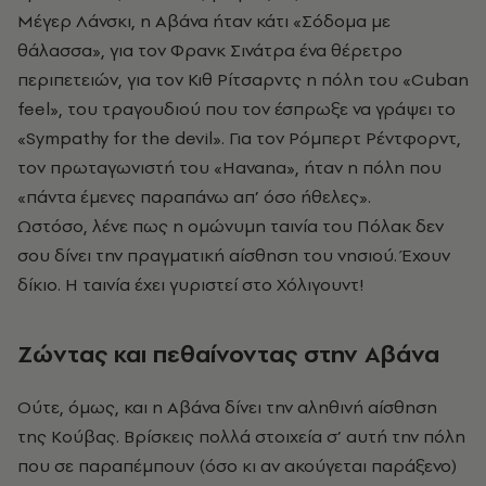
Μέγερ Λάνσκι, η Αβάνα ήταν κάτι «Σόδομα με
θάλασσα», για τον Φρανκ Σινάτρα ένα θέρετρο
περιπετειών, για τον Κιθ Ρίτσαρντς η πόλη του «Cuban
feel», του τραγουδιού που τον έσπρωξε να γράψει το
«Sympathy for the devil». Για τον Ρόμπερτ Ρέντφορντ,
τον πρωταγωνιστή του «Havana», ήταν η πόλη που
«πάντα έμενες παραπάνω απ’ όσο ήθελες».
Ωστόσο, λένε πως η ομώνυμη ταινία του Πόλακ δεν
σου δίνει την πραγματική αίσθηση του νησιού. Έχουν
δίκιο. Η ταινία έχει γυριστεί στο Χόλιγουντ!
Ζώντας και πεθαίνοντας στην Αβάνα
Ούτε, όμως, και η Αβάνα δίνει την αληθινή αίσθηση
της Κούβας. Βρίσκεις πολλά στοιχεία σ’ αυτή την πόλη
που σε παραπέμπουν (όσο κι αν ακούγεται παράξενο)