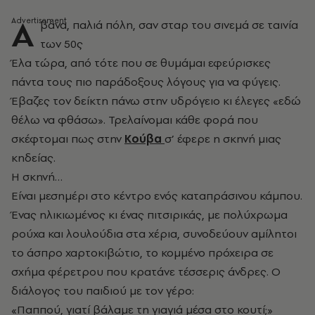
Α
βάνα, παλιά πόλη, σαν σταρ του σινεμά σε ταινία
των 50ς
Έλα τώρα, από τότε που σε θυμάμαι εφεύρισκες
πάντα τους πιο παράδοξους λόγους για να φύγεις.
Έβαζες τον δείκτη πάνω στην υδρόγειο κι έλεγες «εδώ
θέλω να φθάσω». Τρελαίνομαι κάθε φορά που
σκέφτομαι πως στην
Κούβα
σ’ έφερε η σκηνή μιας
κηδείας.
Η σκηνή…
Είναι μεσημέρι στο κέντρο ενός καταπράσινου κάμπου.
Ένας ηλικιωμένος κι ένας πιτσιρικάς, με πολύχρωμα
ρούχα και λουλούδια στα χέρια, συνοδεύουν αμίλητοι
το άσπρο χαρτοκιβώτιο, το κομμένο πρόχειρα σε
σχήμα φέρετρου που κρατάνε τέσσερις άνδρες. Ο
διάλογος του παιδιού με τον γέρο:
«Παππού, γιατί βάλαμε τη γιαγιά μέσα στο κουτί;»