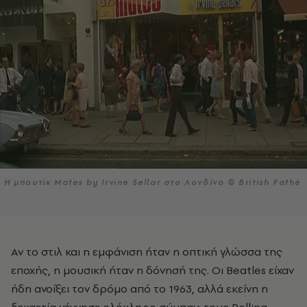
H μπουτίκ Mates by Irvine Sellar στο Λονδίνο © British Pathé
Αν το στιλ και η εμφάνιση ήταν η οπτική γλώσσα της
εποχής, η μουσική ήταν η δόνησή της. Οι Beatles είχαν
ήδη ανοίξει τον δρόμο από το 1963, αλλά εκείνη η
δεκαετία γέννησε ολόκληρο σύμπαν: τους Rolling