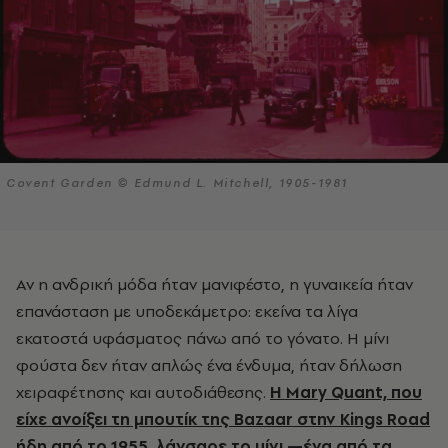
Covent Garden © Edmund L. Mitchell, 1905-1981
Αν η ανδρική μόδα ήταν μανιφέστο, η γυναικεία ήταν
επανάσταση με υποδεκάμετρο: εκείνα τα λίγα
εκατοστά υφάσματος πάνω από το γόνατο. Η μίνι
φούστα δεν ήταν απλώς ένα ένδυμα, ήταν δήλωση
χειραφέτησης και αυτοδιάθεσης.
Η Mary Quant, που
είχε ανοίξει τη μπουτίκ της Bazaar στην Kings Road
ήδη από το 1955, λάνσαρε το μίνι —ένα από τα