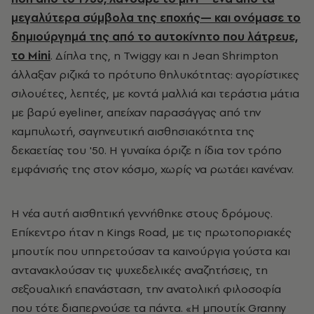
μεγαλύτερα σύμβολα της εποχής— και ονόμασε το
δημιούργημά της από το αυτοκίνητο που λάτρευε,
το Mini
. Δίπλα της, η Twiggy και η Jean Shrimpton
άλλαξαν ριζικά το πρότυπο θηλυκότητας: αγορίστικες
σιλουέτες, λεπτές, με κοντά μαλλιά και τεράστια μάτια
με βαρύ eyeliner, απείχαν παρασάγγας από την
καμπυλωτή, σαγηνευτική αισθησιακότητα της
δεκαετίας του '50. Η γυναίκα όριζε η ίδια τον τρόπο
εμφάνισής της στον κόσμο, χωρίς να ρωτάει κανέναν.
Η νέα αυτή αισθητική γεννήθηκε στους δρόμους.
Επίκεντρο ήταν η Kings Road, με τις πρωτοποριακές
μπουτίκ που υπηρετούσαν τα καινούργια γούστα και
αντανακλούσαν τις ψυχεδελικές αναζητήσεις, τη
σεξουαλική επανάσταση, την ανατολική φιλοσοφία
που τότε διαπερνούσε τα πάντα. «Η μπουτίκ Granny