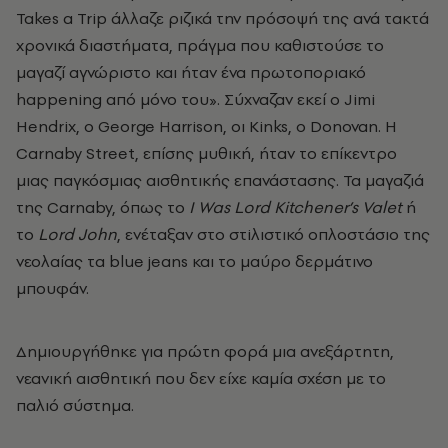
Takes a Trip άλλαζε ριζικά την πρόσοψή της ανά τακτά
χρονικά διαστήματα, πράγμα που καθιστούσε το
μαγαζί αγνώριστο και ήταν ένα πρωτοποριακό
happening από μόνο του». Σύχναζαν εκεί ο Jimi
Hendrix, ο George Harrison, οι Kinks, ο Donovan. Η
Carnaby Street, επίσης μυθική, ήταν το επίκεντρο
μιας παγκόσμιας αισθητικής επανάστασης. Τα μαγαζιά
της Carnaby, όπως το
I Was Lord Kitchener’s Valet
ή
το
Lord John
, ενέταξαν στο στiλιστικό οπλοστάσιο της
νεολαίας τα blue jeans και το μαύρο δερμάτινο
μπουφάν.
Δημιουργήθηκε για πρώτη φορά μια ανεξάρτητη,
νεανική αισθητική που δεν είχε καμία σχέση με το
παλιό σύστημα.