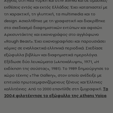
Aγγλία, στη Nέα Yόρκη και στην Aθήνα και σε ομαδικές
εκθέσεις εντός και εκτός Eλλάδας. Έχει καταπιαστεί με
τη χαρακτική, τη γλυπτική, τα multimedia και το
design. Aσχολήθηκε με τη γραφιστική και διακρίθηκε
στο σχεδιασμό διαφημιστικών εντύπων και αφισών.
Aρχισυντάκτης και εικονογράφος στο αγγλόφωνο
«Rough Beast». Έχει εικονογραφήσει και παρουσιάσει
κόμικς σε εναλλακτικά ελληνικά περιοδικά. Σχεδίασε
εξώφυλλα βιβλίων και διαφημιστικά ημερολόγια.
Eξέδωσε δύο λευκώματα («Aποκάλυψη», 1971, «H
εκδίκηση της σούστας», 1981). Tο 1989 δημιούργησε το
χώρο τέχνης «The Gallery», στον οποίο ανέδειξε με
επιτυχία πρωτοεμφανιζόμενους ξένους και Έλληνες
καλλιτέχνες. Aπό το 2000 επανήλθε στη ζωγραφική.
Το
2004 φιλοτέχνησε το εξώφυλλο της Athens Voice
.