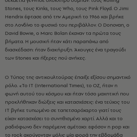
Stones, τους Kinks, τους Who, τους Pink Floyd. Ο Jimi
Hendrix έφτασε από την Αμερική το 1966 και βρήκε
στο Λονδίνο το φυσικό του περιβάλλον. Ο Donovan, ο
David Bowie, ο Marc Bolan έκαναν τα πρώτα τους
βήματα. Η μουσική ήταν κάτι παραπάνω από
διασκέδαση: ήταν διακήρυξη. Άκουγες ένα τραγούδι
των Stones και ήξερες πού ανήκες.
Ο Τύπος της αντικουλτούρας έπαιξε εξίσου σημαντικό
ρόλο. «Το IT (International Times), το OZ, ήταν η
φωνή αυτού του κόσμου και ήταν τόσο μαχητική που
προκλήθηκαν διώξεις και κατασχέσεις: ένα τεύχος του
IT βγήκε τυπωμένο σε ταπετσαρόχαρτο γιατί τους
είχαν κατασχέσει το συνηθισμένο χαρτί. Αλλά και το
ραδιόφωνο δεν παρέμεινε αμέτοχο: εφόσον η pop και
το rock ακούγονταν μόλις μία φορά την εβδομάδα