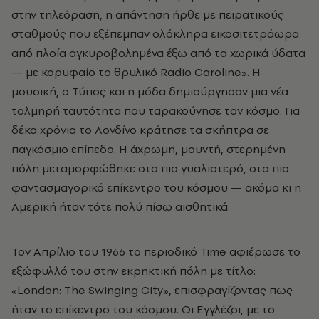
στην τηλεόραση, η απάντηση ήρθε με πειρατικούς
σταθμούς που εξέπεμπαν ολόκληρα εικοσιτετράωρα
από πλοία αγκυροβολημένα έξω από τα χωρικά ύδατα
— με κορυφαίο το θρυλικό Radio Caroline». Η
μουσική, ο Τύπος και η μόδα δημιούργησαν μια νέα
τολμηρή ταυτότητα που ταρακούνησε τον κόσμο. Για
δέκα χρόνια το Λονδίνο κράτησε τα σκήπτρα σε
παγκόσμιο επίπεδο. Η άχρωμη, μουντή, στερημένη
πόλη μεταμορφώθηκε στο πιο γυαλιστερό, στο πιο
φαντασμαγορικό επίκεντρο του κόσμου — ακόμα κι η
Αμερική ήταν τότε πολύ πίσω αισθητικά.
Τον Απρίλιο του 1966 το περιοδικό Time αφιέρωσε το
εξώφυλλό του στην εκρηκτική πόλη με τίτλο:
«London: The Swinging City», επισφραγίζοντας πως
ήταν το επίκεντρο του κόσμου. Οι Εγγλέζοι, με το