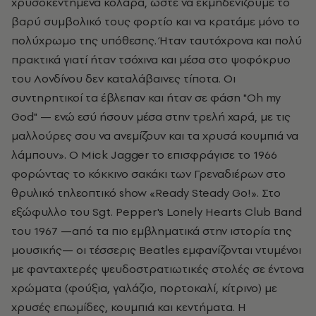
χρυσοκεντημένα κολάρα, ώστε να εκμηδενίζουμε το
βαρύ συμβολικό τους φορτίο και να κρατάμε μόνο το
πολύχρωμο της υπόθεσης. Ήταν ταυτόχρονα και πολύ
πρακτικά γιατί ήταν τσόχινα και μέσα στο ψοφόκρυο
του Λονδίνου δεν καταλάβαινες τίποτα. Οι
συντηρητικοί τα έβλεπαν και ήταν σε φάση "Oh my
God" — ενώ εσύ ήσουν μέσα στην τρελή χαρά, με τις
μαλλούρες σου να ανεμίζουν και τα χρυσά κουμπιά να
λάμπουν». Ο Mick Jagger το επισφράγισε το 1966
φορώντας το κόκκινο σακάκι των Γρεναδιέρων στο
θρυλικό τηλεοπτικό show «Ready Steady Go!». Στο
εξώφυλλο του Sgt. Pepper's Lonely Hearts Club Band
του 1967 —από τα πιο εμβληματικά στην ιστορία της
μουσικής— οι τέσσερις Beatles εμφανίζονται ντυμένοι
με φανταχτερές ψευδοστρατιωτικές στολές σε έντονα
χρώματα (φούξια, γαλάζιο, πορτοκαλί, κίτρινο) με
χρυσές επωμίδες, κουμπιά και κεντήματα. Η