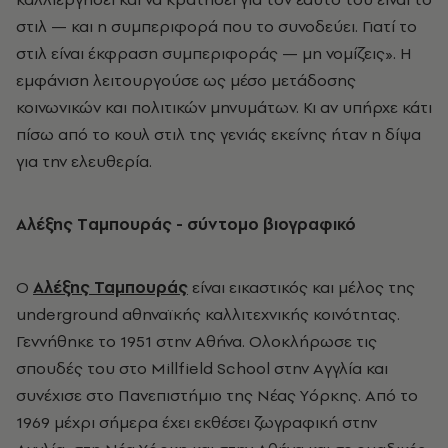
στιλ — και η συμπεριφορά που το συνοδεύει. Γιατί το
στιλ είναι έκφραση συμπεριφοράς — μη νομίζεις». Η
εμφάνιση λειτουργούσε ως μέσο μετάδοσης
κοινωνικών και πολιτικών μηνυμάτων. Κι αν υπήρχε κάτι
πίσω από το κουλ στιλ της γενιάς εκείνης ήταν η δίψα
για την ελευθερία.
Aλέξης Tαμπουράς - σύντομο βιογραφικό
Ο
Αλέξης Ταμπουράς
είναι εικαστικός και μέλος της
underground αθηναϊκής καλλιτεχνικής κοινότητας.
Γεννήθηκε το 1951 στην Aθήνα. Oλοκλήρωσε τις
σπουδές του στο Millfield School στην Aγγλία και
συνέχισε στο Πανεπιστήμιο της Nέας Yόρκης. Aπό το
1969 μέχρι σήμερα έχει εκθέσει ζωγραφική στην