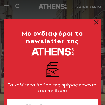
VOICE RADIO
Mε ενδιαφέρει το
newsletter της
Tα καλύτερα άρθρα της ημέρας έρχονται
στο mail σου