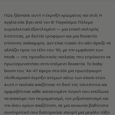
Πώς ξέσπασε αυτή η έκρηξη χρώματος και στιλ; Η
Αγγλία είχε βγει από τον Β' Παγκόσμιο Πόλεμο
κυριολεκτικά εξαντλημένη — μια εποχή σκληρής
λιτότητας, με δελτία τροφίμων και μια δεκαετία
επίπονης ανάκαμψης. Δεν είναι τυχαίο ότι κάτι άρχιζε να
αλλάζει προς τα τέλη του '50, με την εμφάνιση των
Mods — της προοδευτικής νεολαίας που επρόκειτο να
πρωταγωνιστήσει στην επόμενη δεκαετία. Το baby
boom του '46-47 έφερε στα 60s μια πρωτόγνωρη
πληθυσμιακή έκρηξη ατόμων κάτω των είκοσι ετών.
Αυτή η νεολαία αναζήτησε τη δική της ταυτότητα και
αμφισβήτησε κάθε κατεστημένη λογική που επεδίωκε
να ανακόψει τον πειραματισμό, τον ριζοσπαστισμό και
την άνευ ορίων αναζήτηση, σε μια κοινωνία βαθύτατα
συντηρητική που διατηρούσε ισχυρή μια μεγάλη τάξη