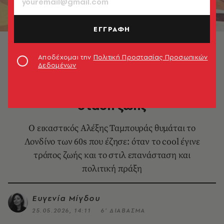
ΕΓΓΡΑΦΗ
Καρτ ποστάλ με την οδό Carnaby (περίπου 1973) ©
London Museum
Αποδέχομαι την
Πολιτική Προστασίας Προσωπικών
Δεδομένων
ΠΟΛΕΙΣ
Swinging London: το στιλ ως
στάση ζωής
Ο εικαστικός Αλέξης Ταμπουράς θυμάται το
Λονδίνο των 60s που έζησε: όταν το cool έγινε
τρόπος ζωής και το στιλ επανάσταση και
πολιτική πράξη
Ευγενία Μίγδου
25.05.2026, 14:11
6’ ΔΙΑΒΑΣΜΑ