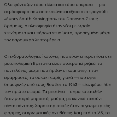
Όλα φάνταζαν τόσο τέλεια και τόσο υπέροχα — μια
ατμόσφαιρα που αποτυπώνεται έξοχα στο τραγούδι
«Sunny South Kensington» του Donovan. Στους
δρόμους, η πλειοψηφία ήταν νέοι με ωραία
χτενίσματα και υπέροχα ντυσίματα, προσεγμένα μέχρι
την παραμικρή λεπτομέρεια.
Οι ενδυματολογικοί κανόνες που είχαν επικρατήσει στη
μεταπολεμική Βρετανία είχαν ανατραπεί ριζικά: τα
παντελόνια, μέχρι που ήρθαν οι καμπάνες, ήταν
εφαρμοστά, το σακάκι χωρίς γιακά —που έγινε
δημοφιλές από τους Beatles το 1963— είχε φέρει ήδη
τον πρώτο σεισμό. Τα μποτίνια —σήμα κατατεθέν—
ήταν μυτερά μπροστά, μαύρα, με κωνικό τακούνι
πέντε πόντους. Χαρακτηριστικές ήταν οι γεωμετρικές
φόρμες, οι χρωματικές αντιθέσεις. Και μετά το '65, τα