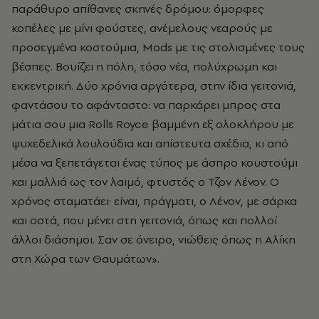
παράθυρο απίθανες σκηνές δρόμου: όμορφες
κοπέλες με μίνι φούστες, ανέμελους νεαρούς με
προσεγμένα κοστούμια, Mods με τις στολισμένες τους
βέσπες. Βουίζει η πόλη, τόσο νέα, πολύχρωμη και
εκκεντρική. Δύο χρόνια αργότερα, στην ίδια γειτονιά,
φαντάσου το αφάνταστο: να παρκάρει μπρος στα
μάτια σου μια Rolls Royce βαμμένη εξ ολοκλήρου με
ψυχεδελικά λουλούδια και απίστευτα σχέδια, κι από
μέσα να ξεπετάγεται ένας τύπος με άσπρο κουστούμι
και μαλλιά ως τον λαιμό, φτυστός ο Τζον Λένον. Ο
χρόνος σταματάει· είναι, πράγματι, ο Λένον, με σάρκα
και οστά, που μένει στη γειτονιά, όπως και πολλοί
άλλοι διάσημοι. Σαν σε όνειρο, νιώθεις όπως η Αλίκη
στη Χώρα των Θαυμάτων».