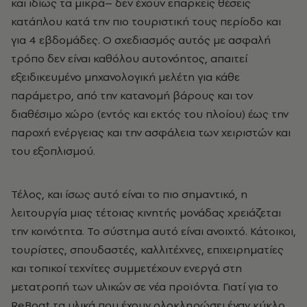
και ιδίως τα μικρά– δεν έχουν επαρκείς θέσεις
κατάπλου κατά την πιο τουριστική τους περίοδο και
για 4 εβδομάδες. Ο σχεδιασμός αυτός με ασφαλή
τρόπο δεν είναι καθόλου αυτονόητος, απαιτεί
εξειδικευμένο μηχανολογική μελέτη για κάθε
παράμετρο, από την κατανομή βάρους και τον
διαθέσιμο χώρο (εντός και εκτός του πλοίου) έως την
παροχή ενέργειας και την ασφάλεια των χειριστών και
του εξοπλισμού.
Τέλος, και ίσως αυτό είναι το πιο σημαντικό, η
λειτουργία μιας τέτοιας κινητής μονάδας χρειάζεται
την κοινότητα. Το σύστημα αυτό είναι ανοιχτό. Κάτοικοι,
τουρίστες, σπουδαστές, καλλιτέχνες, επιχειρηματίες
και τοπικοί τεχνίτες συμμετέχουν ενεργά στη
μετατροπή των υλικών σε νέα προϊόντα. Γιατί για το
ReBoat τα υλικά που έχουν ολοκληρώσει έναν κύκλο