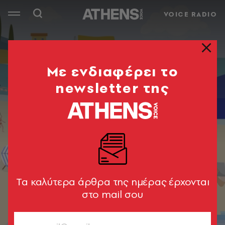
VOICE RADIO
Mε ενδιαφέρει το
newsletter της
Tα καλύτερα άρθρα της ημέρας έρχονται
στο mail σου