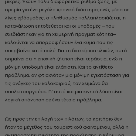
μικρές. Έχουν πολύ διαφορετικό ρυθμό ζωής, με
ηρεμία για ένα μεγάλο χρονικό διάστημα, ενώ, μέσα σε
λίγες εβδομάδες, ο πληθυσμός πολλαπλασιάζεται, η
κατανάλωση εκτοξεύεται και οι υποδομές –που
σχεδιάστηκαν για τη χειμερινή πραγματικότητα–
καλούνται να απορροφήσουν ένα κύμα που τις
υπερβαίνει κατά πολύ. Για τη διαχείριση υλικών, αυτό
σημαίνει ότι η εποχική ζήτηση είναι τεράστια, ενώ η
μόνιμη υποδομή είναι ελάχιστη. Και το αντίθετο
πρόβλημα: αν φτιαχνόταν μια μόνιμη εγκατάσταση για
τις ανάγκες του καλοκαιριού, τον χειμώνα θα
υπολειτουργούσε. Γι’ αυτό και μια κινητή λύση είναι
λογική απάντηση σε ένα τέτοιο πρόβλημα.
Ως προς την επιλογή των πιλότων, το κριτήριο δεν
ήταν το μέγεθος του τουριστικού φαινομένου, αλλά η
αντιπροσωπευτικότητα της πρόκλησης: η Κέρκυρα