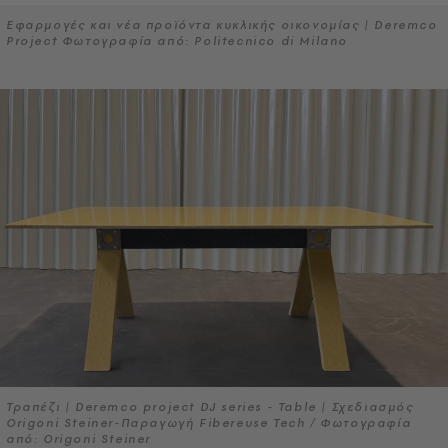
Εφαρμογές και νέα προϊόντα κυκλικής οικονομίας | Deremco
Project Φωτογραφία από: Politecnico di Milano
Τραπέζι | Deremco project DJ series - Table | Σχεδιασμός
Origoni Steiner-Παραγωγή Fibereuse Tech / Φωτογραφία
από: Origoni Steiner