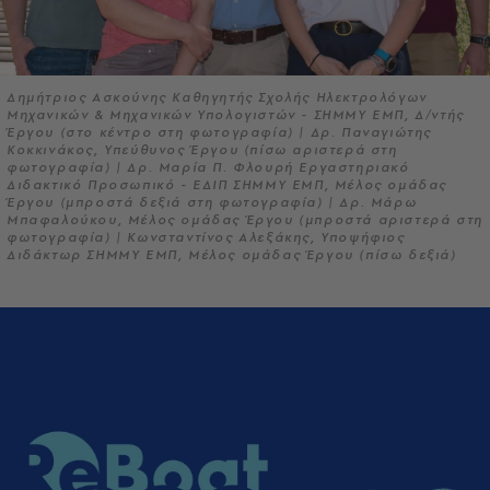
Δημήτριος Ασκούνης Καθηγητής Σχολής Ηλεκτρολόγων
Μηχανικών & Μηχανικών Υπολογιστών - ΣΗΜΜΥ ΕΜΠ, Δ/ντής
Έργου (στο κέντρο στη φωτογραφία) | Δρ. Παναγιώτης
Κοκκινάκος, Υπεύθυνος Έργου (πίσω αριστερά στη
φωτογραφία) | Δρ. Μαρία Π. Φλουρή Εργαστηριακό
Διδακτικό Προσωπικό - ΕΔΙΠ ΣΗΜΜΥ ΕΜΠ, Μέλος ομάδας
Έργου (μπροστά δεξιά στη φωτογραφία) | Δρ. Μάρω
Μπαφαλούκου, Μέλος ομάδας Έργου (μπροστά αριστερά στη
φωτογραφία) | Κωνσταντίνος Αλεξάκης, Υποψήφιος
Διδάκτωρ ΣΗΜΜΥ ΕΜΠ, Μέλος ομάδας Έργου (πίσω δεξιά)