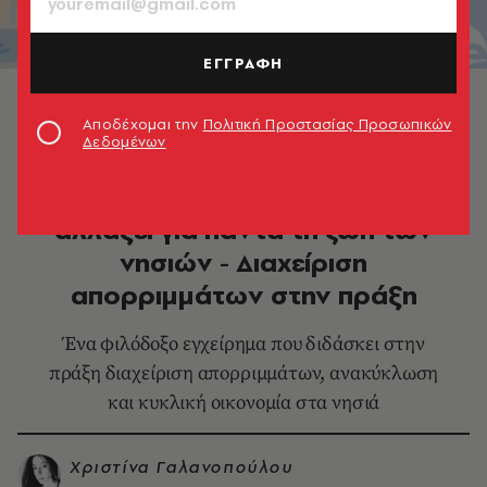
ΕΓΓΡΑΦΗ
ReBoat
Αποδέχομαι την
Πολιτική Προστασίας Προσωπικών
Δεδομένων
ΠΕΡΙΒΑΛΛΟΝ
ReBoat: Ένα σκάφος που ίσως
αλλάξει για πάντα τη ζωή των
νησιών - Διαχείριση
απορριμμάτων στην πράξη
Ένα φιλόδοξο εγχείρημα που διδάσκει στην
πράξη διαχείριση απορριμμάτων, ανακύκλωση
και κυκλική οικονομία στα νησιά
Χριστίνα Γαλανοπούλου