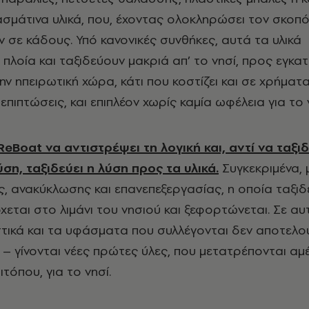
ασμάτινα υλικά, που, έχοντας ολοκληρώσει τον σκοπ
ν σε κάδους. Υπό κανονικές συνθήκες, αυτά τα υλικά
πλοία και ταξιδεύουν μακριά απ’ το νησί, προς εγκα
ν ηπειρωτική χώρα, κάτι που κοστίζει και σε χρήματα
επιπτώσεις, και επιπλέον χωρίς καμία ωφέλεια για το 
 ReBoat να αντιστρέψει τη λογική και, αντί να ταξι
ύση, ταξιδεύει η λύση προς τα υλικά.
Συγκεκριμένα, 
, ανακύκλωσης και επανεπεξεργασίας, η οποία ταξιδ
ρχεται στο λιμάνι του νησιού και ξεφορτώνεται. Σε αυ
τικά και τα υφάσματα που συλλέγονται δεν αποτελο
 – γίνονται νέες πρώτες ύλες, που μετατρέπονται α
ιτόπου, για το νησί.