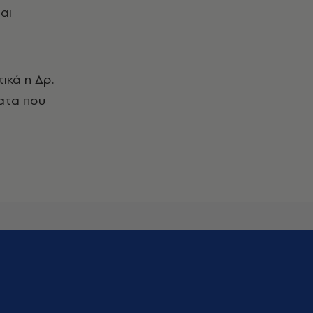
αι
τικά η Δρ.
ατα που