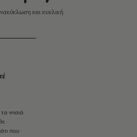
ανακύκλωση και κυκλική
τέ
θε
κάτι που