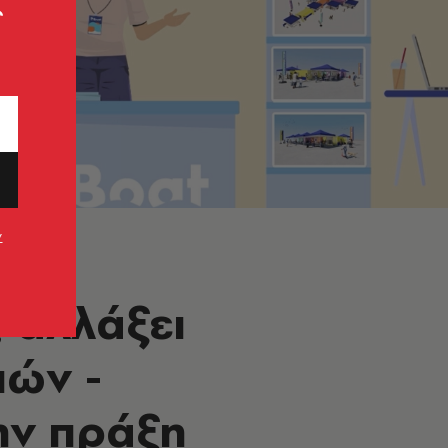
ς
ν
 αλλάξει
ιών -
ην πράξη