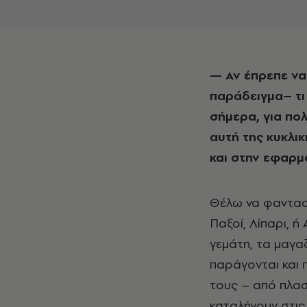
— Αν έπρεπε να εξηγήσετε με απλά λόγια –σε μαθητές Γυμνασίου, για
παράδειγμα– τι 
σήμερα, για πο
αυτή της κυκλι
και στην εφαρμ
Θέλω να φανταστ
Παξοί, Λίπαρι, ή
γεμάτη, τα μαγα
παράγονται και 
τους – από πλασ
καταλήγουν στις