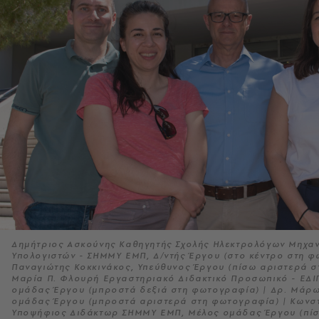
Δημήτριος Ασκούνης Καθηγητής Σχολής Ηλεκτρολόγων Μηχαν
Υπολογιστών - ΣΗΜΜΥ ΕΜΠ, Δ/ντής Έργου (στο κέντρο στη φ
Παναγιώτης Κοκκινάκος, Υπεύθυνος Έργου (πίσω αριστερά σ
Μαρία Π. Φλουρή Εργαστηριακό Διδακτικό Προσωπικό - ΕΔ
ομάδας Έργου (μπροστά δεξιά στη φωτογραφία) | Δρ. Μάρ
ομάδας Έργου (μπροστά αριστερά στη φωτογραφία) | Κωνστ
Υποψήφιος Διδάκτωρ ΣΗΜΜΥ ΕΜΠ, Μέλος ομάδας Έργου (πίσ