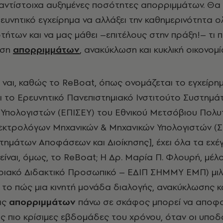
 αντίστοιχα αυξημένες ποσότητες απορριμμάτων. Θ
ευνητικό εγχείρημα να αλλάξει την καθημερινότητα 
οτήτων και να μας μάθει –επιτέλους στην πράξη!– τι 
ιση
απορριμμάτων
, ανακύκλωση και κυκλική οικονομί
ι, ναι, καθώς το ReBoat, όπως ονομάζεται το εγχείρη
ι το Ερευνητικό Πανεπιστημιακό Ινστιτούτο Συστημά
ι Υπολογιστών (ΕΠΙΣΕΥ) του Εθνικού Μετσόβιου Πολυ
λεκτρολόγων Μηχανικών & Μηχανικών Υπολογιστών (
ημάτων Αποφάσεων και Διοίκησης], έχει όλα τα εχέγ
ι είναι, όμως, το ReBoat; Η Δρ. Μαρία Π. Φλουρή, μέ
ριακό Διδακτικό Προσωπικό – ΕΔΙΠ ΣΗΜΜΥ ΕΜΠ) μιλ
το πώς μια κινητή μονάδα διαλογής, ανακύκλωσης κ
ας
απορριμμάτων
πάνω σε σκάφος μπορεί να αποφο
ις πιο κρίσιμες εβδομάδες του χρόνου, όταν οι υπο