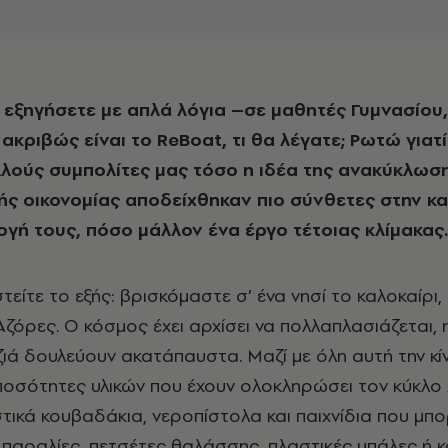
ακριβώς είναι το ReBoat, τι θα λέγατε; Ρωτώ γιατί
λλούς συμπολίτες μας τόσο η ιδέα της ανακύκλωση
κής οικονομίας αποδείχθηκαν πιο σύνθετες στην κ
ογή τους, πόσο μάλλον ένα έργο τέτοιας κλίμακας.
είτε το εξής: βρισκόμαστε σ’ ένα νησί το καλοκαίρι,
 Αζόρες. Ο κόσμος έχει αρχίσει να πολλαπλασιάζεται, η
ζιά δουλεύουν ακατάπαυστα. Μαζί με όλη αυτή την κί
ποσότητες υλικών που έχουν ολοκληρώσει τον κύκλο
τικά κουβαδάκια, νεροπίστολα και παιχνίδια που μπο
 παραλίες, πετσέτες θαλάσσης, πλαστικές μπάλες ή κ