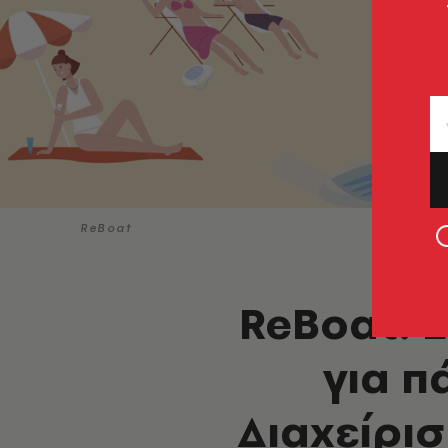
ReBoat
ReBoat: 
για π
Διαχείρι