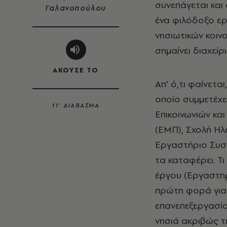
συνεπάγεται και
Γαλανοπούλου
ένα φιλόδοξο ερ
νησιωτικών κοιν
σημαίνει διαχείρ
ΑΚΟΥΣΕ ΤΟ
Απ’ ό,τι φαίνετα
οποίο συμμετέχε
11’ ΔΙΑΒΑΣΜΑ
Επικοινωνιών κα
(ΕΜΠ), Σχολή Η
Εργαστήριο Συστ
τα καταφέρει. Τ
έργου (Εργαστη
πρώτη φορά για 
επανεπεξεργασί
νησιά ακριβώς τ