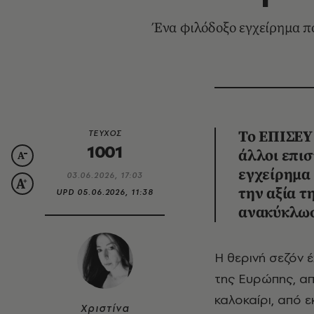
Ένα φιλόδοξο εγχείρημα π
ΤΕΥΧΟΣ
Το ΕΠΙΣΕΥ
1001
άλλοι επι
εγχείρημα 
03.06.2026, 17:03
την αξία τ
UPD
05.06.2026, 11:38
ανακύκλωση
Η θερινή σεζόν έχει ήδη ανοίξει και από τώρα μέχρι και τον Οκτώβριο τα νησιά
της Ευρώπης, απ
καλοκαίρι, από ε
Χριστίνα