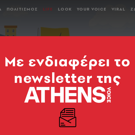
Α
ΠΟΛΙΤΙΣΜΟΣ
LIFE
LOOK
YOUR VOICE
VIRAL
Ζ
Mε ενδιαφέρει το
newsletter της