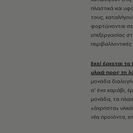
πλαστικά και υφ
τους, καταλήγου
φορτώνονται σε 
επεξεργασίας στη
περιβαλλοντικές 
Εκεί έρχεται το
υλικά προς τη λ
μονάδα διαλογής
σ’ ένα καράβι, έ
μονάδα, τα πλασ
«άχρηστα» υλικά
νέα προϊόντα, επ