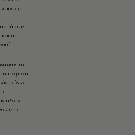
ό χρήσης
ταστάσεις
 και σε
νησί.
δεύουν τα
μια φορητή
εύει πάνω
τή τη
ύν πλέον
μέσως σε