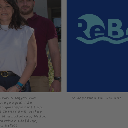
ικών & Μηχανικών
Το λογότυπο του ReBoat
ωτογραφία) | Δρ.
τη φωτογραφία) | Δρ.
ΙΠ ΣΗΜΜΥ ΕΜΠ, Μέλος
ω Μπαφαλούκου, Μέλος
αντίνος Αλεξάκης,
ω δεξιά)