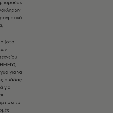
α μπορούσε
ολόκληρων
πραγματικά
α;
μα [στο
των
τεχνείου
ΣΗΜΜΥ),
γυα για να
λος ομάδας
ά για
αι
ρτίσει τα
δομές