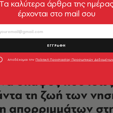
Tα καλύτερα άρθρα της ημέρα
έρχονται στο mail σου
ΕΓΓΡΑΦΗ
Αποδέχομαι την
Πολιτική Προστασίας Προσωπικών Δεδομένω
ΠΕΡΙΒΑΛΛΟΝ
Ένα σκάφος που ίσως
άντα τη ζωή των νησ
ση απορριμμάτων στ