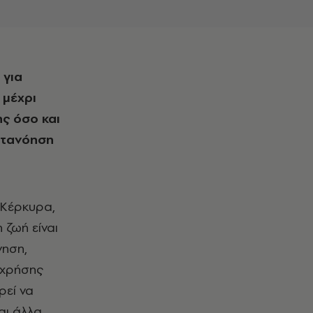
 μέχρι
ς όσο και
ατανόηση
 Κέρκυρα,
 ζωή είναι
νηση,
 χρήσης
ρεί να
αι άλλα