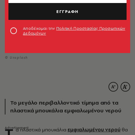
ΕΓΓΡΑΦΗ
Αποδέχομαι την
Πολιτική Προστασίας Προσωπικών
Δεδομένων
© Unsplash
Το μεγάλο περιβαλλοντικό τίμημα από τα
πλαστικά μπουκάλια εμφιαλωμένου νερού
T
α πλαστικά μπουκάλια
εμφιαλωμένου νερού
θα