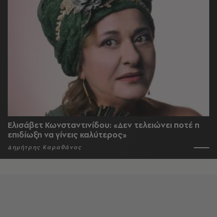
Ελισάβετ Κωνσταντινίδου: «Δεν τελειώνει ποτέ η
επιδίωξη να γίνεις καλύτερος»
Δημήτρης Καραθάνος