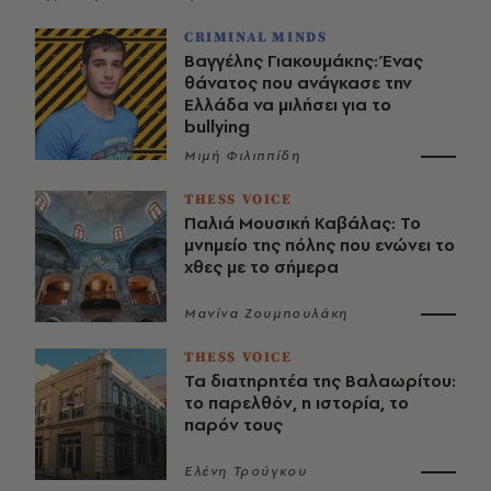
CRIMINAL MINDS
Βαγγέλης Γιακουμάκης: Ένας
θάνατος που ανάγκασε την
Ελλάδα να μιλήσει για το
bullying
Μιμή Φιλιππίδη
THESS VOICE
Παλιά Μουσική Καβάλας: Το
μνημείο της πόλης που ενώνει το
χθες με το σήμερα
Μανίνα Ζουμπουλάκη
THESS VOICE
Τα διατηρητέα της Βαλαωρίτου:
το παρελθόν, η ιστορία, το
παρόν τους
Ελένη Τρούγκου