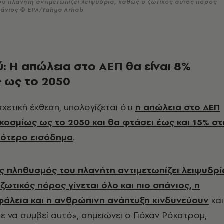
υ πλανήτη αντιμετωπίζει λειψυδρία, καθώς ο ζωτικός αυτός πόρος
σπάνιος © EPA/Yahya Arhab
: Η απώλεια στο ΑΕΠ θα είναι 8%
 ως το 2050
χετική έκθεση, υπολογίζεται ότι
η απώλεια στο ΑΕΠ
γκοσμίως ως το 2050 και θα φτάσει έως και 15% στ
λότερο εισόδημα
.
ς πληθυσμός του πλανήτη αντιμετωπίζει λειψυδρί
ωτικός πόρος γίνεται όλο και πιο σπάνιος, η
σφάλεια και η ανθρώπινη ανάπτυξη κινδυνεύουν
και
με να συμβεί αυτό», σημειώνει ο Γιόχαν Ρόκστρομ,