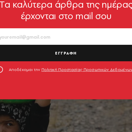
Tα καλύτερα άρθρα της ημέρα
έρχονται στο mail σου
ΕΓΓΡΑΦΗ
Αποδέχομαι την
Πολιτική Προστασίας Προσωπικών Δεδομένω