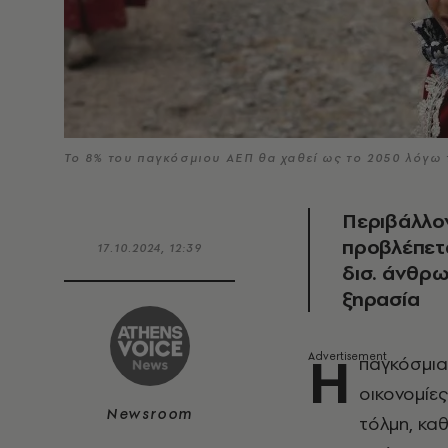
Το 8% του παγκόσμιου ΑΕΠ θα χαθεί ως το 2050 λόγω
Περιβάλλον
προβλέπετα
17.10.2024, 12:39
δισ. άνθρω
ξηρασία
Η
παγκόσμια
οικονομίε
Newsroom
τόλμη, κα