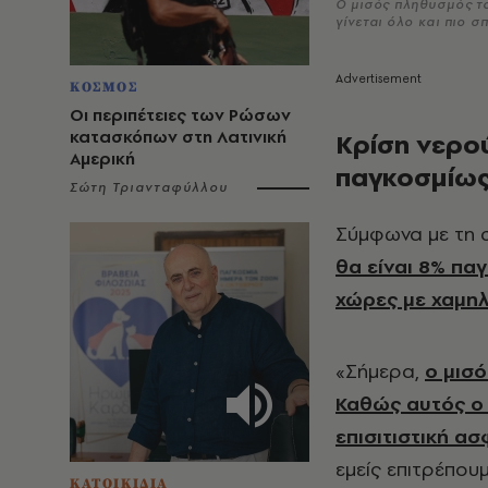
O μισός πληθυσμός το
γίνεται όλο και πιο 
ΚΟΣΜΟΣ
Οι περιπέτειες των Ρώσων
κατασκόπων στη Λατινική
Κρίση νερού
Αμερική
παγκοσμίως
Σώτη Τριανταφύλλου
Σύμφωνα με τη σ
θα είναι 8% πα
χώρες με χαμη
«Σήμερα,
ο μισό
Καθώς αυτός ο ζ
επισιτιστική α
εμείς επιτρέπου
ΚΑΤΟΙΚΙΔΙΑ