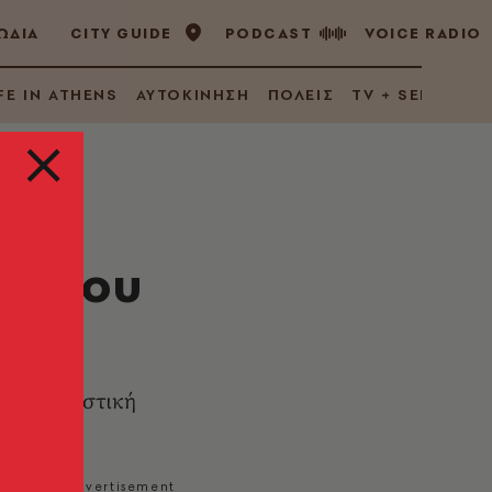
ΩΔΙΑ
CITY GUIDE
PODCAST
VOICE RADIO
FE IN ATHENS
ΑΥΤΟΚΙΝΗΣΗ
ΠΟΛΕΙΣ
TV + SERIES
8% του
ν επισιτιστική