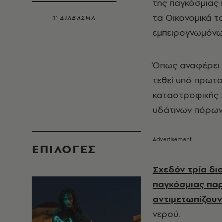
της παγκόσμιας 
τα Οικονομικά τ
1’ ΔΙΑΒΑΣΜΑ
εμπειρογνωμόνω
Όπως αναφέρει 
τεθεί υπό πρωτο
καταστροφικής χ
υδάτινων πόρων,
EΠΙΛΟΓΈΣ
Σχεδόν τρία δι
παγκόσμιας πα
αντιμετωπίζουν
νερού.