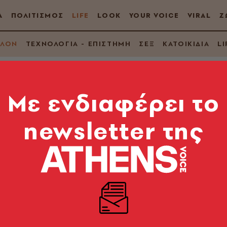
Α
ΠΟΛΙΤΙΣΜΟΣ
LIFE
LOOK
YOUR VOICE
VIRAL
Ζ
ΛΛΟΝ
ΤΕΧΝΟΛΟΓΙΑ - ΕΠΙΣΤΗΜΗ
ΣΕΞ
ΚΑΤΟΙΚΙΔΙΑ
LI
Mε ενδιαφέρει το
newsletter της
ειλεί τον πλανήτη - 
θα χαθεί ως το 2050
σης του νερού στις οικονομίες - Οι κίνδυνοι για τη