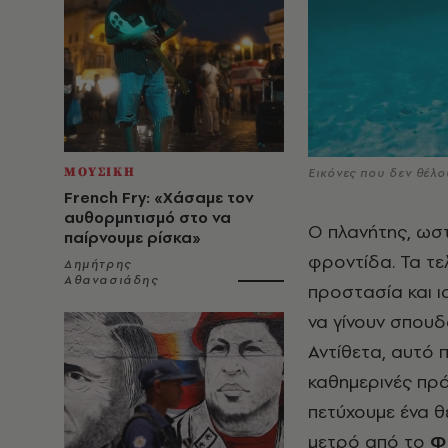
ΜΟΥΣΙΚΗ
Εικόνες που δεν θέλο
French Fry: «Χάσαμε τον
αυθορμητισμό στο να
Ο πλανήτης, ωστ
παίρνουμε ρίσκα»
φροντίδα. Τα τε
Δημήτρης
Αθανασιάδης
προστασία και ι
να γίνουν σπουδ
Αντίθετα, αυτό π
καθημερινές πρά
πετύχουμε ένα θ
μετρό από το
Φ