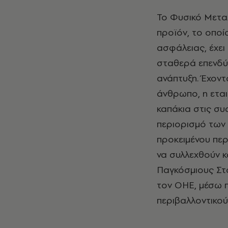
Το Φυσικό Μετα
προϊόν, το οποί
ασφάλειας, έχει 
σταθερά επενδύε
ανάπτυξη. Έχοντ
άνθρωπο, η ετα
καπάκια στις συ
περιορισμό των
προκειμένου πε
να συλλεχθούν κ
Παγκόσμιους Στό
τον ΟΗΕ, μέσω 
περιβαλλοντικο