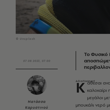
© Unsplash
Το Φυσικό 
αποσπώμενα
07.08.2023, 07:00
περιβαλλο
Κ
άθεσαι αν
καλοκαίρι 
μεγάλοι με
Νατάσσα
μπουκάλι νερό μ
Καρυστινού