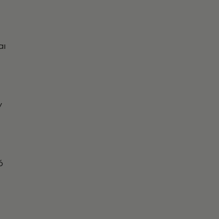
αι
ν
ό