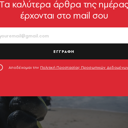
Tα καλύτερα άρθρα της ημέρα
έρχονται στο mail σου
ΕΓΓΡΑΦΗ
Αποδέχομαι την
Πολιτική Προστασίας Προσωπικών Δεδομένω