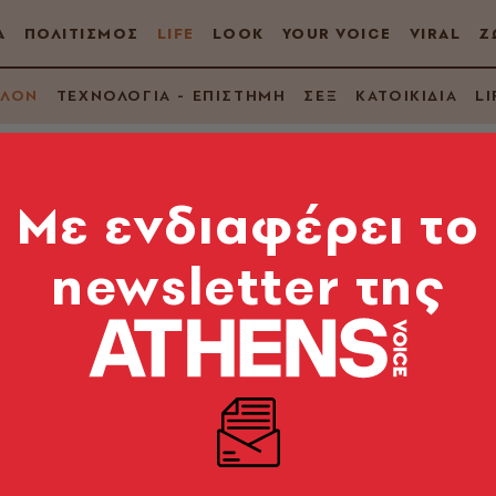
Α
ΠΟΛΙΤΙΣΜΟΣ
LIFE
LOOK
YOUR VOICE
VIRAL
Ζ
ΛΛΟΝ
ΤΕΧΝΟΛΟΓΙΑ - ΕΠΙΣΤΗΜΗ
ΣΕΞ
ΚΑΤΟΙΚΙΔΙΑ
LI
Mε ενδιαφέρει το
newsletter της
λλαγή βοηθά τον πλα
Νερού ΑΥΡΑ εξασφαλίζει όχι μόνο απλό άνοιγμα αλλ