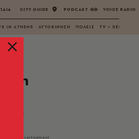
ΩΔΙΑ
CITY GUIDE
PODCAST
VOICE RADIO
FE IN ATHENS
ΑΥΤΟΚΙΝΗΣΗ
ΠΟΛΕΙΣ
TV + SERIES
νήτη
ά και μια