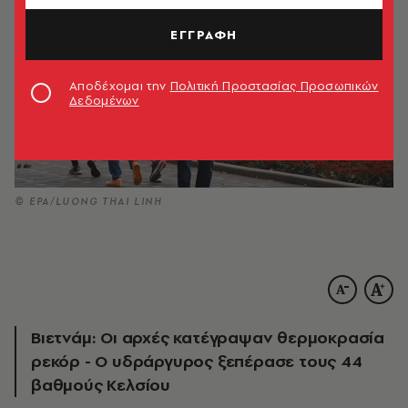
ΕΓΓΡΑΦΗ
Αποδέχομαι την
Πολιτική Προστασίας Προσωπικών
Δεδομένων
© EPA/LUONG THAI LINH
Βιετνάμ: Οι αρχές κατέγραψαν θερμοκρασία
ρεκόρ - Ο υδράργυρος ξεπέρασε τους 44
βαθμούς Κελσίου