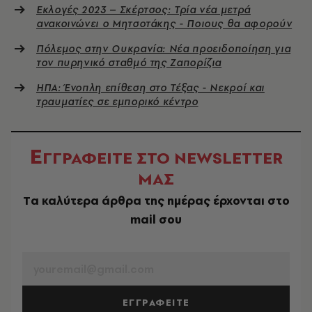
Εκλογές 2023 – Σκέρτσος: Τρία νέα μετρά
ανακοινώνει ο Μητσοτάκης - Ποιους θα αφορούν
Πόλεμος στην Ουκρανία: Νέα προειδοποίηση για
τον πυρηνικό σταθμό της Ζαπορίζια
ΗΠΑ: Ένοπλη επίθεση στο Τέξας - Νεκροί και
τραυματίες σε εμπορικό κέντρο
Ε
ΓΓΡΑΦΕΙΤΕ ΣΤΟ NEWSLETTER
ΜΑΣ
Tα καλύτερα άρθρα της ημέρας έρχονται στο
mail σου
EMAIL
ΕΓΓΡΑΦΕΙΤΕ