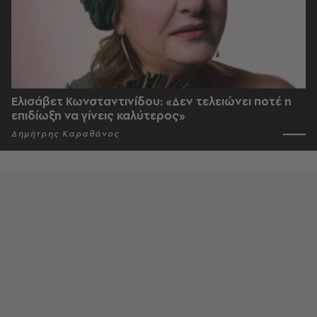
Ελισάβετ Κωνσταντινίδου: «Δεν τελειώνει ποτέ η
επιδίωξη να γίνεις καλύτερος»
Δημήτρης Καραθάνος