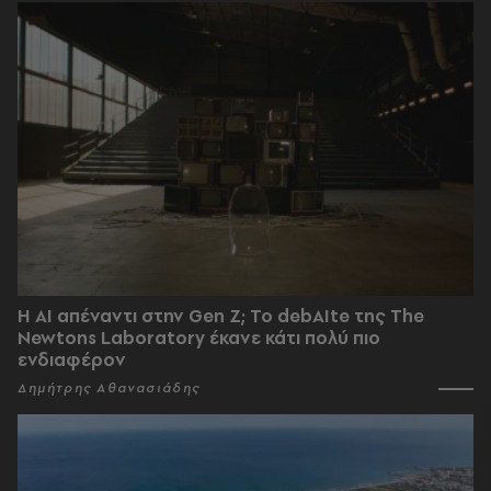
Η AI απέναντι στην Gen Z; Το debAIte της The
Newtons Laboratory έκανε κάτι πολύ πιο
ενδιαφέρον
Δημήτρης Αθανασιάδης