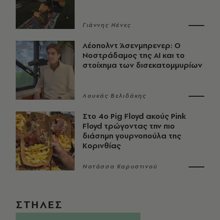
Γιάννης Νένες
Λέοπολντ Άσενμπρενερ: Ο
Νοστράδαμος της AI και το
στοίχημα των δισεκατομμυρίων
Λουκάς Βελιδάκης
Στο 4ο Pig Floyd ακούς Pink
Floyd τρώγοντας την πιο
διάσημη γουρνοπούλα της
Κορινθίας
Νατάσσα Καρυστινού
ΣΤΗΛΕΣ