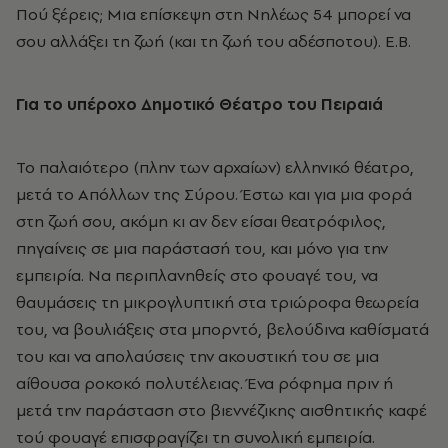
Πού ξέρεις; Μια επίσκεψη στη Νηλέως 54 μπορεί να
σου αλλάξει τη ζωή (και τη ζωή του αδέσποτου). Ε.Β.
Για το υπέροχο Δημοτικό Θέατρο του Πειραιά
Το παλαιότερο (πλην των αρχαίων) ελληνικό θέατρο,
μετά το Απόλλων της Σύρου. Έστω και για μια φορά
στη ζωή σου, ακόμη κι αν δεν είσαι θεατρόφιλος,
πηγαίνεις σε μια παράστασή του, και μόνο για την
εμπειρία. Να περιπλανηθείς στο φουαγέ του, να
θαυμάσεις τη μικρογλυπτική στα τριώροφα θεωρεία
του, να βουλιάξεις στα μπορντό, βελούδινα καθίσματά
του και να απολαύσεις την ακουστική του σε μια
αίθουσα ροκοκό πολυτέλειας. Ένα ρόφημα πριν ή
μετά την παράσταση στο βιεννέζικης αισθητικής καφέ
τού φουαγέ επισφραγίζει τη συνολική εμπειρία.