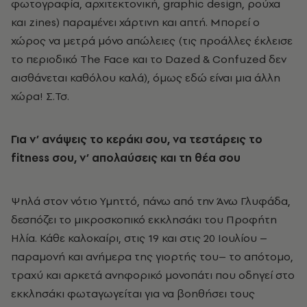
φωτογραφία, αρχιτεκτονική, graphic design, ρούχα
και zines) παραμένει χάρτινη και απτή. Μπορεί ο
χώρος να μετρά μόνο απώλειες (τις προάλλες έκλεισε
το περιοδικό The Face και το Dazed & Confuzed δεν
αισθάνεται καθόλου καλά), όμως εδώ είναι μια άλλη
χώρα! Σ.Τσ.
Για ν’ ανάψεις το κεράκι σου, να τεστάρεις το
fitness σου, ν’ απολαύσεις και τη θέα σου
Ψηλά στον νότιο Υμηττό, πάνω από την Άνω Γλυφάδα,
δεσπόζει το μικροσκοπικό εκκλησάκι του Προφήτη
Ηλία. Κάθε καλοκαίρι, στις 19 και στις 20 Ιουλίου –
παραμονή και ανήμερα της γιορτής του– το απότομο,
τραχύ και αρκετά ανηφορικό μονοπάτι που οδηγεί στο
εκκλησάκι φωταγωγείται για να βοηθήσει τους