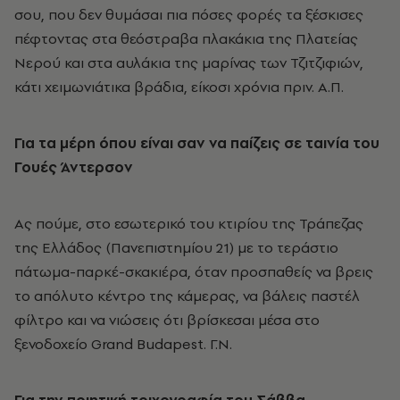
σου, που δεν θυμάσαι πια πόσες φορές τα ξέσκισες
πέφτοντας στα θεόστραβα πλακάκια της Πλατείας
Νερού και στα αυλάκια της μαρίνας των Τζιτζιφιών,
κάτι χειμωνιάτικα βράδια, είκοσι χρόνια πριν. Α.Π.
Για τα μέρη όπου είναι σαν να παίζεις σε ταινία του
Γουές Άντερσον
Ας πούμε, στο εσωτερικό του κτιρίου της Τράπεζας
της Ελλάδος (Πανεπιστημίου 21) με το τεράστιο
πάτωμα-παρκέ-σκακιέρα, όταν προσπαθείς να βρεις
το απόλυτο κέντρο της κάμερας, να βάλεις παστέλ
φίλτρο και να νιώσεις ότι βρίσκεσαι μέσα στο
ξενοδοχείο Grand Budapest. Γ.Ν.
Για την ποιητική τοιχογραφία του Σάββα