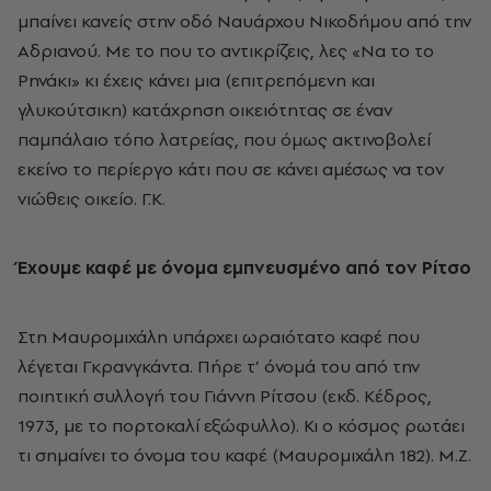
μπαίνει κανείς στην οδό Nαυάρχου Nικοδήμου από την
Aδριανού. Mε το που το αντικρίζεις, λες «Nα το το
Pηνάκι» κι έχεις κάνει μια (επιτρεπόμενη και
γλυκούτσικη) κατάχρηση οικειότητας σε έναν
παμπάλαιο τόπο λατρείας, που όμως ακτινοβολεί
εκείνο το περίεργο κάτι που σε κάνει αμέσως να τον
νιώθεις οικείο. Γ.K.
Έχουμε καφέ με όνομα εμπνευσμένο από τον Ρίτσο
Στη Μαυρομιχάλη υπάρχει ωραιότατο καφέ που
λέγεται Γκρανγκάντα. Πήρε τ’ όνομά του από την
ποιητική συλλογή του Γιάννη Ρίτσου (εκδ. Κέδρος,
1973, με το πορτοκαλί εξώφυλλο). Κι ο κόσμος ρωτάει
τι σημαίνει το όνομα του καφέ (Μαυρομιχάλη 182). Μ.Ζ.