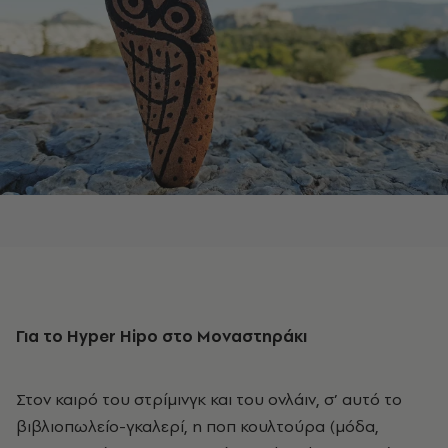
Για τo Hyper Hipo στο Μοναστηράκι
Στον καιρό του στρίμινγκ και του ονλάιν, σ’ αυτό το
βιβλιοπωλείο-γκαλερί, η ποπ κουλτούρα (μόδα,