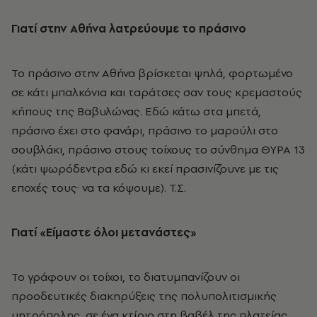
Γιατί στην Αθήνα λατρεύουμε το πράσινο
Το πράσινο στην Aθήνα βρίσκεται ψηλά, φορτωμένο
σε κάτι μπαλκόνια και ταράτσες σαν τους κρεμαστούς
κήπους της Βαβυλώνας. Eδώ κάτω στα μπετά,
πράσινο έχει στο φανάρι, πράσινο το μαρούλι στο
σουβλάκι, πράσινο στους τοίχους το σύνθημα ΘYPA 13
(κάτι ψωρόδεντρα εδώ κι εκεί πρασινίζουνε με τις
εποχές τους· να τα κόψουμε). T.Σ.
Γιατί «Eίμαστε όλοι μετανάστες»
Το γράφουν οι τοίχοι, το διατυμπανίζουν οι
προοδευτικές διακηρύξεις της πολυπολιτισμικής
μητρόπολης, σε ένα κτίριο στη βαβέλ της πλατείας