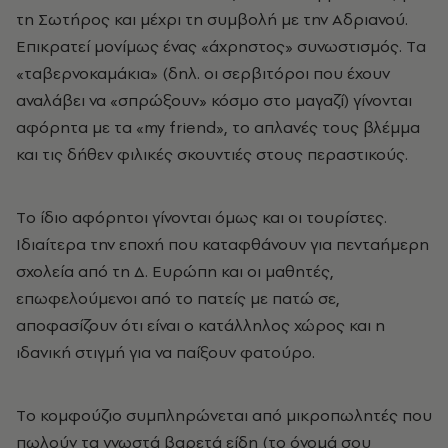
τη Σωτήρος και μέχρι τη συμβολή με την Aδριανού.
Eπικρατεί μονίμως ένας «άχρηστος» συνωστισμός. Tα
«ταβερνοκαμάκια» (δηλ. οι σερβιτόροι που έχουν
αναλάβει να «σπρώξουν» κόσμο στο μαγαζί) γίνονται
αφόρητα με τα «my friend», το απλανές τους βλέμμα
και τις δήθεν φιλικές σκουντιές στους περαστικούς.
Tο ίδιο αφόρητοι γίνονται όμως και οι τουρίστες.
Iδιαίτερα την εποχή που καταφθάνουν για πενταήμερη
σχολεία από τη Δ. Eυρώπη και οι μαθητές,
επωφελούμενοι από το πατείς με πατώ σε,
αποφασίζουν ότι είναι ο κατάλληλος χώρος και η
ιδανική στιγμή για να παίξουν φατούρο.
Tο κομφούζιο συμπληρώνεται από μικροπωλητές που
πωλούν τα γνωστά βαρετά είδη (το όνομά σου