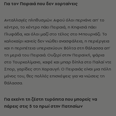
Για τον Πειραιά που δεν χορταίνεις
Ανταλλαγές πληθυσμών. Αφού όλοι περνάνε απ’ το
κέντρο, το κέντρο πάει Πειραιά, η Κηφισιά πάει
Γλυφάδα, και όλοι μαζί στο τέλος στο Μπουρνάζι. Το
καλοκαίρι κανείς δεν νιώθει ανασφάλεια, η περιέργεια
και η περιπέτεια υπερισχύουν. Βόλτα στη θάλασσα απ’
τη μεριά του Πειραιά. Ουζερί στην Πειραϊκή, ψάρια
στο Τουρκολίμανο, καφέ και μπαρ δίπλα στο Παλαί ντε
Σπορ, γαρίδες στη Χαραυγή. Ο Πειραιάς είναι μια πόλη
μόνος του, θες πολλές επισκέψεις για να νιώσεις τη
θάλασσα.
Για εκείνη τη ζέστη τυρόπιτα που μπορείς να
πάρεις στις 5 το πρωί στην Πατησίων