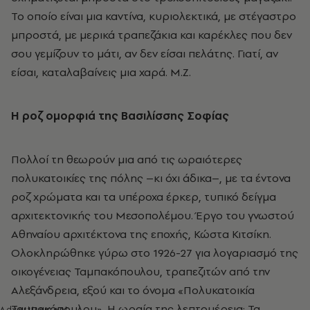
Το οποίο είναι μια καντίνα, κυριολεκτικά, με στέγαστρο
μπροστά, με μερικά τραπεζάκια και καρέκλες που δεν
σου γεμίζουν το μάτι, αν δεν είσαι πελάτης. Γιατί, αν
είσαι, καταλαβαίνεις μια χαρά. M.Z.
Η ροζ ομορφιά της Βασιλίσσης Σοφίας
Πολλοί τη θεωρούν μια από τις ωραιότερες
πολυκατοικίες της πόλης –κι όχι άδικα–, με τα έντονα
ροζ χρώματα και τα υπέροχα έρκερ, τυπικό δείγμα
αρχιτεκτονικής του Μεσοπολέμου. Έργο του γνωστού
Αθηναίου αρχιτέκτονα της εποχής, Κώστα Κιτσίκη.
Ολοκληρώθηκε γύρω στο 1926-27 για λογαριασμό της
οικογένειας Ταμπακόπουλου, τραπεζιτών από την
Αλεξάνδρεια, εξού και το όνομα «Πολυκατοικία
Ταμπακόπουλου». Η ωραία της λεπτομέρεια; Τα