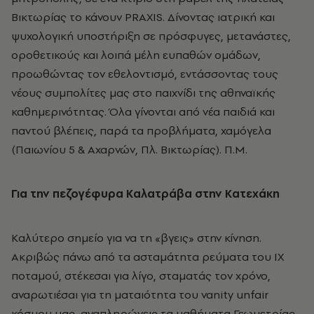
Bικτωρίας το κάνουν PRAXIS. Δίνοντας ιατρική και
ψυχολογική υποστήριξη σε πρόσφυγες, μετανάστες,
οροθετικούς και λοιπά μέλη ευπαθών ομάδων,
προωθώντας τον εθελοντισμό, εντάσσοντας τους
νέους συμπολίτες μας στο παιχνίδι της αθηναϊκής
καθημερινότητας. Όλα γίνονται από νέα παιδιά και
παντού βλέπεις, παρά τα προβλήματα, χαμόγελα
(Παιωνίου 5 & Aχαρνών, Πλ. Bικτωρίας). Π.M.
Για την πεζογέφυρα Kαλατράβα στην Kατεχάκη
Kαλύτερο σημείο για να τη «βγεις» στην κίνηση.
Aκριβώς πάνω από τα ασταμάτητα ρεύματα του IX
ποταμού, στέκεσαι για λίγο, σταματάς τον χρόνο,
αναρωτιέσαι για τη ματαιότητα του vanity unfair
κόσμου μας, αναπληρώνεις τα μαθήματα Γεωμετρίας