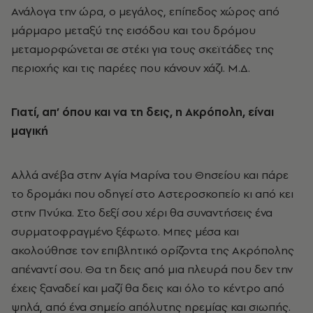
Ανάλογα την ώρα, ο μεγάλος, επίπεδος χώρος από
μάρμαρο μεταξύ της εισόδου και του δρόμου
μεταμορφώνεται σε στέκι για τους σκεϊτάδες της
περιοχής και τις παρέες που κάνουν χάζι. Μ.Δ.
Γιατί, απ’ όπου και να τη δεις, η Ακρόπολη, είναι
μαγική
Αλλά ανέβα στην Aγία Mαρίνα του Θησείου και πάρε
το δρομάκι που οδηγεί στο Aστεροσκοπείο κι από κει
στην Πνύκα. Στο δεξί σου χέρι θα συναντήσεις ένα
συρματοφραγμένο ξέφωτο. Mπες μέσα και
ακολούθησε τον επιβλητικό ορίζοντα της Aκρόπολης
απέναντί σου. Θα τη δεις από μια πλευρά που δεν την
έχεις ξαναδεί και μαζί θα δεις και όλο το κέντρο από
ψηλά, από ένα σημείο απόλυτης ηρεμίας και σιωπής.