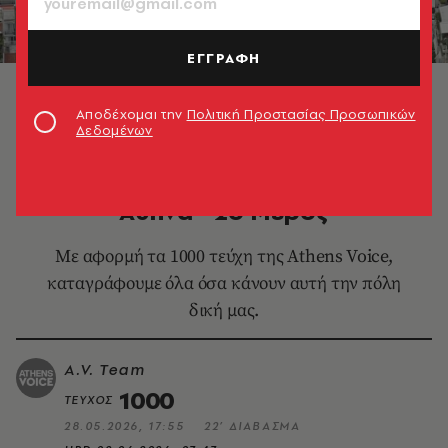
ΕΓΓΡΑΦΗ
© Unsplash
Αποδέχομαι την
Πολιτική Προστασίας Προσωπικών
Δεδομένων
LIFE IN ATHENS
1000 λόγοι που αγαπάμε την
Αθήνα - 2ο Μέρος
Με αφορμή τα 1000 τεύχη της Athens Voice,
καταγράφουμε όλα όσα κάνουν αυτή την πόλη
δική μας.
A.V. Team
1000
ΤΕΥΧΟΣ
28.05.2026, 17:55
22’ ΔΙΑΒΑΣΜΑ