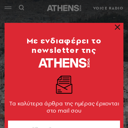
VOICE RADIO
Mε ενδιαφέρει το
newsletter της
Tα καλύτερα άρθρα της ημέρας έρχονται
στο mail σου