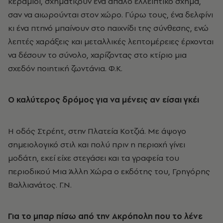
κεραμιδί, σχηματίζουν ένα απαλό ελλειπτικό σχήμα,
σαν να αιωρούνται στον χώρο. Γύρω τους, ένα δελφίνι
κι ένα πτηνό μπαίνουν στο παιχνίδι της σύνθεσης, ενώ
λεπτές χαράξεις και μεταλλικές λεπτομέρειες έρχονται
να δέσουν το σύνολο, χαρίζοντας στο κτίριο μια
σχεδόν ποιητική ζωντάνια. Φ.Κ.
Ο καλύτερος δρόμος για να μένεις αν είσαι γκέι
Η οδός Στρέητ, στην Πλατεία Kοτζιά. Mε άψογο
σημειολογικό στιλ και πολύ πριν η περιοχή γίνει
μοδάτη, εκεί είχε στεγάσει και τα γραφεία του
περιοδικού Mια Άλλη Xώρα ο εκδότης του, Γρηγόρης
Bαλλιανάτος. Γ.Ν.
Για το μπαρ πίσω από την Ακρόπολη που το λένε