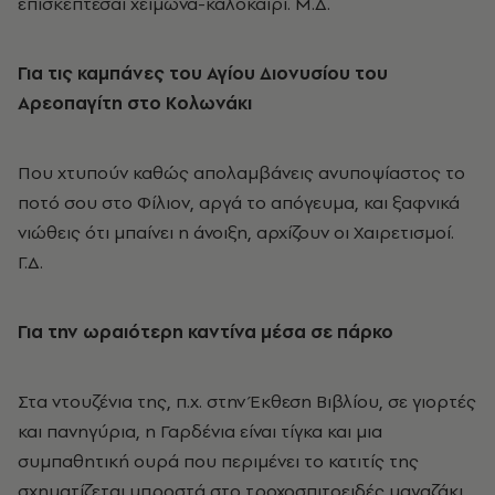
επισκέπτεσαι χειμώνα-καλοκαίρι. Μ.Δ.
Για τις καμπάνες του Αγίου Διονυσίου του
Αρεοπαγίτη στο Κολωνάκι
Που χτυπούν καθώς απολαμβάνεις ανυποψίαστος το
ποτό σου στο Φίλιον, αργά το απόγευμα, και ξαφνικά
νιώθεις ότι μπαίνει η άνοιξη, αρχίζουν οι Χαιρετισμοί.
Γ.Δ.
Για την ωραιότερη καντίνα μέσα σε πάρκο
Στα ντουζένια της, π.χ. στην Έκθεση Βιβλίου, σε γιορτές
και πανηγύρια, η Γαρδένια είναι τίγκα και μια
συμπαθητική ουρά που περιμένει το κατιτίς της
σχηματίζεται μπροστά στο τροχοσπιτοειδές μαγαζάκι.