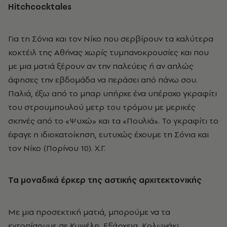
Hitchcocktales
Για τη Σόνια και τον Νίκο που σερβίρουν τα καλύτερα
κοκτέιλ της Αθήνας χωρίς τυμπανοκρουσίες και που
με μια ματιά ξέρουν αν την παλεύεις ή αν απλώς
άφησες την εβδομάδα να περάσει από πάνω σου.
Παλιά, έξω από το μπαρ υπήρχε ένα υπέροχο γκραφίτι
του στρουμπουλού μετρ του τρόμου με μερικές
σκηνές από το «Ψυχώ» και τα «Πουλιά». Το γκραφίτι το
έφαγε η ιδιοκατοίκηση, ευτυχώς έχουμε τη Σόνια και
τον Νίκο (Πορίνου 10). Χ.Γ.
Τα μοναδικά έρκερ της αστικής αρχιτεκτονικής
Με μια προσεκτική ματιά, μπορούμε να τα
εντοπίσουμε σε Κυψέλη, Εξάρχεια, Κολωνάκι,