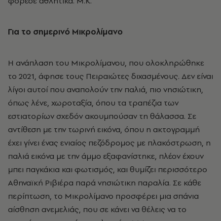
φόρεσε αθλητικά. M.K.
Για το σημερινό Μικρολίμανο
Η ανάπλαση του Μικρολίμανου, που ολοκληρώθηκε
το 2021, άφησε τους Πειραιώτες διχασμένους. Δεν είναι
λίγοι αυτοί που αναπολούν την παλιά, πιο νησιώτικη,
όπως λένε, χωροταξία, όπου τα τραπέζια των
εστιατορίων σχεδόν ακουμπούσαν τη θάλασσα. Σε
αντίθεση με την τωρινή εικόνα, όπου η ακτογραμμή
έχει γίνει ένας ενιαίος πεζόδρομος με πλακόστρωση, η
παλιά εικόνα με την άμμο εξαφανίστηκε, πλέον έχουν
μπει παγκάκια και φωτισμός, και θυμίζει περισσότερο
Αθηναϊκή Ριβιέρα παρά νησιώτικη παραλία. Σε κάθε
περίπτωση, το Μικρολίμανο προσφέρει μια σπάνια
αίσθηση ανεμελιάς, που σε κάνει να θέλεις να το