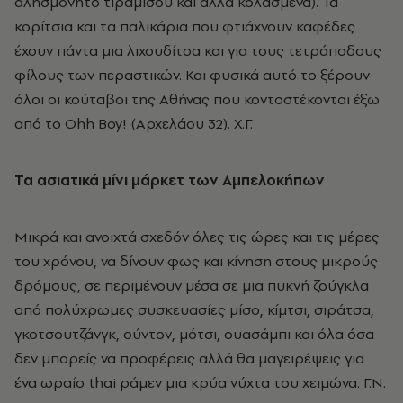
αλησμόνητο τιραμισού και άλλα κολασμένα). Τα
κορίτσια και τα παλικάρια που φτιάχνουν καφέδες
έχουν πάντα μια λιχουδίτσα και για τους τετράποδους
φίλους των περαστικών. Και φυσικά αυτό το ξέρουν
όλοι οι κούταβοι της Αθήνας που κοντοστέκονται έξω
από το Ohh Boy! (Αρχελάου 32). Χ.Γ.
Τα ασιατικά μίνι μάρκετ των Αμπελοκήπων
Μικρά και ανοιχτά σχεδόν όλες τις ώρες και τις μέρες
του χρόνου, να δίνουν φως και κίνηση στους μικρούς
δρόμους, σε περιμένουν μέσα σε μια πυκνή ζούγκλα
από πολύχρωμες συσκευασίες μίσο, κίμτσι, σιράτσα,
γκοτσουτζάνγκ, ούντον, μότσι, ουασάμπι και όλα όσα
δεν μπορείς να προφέρεις αλλά θα μαγειρέψεις για
ένα ωραίο thai ράμεν μια κρύα νύχτα του χειμώνα. Γ.Ν.