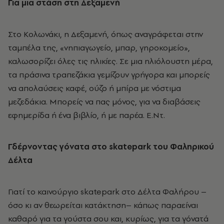
Για μια στάση στη Δεξαμενή
Στο Κολωνάκι, η Δεξαμενή, όπως αναγράφεται στην
ταμπέλα της, «νηπιαγωγείο, μπαρ, γηροκομείο»,
καλωσορίζει όλες τις ηλικίες. Σε μια ηλιόλουστη μέρα,
τα πράσινα τραπεζάκια γεμίζουν γρήγορα και μπορείς
να απολαύσεις καφέ, ούζο ή μπίρα με νόστιμα
μεζεδάκια. Μπορείς να πας μόνος, για να διαβάσεις
εφημερίδα ή ένα βιβλίο, ή με παρέα. Ε.Ντ.
Γδέρνοντας γόνατα στo
skatepark
του Φαληρικού
Δέλτα
Γιατί το καινούργιο skatepark στο Δέλτα Φαλήρου –
όσο κι αν θεωρείται κατάκτηση– κάπως παραείναι
καθαρό για τα γούστα σου και, κυρίως, για τα γόνατά