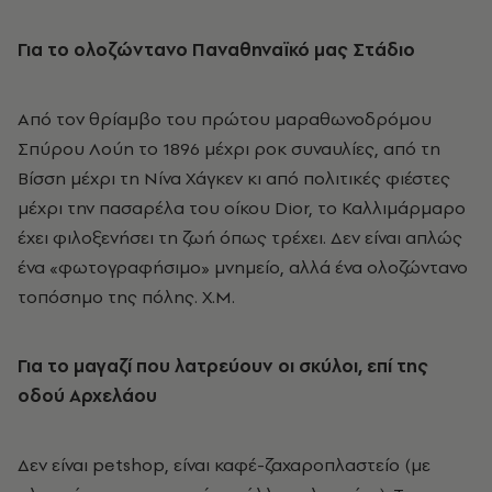
Για το ολοζώντανο Παναθηναϊκό μας Στάδιο
Από τον θρίαμβο του πρώτου μαραθωνοδρόμου
Σπύρου Λούη το 1896 μέχρι ροκ συναυλίες, από τη
Βίσση μέχρι τη Νίνα Χάγκεν κι από πολιτικές φιέστες
μέχρι την πασαρέλα του οίκου Dior, το Καλλιμάρμαρο
έχει φιλοξενήσει τη ζωή όπως τρέχει. Δεν είναι απλώς
ένα «φωτογραφήσιμο» μνημείο, αλλά ένα ολοζώντανο
τοπόσημο της πόλης. Χ.Μ.
Για το μαγαζί που λατρεύουν οι σκύλοι, επί της
οδού Αρχελάου
Δεν είναι petshop, είναι καφέ-ζαχαροπλαστείο (με