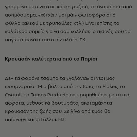
γραμμένο με σινική σε κόκκο ρυζιού, το όνομά σου από
ασημόσυρμα, «χέι χέι / μάι μάι» φωτοφόρα από
φύλλο χαλκού με τρυπούλες κτλ.) Eίναι επίσης το
καλύτερο σημείο για να σου κολλήσει ο πισινός σου το
παγωτό χωνάκι του στην πλάτη. Γ.K.
Κρουασάν καλύτερα κι από το Παρίσι
Δεν τα φοράνε τσάμπα τα «γαλόνια» οι νέοι μας
φουρναραίοι. Μια βόλτα από την Kora, το Flakes, το
Overoll, το Temps Perdu θα σε προμηθεύσει με τα πιο
αφράτα, μεθυστικά βουτυράτα, ακαταμάχητα
κρουασάν της ζωής σου. Σε λίγο από εμάς θα
παίρνουν και οι Γάλλοι. Ν.Γ.