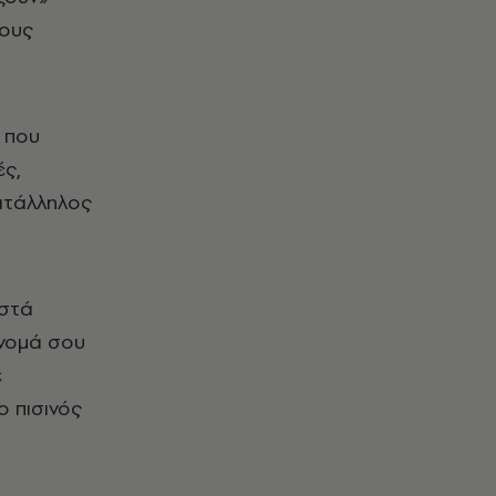
τους
ή που
ές,
κατάλληλος
ωστά
όνομά σου
ε
ο πισινός