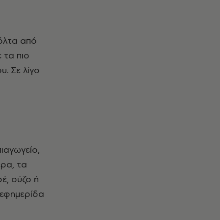
βόλτα από
 τα πιο
. Σε λίγο
ιαγωγείο,
έρα, τα
έ, ούζο ή
ς εφημερίδα