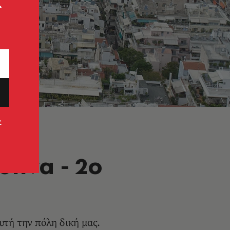
ς
ν
θήνα - 2ο
υτή την πόλη δική μας.