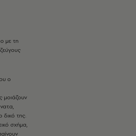
ο με τη
 ζεύγους
ου ο
ς μοιάζουν
όνατα,
 δικό της.
τικό σχήμα,
παίνουν