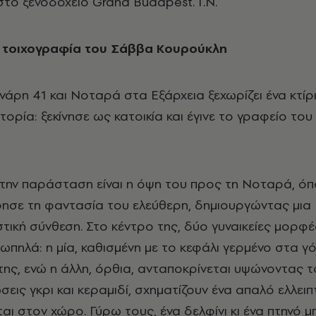
στο ξενοδοχείο Grand Budapest. Γ.Ν.
κή τοιχογραφία του Σάββα Κουρούκλη
νάρη 41 και Νοταρά στα Εξάρχεια ξεχωρίζει ένα κτίρι
στορία: ξεκίνησε ως κατοικία και έγινε το γραφείο του
 την παράσταση είναι η όψη του προς τη Νοταρά, όπ
ησε τη φαντασία του ελεύθερη, δημιουργώντας μια
τική σύνθεση. Στο κέντρο της, δύο γυναικείες μορφέ
ωπηλά: η μία, καθισμένη με το κεφάλι γερμένο στα γ
της, ενώ η άλλη, όρθια, ανταποκρίνεται υψώνοντας το
εις γκρι και κεραμιδί, σχηματίζουν ένα απαλό ελλειπ
αι στον χώρο. Γύρω τους, ένα δελφίνι κι ένα πτηνό μ