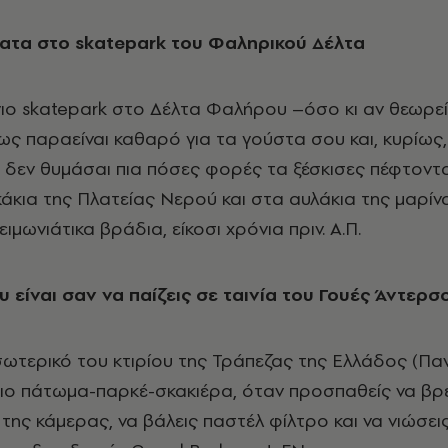
ατα στo
skatepark
του Φαληρικού Δέλτα
ργιο skatepark στο Δέλτα Φαλήρου –όσο κι αν θεωρεί
ς παραείναι καθαρό για τα γούστα σου και, κυρίως,
 δεν θυμάσαι πια πόσες φορές τα ξέσκισες πέφτοντ
κια της Πλατείας Νερού και στα αυλάκια της μαρίν
χειμωνιάτικα βράδια, είκοσι χρόνια πριν. Α.Π.
υ είναι σαν να παίζεις σε ταινία του Γουές Άντερσ
σωτερικό του κτιρίου της Τράπεζας της Ελλάδος (Πα
τιο πάτωμα-παρκέ-σκακιέρα, όταν προσπαθείς να βρε
της κάμερας, να βάλεις παστέλ φίλτρο και να νιώσεις