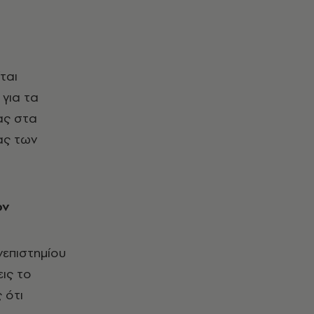
ται
 για τα
ας στα
ας των
ον
νεπιστημίου
ις το
 ότι