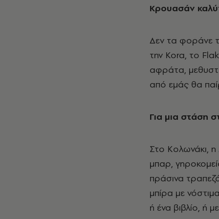
Κρουασάν καλύτ
Δεν τα φοράνε τ
την Kora, το Fla
αφράτα, μεθυστι
από εμάς θα παίρν
Για μια στάση 
Στο Κολωνάκι, η
μπαρ, γηροκομείο
πράσινα τραπεζά
μπίρα με νόστιμ
ή ένα βιβλίο, ή μ