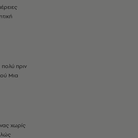
μέρειες
ητική
 πολύ πριν
κού Mια
ήνας χωρίς
πλώς