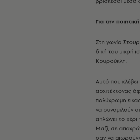
βρίσκεσαι μέσα 
Για την ποιητι
Στη γωνία Στουρ
δική του μικρή ι
Κουρούκλη.
Αυτό που κλέβει
αρχιτέκτονας άφ
πολύχρωμη εικασ
να συνομιλούν σι
απλώνει το χέρι 
Μαζί, σε αποχρώσ
σαν να αιωρούντ