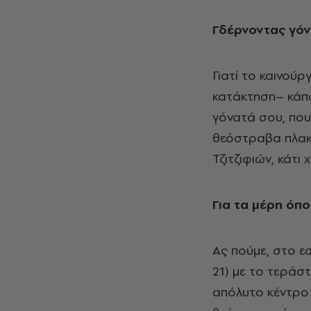
Γδέρνοντας γόν
Γιατί το καινού
κατάκτηση– κάπω
γόνατά σου, που
θεόστραβα πλακά
Τζιτζιφιών, κάτι 
Για τα μέρη όπο
Ας πούμε, στο ε
21) με το τεράσ
απόλυτο κέντρο 