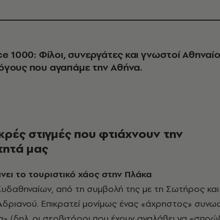
ce 1000: Φίλοι, συνεργάτες και γνωστοί Αθηναίο
γους που αγαπάμε την Αθήνα.
ικρές στιγμές που φτιάχνουν την
τητά μας
κάνει το τουριστικό χάος στην Πλάκα
Aδριανού. Eπικρατεί μονίμως ένας «άχρηστος» συνω
» (δηλ. οι σερβιτόροι που έχουν αναλάβει να «σπρώ