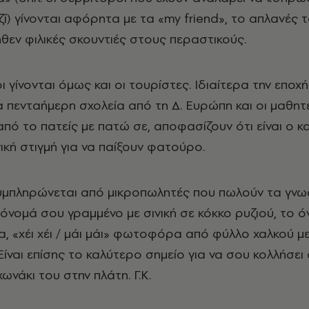
ί) γίνονται αφόρητα με τα «my friend», το απλανές 
ήθεν φιλικές σκουντιές στους περαστικούς.
 γίνονται όμως και οι τουρίστες. Iδιαίτερα την εποχ
 πενταήμερη σχολεία από τη Δ. Eυρώπη και οι μαθητ
πό το πατείς με πατώ σε, αποφασίζουν ότι είναι ο 
ική στιγμή για να παίξουν φατούρο.
υμπληρώνεται από μικροπωλητές που πωλούν τα γν
 όνομά σου γραμμένο με σινική σε κόκκο ρυζιού, το 
 «χέι χέι / μάι μάι» φωτοφόρα από φύλλο χαλκού μ
Eίναι επίσης το καλύτερο σημείο για να σου κολλήσει 
νάκι του στην πλάτη. Γ.K.