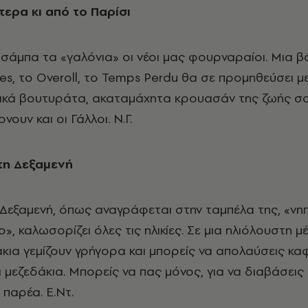
ερα κι από το Παρίσι
σάμπα τα «γαλόνια» οι νέοι μας φουρναραίοι. Μια 
kes, το Overoll, το Temps Perdu θα σε προμηθεύσει με
κά βουτυράτα, ακαταμάχητα κρουασάν της ζωής σου
ουν και οι Γάλλοι. Ν.Γ.
στη Δεξαμενή
 Δεξαμενή, όπως αναγράφεται στην ταμπέλα της, «νηπ
», καλωσορίζει όλες τις ηλικίες. Σε μια ηλιόλουστη μ
κια γεμίζουν γρήγορα και μπορείς να απολαύσεις καφ
α μεζεδάκια. Μπορείς να πας μόνος, για να διαβάσει
ε παρέα. Ε.Ντ.