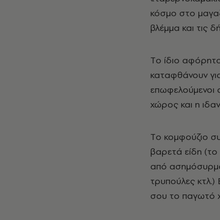
κόσμο στο μαγαζ
βλέμμα και τις δ
Tο ίδιο αφόρητοι
καταφθάνουν για
επωφελούμενοι α
χώρος και η ιδαν
Tο κομφούζιο σ
βαρετά είδη (το
από ασημόσυρμα,
τρυπούλες κτλ.) 
σου το παγωτό χω