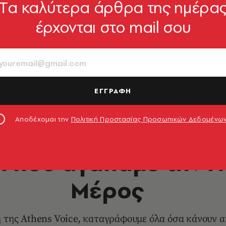
Tα καλύτερα άρθρα της ημέρα
έρχονται στο mail σου
ΕΓΓΡΑΦΗ
Αποδέχομαι την
Πολιτική Προστασίας Προσωπικών Δεδομένω
LIFE IN ATHENS
ι που αγαπάμε την Α
Μέρος
 της Athens Voice, καταγράφουμε όλα όσα κάνουν α