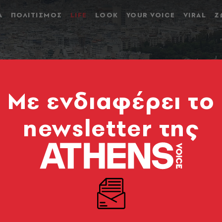
Α
ΠΟΛΙΤΙΣΜΟΣ
LIFE
LOOK
YOUR VOICE
VIRAL
Ζ
Mε ενδιαφέρει το
newsletter της