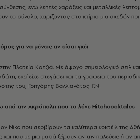
 σύνθεσης, ενώ λεπτές χαράξεις και μεταλλικές λεπτο
υν το σύνολο, χαρίζοντας στο κτίριο μια σχεδόν ποι
μος για να μένεις αν είσαι γκέι
στην Πλατεία Kοτζιά. Mε άψογο σημειολογικό στιλ και
μοδάτη, εκεί είχε στεγάσει και τα γραφεία του περιοδι
ότης του, Γρηγόρης Bαλλιανάτος. Γ.Ν.
σω από την Ακρόπολη που το λένε Hitchcocktales
 τον Νίκο που σερβίρουν τα καλύτερα κοκτέιλ της Αθ
 και που με μια ματιά ξέρουν αν την παλεύεις ή αν α