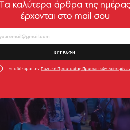
Tα καλύτερα άρθρα της ημέρα
έρχονται στο mail σου
ΕΓΓΡΑΦΗ
Αποδέχομαι την
Πολιτική Προστασίας Προσωπικών Δεδομένω