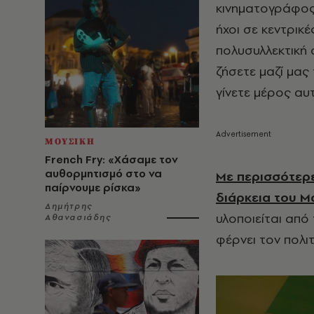
κινηματογράφος,
ήχοι σε κεντρικ
πολυσυλλεκτική 
ζήσετε μαζί μας
γίνετε μέρος αυτ
ΜΟΥΣΙΚΗ
French Fry: «Χάσαμε τον
αυθορμητισμό στο να
Με περισσότερε
παίρνουμε ρίσκα»
διάρκεια του Μ
Δημήτρης
υλοποιείται από 
Αθανασιάδης
φέρνει τον πολι