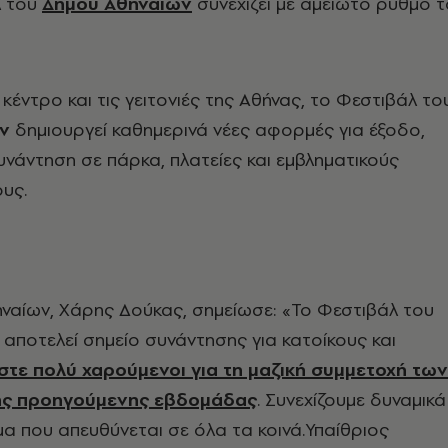
λ του
Δήμου Αθηναίων
συνεχίζει με αμείωτο ρυθμό τ
κέντρο και τις γειτονιές της Αθήνας, το Φεστιβάλ το
ν
δημιουργεί καθημερινά νέες αφορμές για έξοδο,
υνάντηση σε πάρκα, πλατείες και εμβληματικούς
υς.
ναίων, Χάρης Δούκας, σημείωσε: «Το Φεστιβάλ του
αποτελεί σημείο συνάντησης για κατοίκους και
στε πολύ χαρούμενοι για τη μαζική συμμετοχή των
ς προηγούμενης εβδομάδας
. Συνεχίζουμε δυναμικά
α που απευθύνεται σε όλα τα κοινά.Υπαίθριος