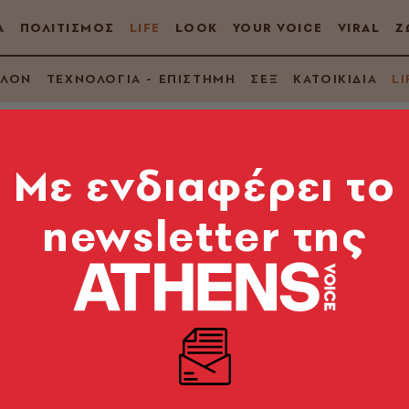
Α
ΠΟΛΙΤΙΣΜΟΣ
LIFE
LOOK
YOUR VOICE
VIRAL
Ζ
ΛΛΟΝ
ΤΕΧΝΟΛΟΓΙΑ - ΕΠΙΣΤΗΜΗ
ΣΕΞ
ΚΑΤΟΙΚΙΔΙΑ
LI
Mε ενδιαφέρει το
newsletter της
Αθηναίων: Οι δωρεά
η την πόλη από 14 έ
 οικογενειακές δράσεις και πολιτιστικές συναντήσει