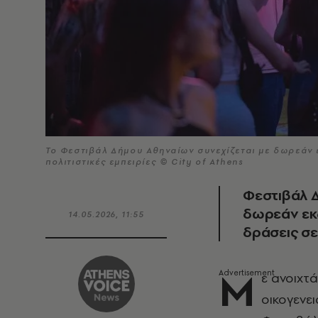
Το Φεστιβάλ Δήμου Αθηναίων συνεχίζεται με δωρεάν ε
πολιτιστικές εμπειρίες © City of Athens
Φεστιβάλ Δ
δωρεάν εκδ
14.05.2026, 11:55
δράσεις σε
Μ
ε ανοιχτά
οικογενει