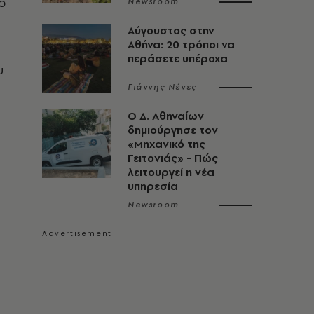
ο
Newsroom
Αύγουστος στην
Αθήνα: 20 τρόποι να
περάσετε υπέροχα
υ
Γιάννης Νένες
Ο Δ. Αθηναίων
δημιούργησε τον
«Μηχανικό της
Γειτονιάς» - Πώς
λειτουργεί η νέα
υπηρεσία
Newsroom