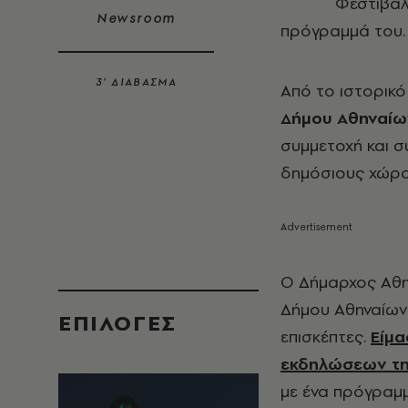
Φεστιβά
Newsroom
πρόγραμμά του.
3’ ΔΙΑΒΑΣΜΑ
Από το ιστορικό 
Δήμου Αθηναίω
συμμετοχή και σ
δημόσιους χώρο
Ο Δήμαρχος Αθη
Δήμου Αθηναίων 
EΠΙΛΟΓΈΣ
επισκέπτες.
Είμα
εκδηλώσεων τη
με ένα πρόγραμμ