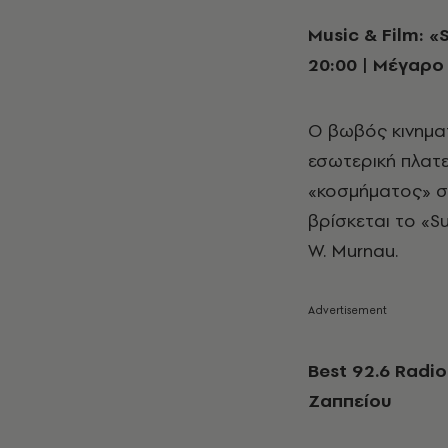
Music & Film: «
20:00 | Μέγαρο
Ο βωβός κινημα
εσωτερική πλατε
«κοσμήματος» στ
βρίσκεται το «Su
W. Murnau.
Best 92.6 Radio 
Ζαππείου