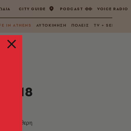
ΩΔΙΑ
CITY GUIDE
PODCAST
VOICE RADIO
FE IN ATHENS
ΑΥΤΟΚΙΝΗΣΗ
ΠΟΛΕΙΣ
TV + SERIES
ν
ως 18
ς με ελεύθερη