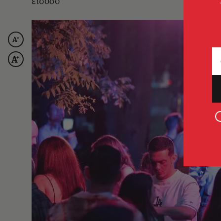
είσοδο