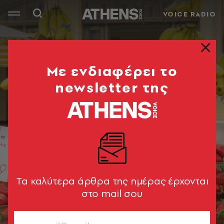
VOICE RADIO
Mε ενδιαφέρει το
newsletter της
Tα καλύτερα άρθρα της ημέρας έρχονται
στο mail σου