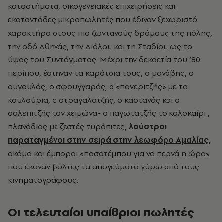
καταστήματα, οικογενειακές επιχειρήσεις και
εκατοντάδες μικροπωλητές που έδιναν ξεχωριστό
χαρακτήρα στους πιο ζωντανούς δρόμους της πόλης,
την οδό Αθηνάς, την Αιόλου και τη Σταδίου ως το
ύψος του Συντάγματος. Μέχρι την δεκαετία του ‘80
περίπου, έστηναν τα καρότσια τους, ο μανάβης, ο
αυγουλάς, ο σφουγγαράς, ο «πανεριτζής» με τα
κουλούρια, ο στραγαλατζής, ο καστανάς και ο
σαλεπιτζής τον χειμώνα- ο παγωτατζής το καλοκαίρι ,
πλανόδιος με ζεστές τυρόπιτες,
λούστροι
παραταγμένοι στην σειρά στην λεωφόρο Αμαλίας,
ακόμα και έμποροι «πασατέμπου για να περνά η ώρα»
που έκαναν βόλτες τα απογεύματα γύρω από τους
κινηματογράφους.
Oι τελευταίοι υπαίθριοι πωλητές