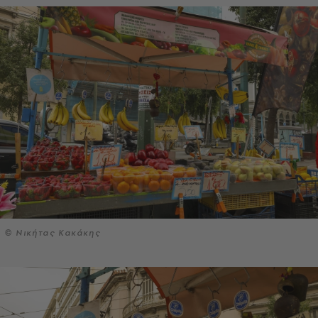
© Νικήτας Κακάκης