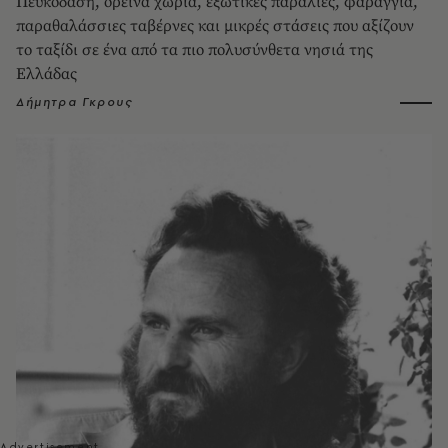
Πευκοδάση, ορεινά χωριά, εξωτικές παραλίες, φαράγγια,
παραθαλάσσιες ταβέρνες και μικρές στάσεις που αξίζουν
το ταξίδι σε ένα από τα πιο πολυσύνθετα νησιά της
Ελλάδας
Δήμητρα Γκρους