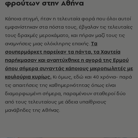
φρούτων στην Αθήνα
Κάποια στιγμή, ήταν η τελευταία φορά που όλοι αυτοί
εμφανίστηκαν στα πόστα τους, έβγαλαν τις τελευταίες
τους δραχμές μεροκάματο, και πήραν μαζί τους τις
αναμνήσεις μιας ολόκληρης εποχής.
Τα
σουπερμάρκετ παρείχαν τα πάντα, τα Χαυτεία
παρήκμασαν και αναπτύχθηκε η αγορά της Ερμού
όπου σήμερα συναντάς κάποιους μικροπωλητές με
κουλούρια κυρίως.
Κι όμως, εδώ και 40 χρόνια- παρά
τις απαιτήσεις της καθημερινότητας όπως είναι
διαμορφωμένη σήμερα, παραμένουν σταθεροί δύο
από τους τελευταίους με άδεια υπαίθριους
μανάβηδες της Αθήνας.