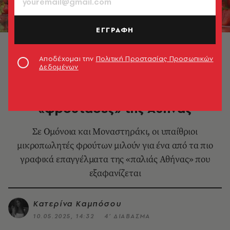
ΕΓΓΡΑΦΗ
© Νικήτας Κακάκης
Αποδέχομαι την
Πολιτική Προστασίας Προσωπικών
Δεδομένων
LIFE IN ATHENS
Οι τελευταίοι υπαίθριοι
«φρουτάδες» της Αθήνας
Σε Ομόνοια και Μοναστηράκι, οι υπαίθριοι
μικροπωλητές φρούτων μιλούν για ένα από τα πιο
γραφικά επαγγέλματα της «παλιάς Αθήνας» που
εξαφανίζεται
Κατερίνα Καμπόσου
10.05.2025, 14:32
4’ ΔΙΑΒΑΣΜΑ