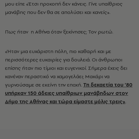
μου είπε «Έτσι προκοπή δεν κάνεις. Γίνε υπαίθριος
μανάβης που δεν θα σε απολύσει και κανείς».
Πως ήταν η Αθήνα όταν ξεκίνησες; Toν ρωτώ.
«Ήταν μια ευχάριστη πόλη, πιο καθαρή και με
περισσότερες ευκαιρίες για δουλειά. Οι άνθρωποι
επίσης ήταν πιο τίμιοι και ευγενικοί. Σήμερα έχεις δει
κανέναν περαστικό να χαμογελάει; Μακάρι να
γυρνούσαμε σε εκείνη την εποχή.
Τη δεκαετία του ’80
υπήρχαν 150 άδειες υπαίθριων μανάβηδων στον
Δήμο της Αθήνας και τώρα είμαστε μόλις τρεις»
.