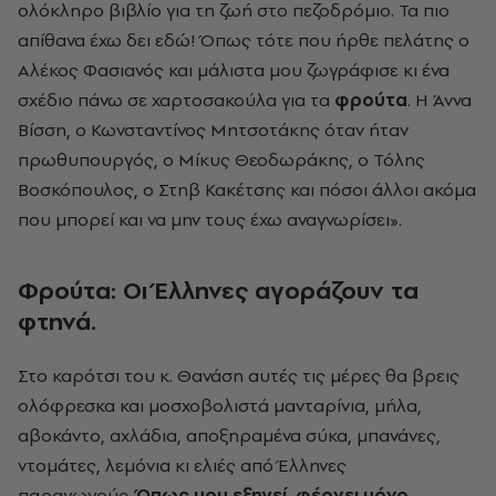
ολόκληρο βιβλίο για τη ζωή στο πεζοδρόμιο. Τα πιο
απίθανα έχω δει εδώ! Όπως τότε που ήρθε πελάτης ο
Αλέκος Φασιανός και μάλιστα μου ζωγράφισε κι ένα
σχέδιο πάνω σε χαρτοσακούλα για τα
φρούτα
. Η Άννα
Βίσση, ο Κωνσταντίνος Μητσοτάκης όταν ήταν
πρωθυπουργός, ο Μίκυς Θεοδωράκης, ο Τόλης
Βοσκόπουλος, ο Στηβ Κακέτσης και πόσοι άλλοι ακόμα
που μπορεί και να μην τους έχω αναγνωρίσει».
Φρούτα: Οι Έλληνες αγοράζουν τα
φτηνά.
Στο καρότσι του κ. Θανάση αυτές τις μέρες θα βρεις
ολόφρεσκα και μοσχοβολιστά μανταρίνια, μήλα,
αβοκάντο, αχλάδια, αποξηραμένα σύκα, μπανάνες,
ντομάτες, λεμόνια κι ελιές από Έλληνες
παραγωγούς.
Όπως μου εξηγεί, φέρνει μόνο