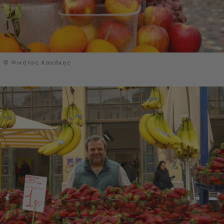
© Νικήτας Κακάκης