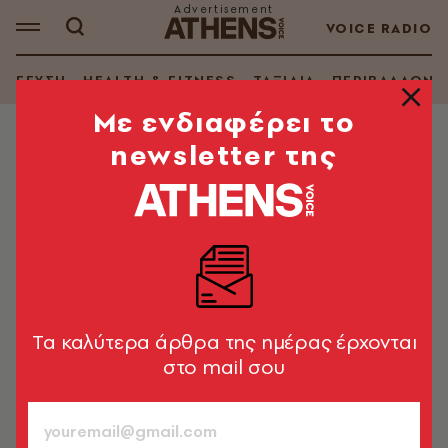
VOICE RADIO
ΓΕΥΣΗ
HEALTH & FITNESS
ΤΑΞΙΔΙΑ
ΠΕΡΙΒΑΛΛΟΝ
Mε ενδιαφέρει το
newsletter της
LIFE IN ATHENS
Οι πλανόδιοι μικροπωλητές της
οδού Ερμού
Η αγαπημένη μας στάση στον δρόμο. Στήνουν την
πραμάτεια στους πάγκους τους και περιμένουν για να
μας «στρώσουν» το άδειο στομάχι
Tα καλύτερα άρθρα της ημέρας έρχονται
στο mail σου
Κατερίνα Καμπόσου
771
ΤΕΥΧΟΣ
10.02.2021, 14:20
4’ ΔΙΑΒΑΣΜΑ