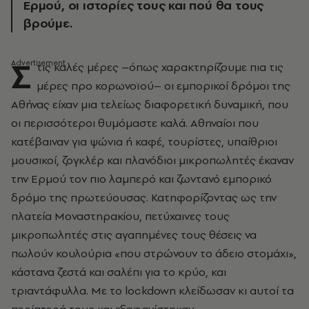
Ερμού, οι ιστορίες τους και πού θα τους
βρούμε.
Σ
τις καλές μέρες –όπως χαρακτηρίζουμε πια τις
μέρες προ κορωνοϊού– οι εμπορικοί δρόμοι της
Αθήνας είχαν μια τελείως διαφορετική δυναμική, που
οι περισσότεροι θυμόμαστε καλά. Αθηναίοι που
κατέβαιναν για ψώνια ή καφέ, τουρίστες, υπαίθριοι
μουσικοί, ζογκλέρ και πλανόδιοι μικροπωλητές έκαναν
την Ερμού τον πιο λαμπερό και ζωντανό εμπορικό
δρόμο της πρωτεύουσας. Κατηφορίζοντας ως την
πλατεία Μοναστηρακίου, πετύχαινες τους
μικροπωλητές στις αγαπημένες τους θέσεις να
πωλούν κουλούρια «που στρώνουν το άδειο στομάχι»,
κάστανα ζεστά και σαλέπι για το κρύο, και
τριαντάφυλλα. Με το lockdown κλείδωσαν κι αυτοί τα