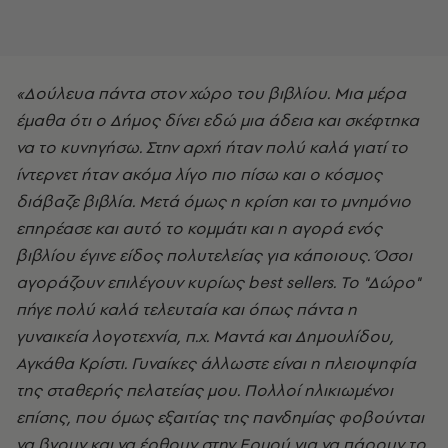
«Δούλευα πάντα στον χώρο του βιβλίου. Μια μέρα
έμαθα ότι ο Δήμος δίνει εδώ μια άδεια και σκέφτηκα
να το κυνηγήσω. Στην αρχή ήταν πολύ καλά γιατί το
ίντερνετ ήταν ακόμα λίγο πιο πίσω και ο κόσμος
διάβαζε βιβλία. Μετά όμως η κρίση και το μνημόνιο
επηρέασε και αυτό το κομμάτι και η αγορά ενός
βιβλίου έγινε είδος πολυτελείας για κάποιους. Όσοι
αγοράζουν επιλέγουν κυρίως best sellers. Το "Δώρο"
πήγε πολύ καλά τελευταία και όπως πάντα η
γυναικεία λογοτεχνία, π.χ. Μαντά και Δημουλίδου,
Αγκάθα Κρίστι. Γυναίκες άλλωστε είναι η πλειοψηφία
της σταθερής πελατείας μου. Πολλοί ηλικιωμένοι
επίσης, που όμως εξαιτίας της πανδημίας φοβούνται
να βγουν και να έρθουν στην Ερμού για να πάρουν το