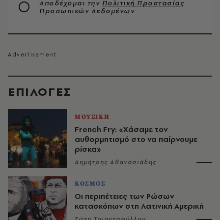
Αποδέχομαι την
Πολιτική Προστασίας
Προσωπικών Δεδομένων
EΠΙΛΟΓΈΣ
ΜΟΥΣΙΚΗ
French Fry: «Χάσαμε τον
αυθορμητισμό στο να παίρνουμε
ρίσκα»
Δημήτρης Αθανασιάδης
ΚΟΣΜΟΣ
Οι περιπέτειες των Ρώσων
κατασκόπων στη Λατινική Αμερική
Σώτη Τριανταφύλλου