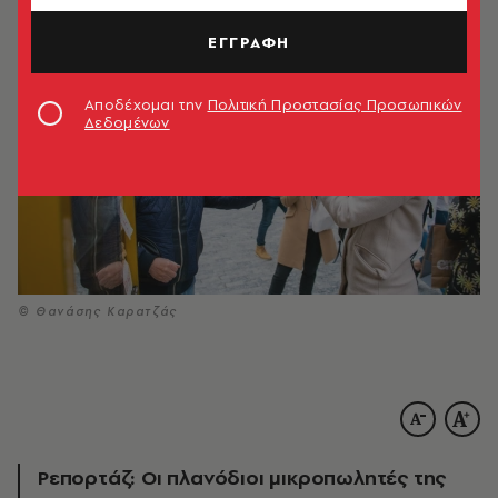
ΕΓΓΡΑΦΗ
Αποδέχομαι την
Πολιτική Προστασίας Προσωπικών
Δεδομένων
© Θανάσης Καρατζάς
Ρεπορτάζ: Οι πλανόδιοι μικροπωλητές της