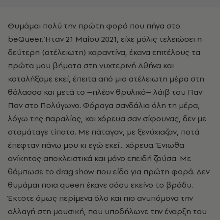
Θυμάμαι πολύ την πρώτη φορά που πήγα στο
beQueer
. Ήταν 21 Μαΐου 2021, είχε μόλις τελειώσει η
δεύτερη (ατέλειωτη) καραντίνα, έκανα επιτέλους τα
πρώτα μου βήματα στη νυχτερινή Αθήνα και
καταλήξαμε εκεί, έπειτα από μια ατέλειωτη μέρα στη
θάλασσα και μετά το –πλέον θρυλικό– λάιβ του Παν
Παν στο Πολύγωνο. Φόραγα σανδάλια όλη τη μέρα,
λόγω της παραλίας, και χόρευα σαν σίφουνας, δεν με
σταμάταγε τίποτα. Με πάταγαν, με ξενύχιαζαν, ποτά
έπεφταν πάνω μου κι εγώ εκεί... χόρευα. Ένιωθα
ανίκητος αποκλειστικά και μόνο επειδή ζούσα. Με
θάμπωσε το
drag
show
που είδα για πρώτη φορά. Δεν
θυμάμαι ποια
queen
έκανε σόου εκείνο το βράδυ.
Έκτοτε όμως περίμενα όλο και πιο ανυπόμονα την
αλλαγή στη μουσική, που υποδήλωνε την έναρξη του