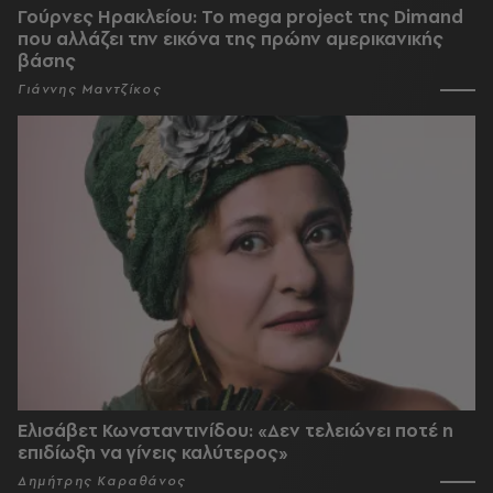
Γούρνες Ηρακλείου: To mega project της Dimand
που αλλάζει την εικόνα της πρώην αμερικανικής
βάσης
Γιάννης Μαντζίκος
Ελισάβετ Κωνσταντινίδου: «Δεν τελειώνει ποτέ η
επιδίωξη να γίνεις καλύτερος»
Δημήτρης Καραθάνος