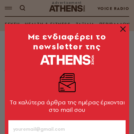
VOICE RADIO
ΓΕΥΣΗ
HEALTH & FITNESS
ΤΑΞΙΔΙΑ
ΠΕΡΙΒΑΛΛΟΝ
Mε ενδιαφέρει το
newsletter της
LIFE IN ATHENS
Ελεγεία στο drag
Όταν μια queen ανεβαίνει στη σκηνή, δεν τη βλέπεις
μόνο να χορεύει ή να τραγουδάει, τη βλέπεις να
καταρρίπτει τους κανόνες της κοινωνίας, να
ανατρέπει ό,τι ξέρεις για την ταυτότητα
Tα καλύτερα άρθρα της ημέρας έρχονται
Γιάννης Χ. Παπαδόπουλος
στο mail σου
948
ΤΕΥΧΟΣ
26.02.2025, 13:43
1’ ΔΙΑΒΑΣΜΑ