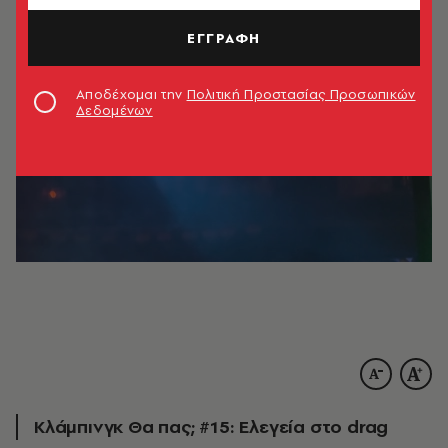
ΕΓΓΡΑΦΗ
Αποδέχομαι την
Πολιτική Προστασίας Προσωπικών
Δεδομένων
Κλάμπινγκ Θα πας; #15: Ελεγεία στο drag