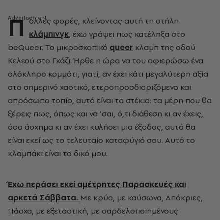
Π
ολλές φορές, κλείνοντας αυτή τη στήλη
κλάμπινγκ
, έχω γράψει πως κατέληξα στο
beQueer
. Το μικροσκοπικό
queer
κλαμπ της οδού
Κελεού στο Γκάζι. Ήρθε η ώρα να του αφιερώσω ένα
ολόκληρο κομμάτι, γιατί, αν έχει κάτι μεγαλύτερη αξία
στο σημερινό χαοτικό, ετεροπροσδιοριζόμενο και
απρόσωπο τοπίο, αυτό είναι τα στέκια: τα μέρη που θα
ξέρεις πως, όπως και να ’σαι, ό,τι διάθεση κι αν έχεις,
όσο άσχημα κι αν έχει κυλήσει μια έξοδος, αυτά θα
είναι εκεί ως το τελευταίο καταφύγιό σου. Αυτό το
κλαμπάκι είναι το δικό μου.
Έχω περάσει εκεί αμέτρητες Παρασκευές και
αρκετά Σάββατα.
Με κρύο, με καύσωνα, Απόκριες,
Πάσχα, με εξεταστική, με σαρδελοποιημένους