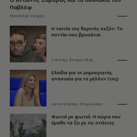
Παβλόφ
Παντελής Καψής
Η ταινία της θερινής σεζόν: Το
ποντίκι που βρυχάται
Γιάννης Στεφανίδης
Ελπίδα για τη Δημοκρατία,
ανησυχία για το μέλλον (της)
Αριστοτέλης Σταμούλας
Φωτιά με φωτιά: Η χώρα που
έμαθε να ζει με τις στάχτες