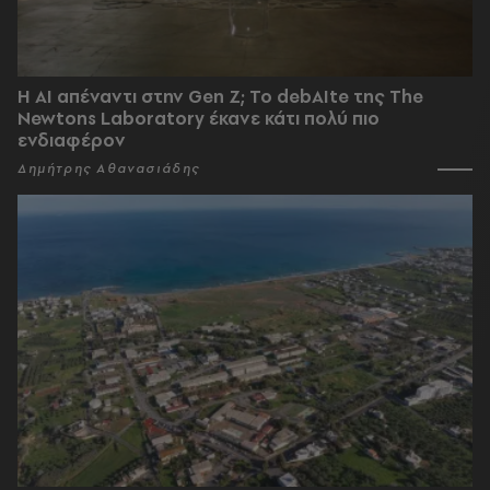
Η AI απέναντι στην Gen Z; Το debAIte της The
Newtons Laboratory έκανε κάτι πολύ πιο
ενδιαφέρον
Δημήτρης Αθανασιάδης