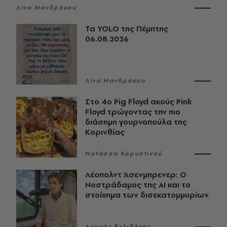
Λίνα Μανδράκου
Τα YOLO της Πέμπτης
06.08.2026
Λίνα Μανδράκου
Στο 4ο Pig Floyd ακούς Pink
Floyd τρώγοντας την πιο
διάσημη γουρνοπούλα της
Κορινθίας
Νατάσσα Καρυστινού
Λέοπολντ Άσενμπρενερ: Ο
Νοστράδαμος της AI και το
στοίχημα των δισεκατομμυρίων
Λουκάς Βελιδάκης