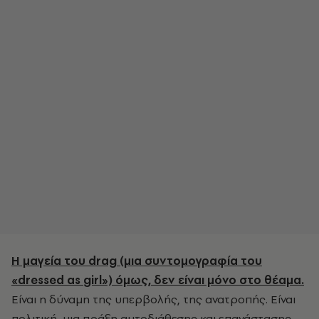
Η μαγεία του
drag
(μια συντομογραφία του
«
dressed
as
girl
») όμως, δεν είναι μόνο στο θέαμα.
Είναι η δύναμη της υπερβολής, της ανατροπής. Είναι
πολιτική, μια πράξη αυτοδιάθεσης και επανάστασης.