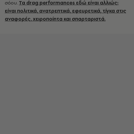
σόου.
Τα
drag
performances
εδώ είναι αλλιώς:
είναι πολιτικά, ανατρεπτικά, εφευρετικά, τίγκα στις
αναφορές, χειροποίητα και σπαρταριστά.