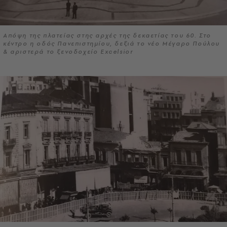
Απόψη της πλατείας στης αρχές της δεκαετίας του 60. Στο
κέντρο η οδός Πανεπιστημίου, δεξιά το νέο Μέγαρο Πούλου
& αριστερά το ξενοδοχείο Excelsior