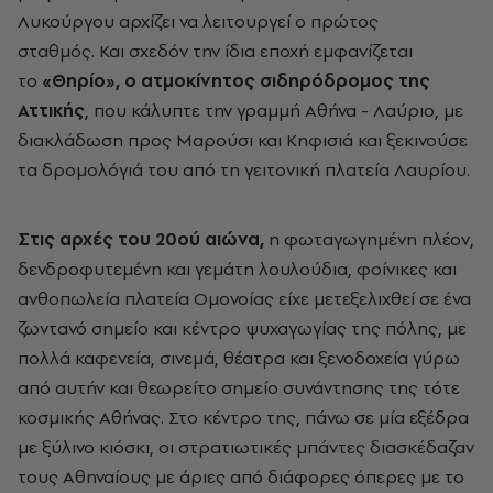
Λυκούργου αρχίζει να λειτουργεί ο πρώτος
σταθμός. Και σχεδόν την ίδια εποχή εμφανίζεται
το
«Θηρίο», ο ατμοκίνητος σιδηρόδρομος της
Αττικής
, που κάλυπτε την γραμμή Αθήνα - Λαύριο, με
διακλάδωση προς Μαρούσι και Κηφισιά και ξεκινούσε
τα δρομολόγιά του από τη γειτονική πλατεία Λαυρίου.
Στις αρχές του 20ού αιώνα,
η φωταγωγημένη πλέον,
δενδροφυτεμένη και γεμάτη λουλούδια, φοίνικες και
ανθοπωλεία πλατεία Ομονοίας είχε μετεξελιχθεί σε ένα
ζωντανό σημείο και κέντρο ψυχαγωγίας της πόλης, με
πολλά καφενεία, σινεμά, θέατρα και ξενοδοχεία γύρω
από αυτήν και θεωρείτο σημείο συνάντησης της τότε
κοσμικής Αθήνας. Στο κέντρο της, πάνω σε μία εξέδρα
με ξύλινο κιόσκι, οι στρατιωτικές μπάντες διασκέδαζαν
τους Αθηναίους με άριες από διάφορες όπερες με το