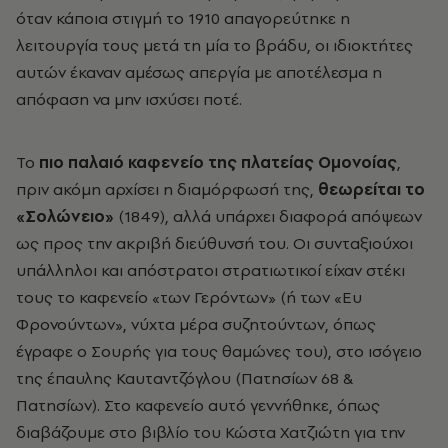
όταν κάποια στιγμή το 1910 απαγορεύτηκε η
λειτουργία τους μετά τη μία το βράδυ, οι ιδιοκτήτες
αυτών έκαναν αμέσως απεργία με αποτέλεσμα η
απόφαση να μην ισχύσει ποτέ.
Το
πιο παλαιό καφενείο της πλατείας Ομονοίας
,
πριν ακόμη αρχίσει η διαμόρφωσή της,
θεωρείται το
«Σολώνειο»
(1849), αλλά υπάρχει διαφορά απόψεων
ως προς την ακριβή διεύθυνσή του. Οι συνταξιούχοι
υπάλληλοι και απόστρατοι στρατιωτικοί είχαν στέκι
τους το καφενείο «των Γερόντων» (ή των «Ευ
Φρονούντων», νύχτα μέρα συζητούντων, όπως
έγραφε ο Σουρής για τους θαμώνες του), στο ισόγειο
της έπαυλης Καυταντζόγλου (Πατησίων 68 &
Πατησίων). Στο καφενείο αυτό γεννήθηκε, όπως
διαβάζουμε στο βιβλίο του Κώστα Χατζιώτη για την