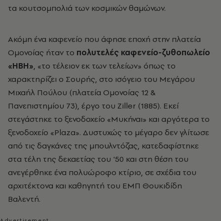
τα κουτσομπολιά των κοσμικών θαμώνων.
Ακόμη ένα καφενείο που άφησε εποχή στην πλατεία
Ομονοίας ήταν το
πολυτελές καφενείο-ζυθοπωλείο
«ΗΒΗ»
, «το τέλειον εκ των τελείων» όπως το
χαρακτηρίζει ο Σουρής, στο ισόγειο του Μεγάρου
Μιχαήλ Πούλου (πλατεία Ομονοίας 12 &
Πανεπιστημίου 73), έργο του Ziller (1885). Eκεί
στεγάστηκε το ξενοδοχείο «Μυκήναι» και αργότερα το
ξενοδοχείο «Plaza». Δυστυχώς το μέγαρο δεν γλίτωσε
από τις δαγκάνες της μπουλντόζας, κατεδαφίστηκε
στα τέλη της δεκαετίας του '50 και στη θέση του
ανεγέρθηκε ένα πολυώροφο κτίριο, σε σχέδια του
αρχιτέκτονα και καθηγητή του ΕΜΠ Θουκιδίδη
Βαλεντή.