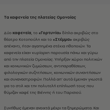
Τα
καφενεία της πλατείας Ομονοίας
Δύο
καφενεία
, το
«Γορτυνία»
δίπλα ακριβώς στο
θέατρο Κοτοπούλη και το
«Στέμμα»
ακριβώς
απέναντι, ήταν αγαπημένα στέκια ηθοποιών. Τα
καφενεία είχαν κυρίαρχη παρουσία πάνω και γύρω
από την πλατεία Ομονοίας. Υπήρξαν χώροι πολιτικών
και κοινωνικών ζυμώσεων, αντιπαραθέσεων,
φιλολογικών συζητήσεων, κοινωνικών συναντήσεων
και συναναστροφών. Πολλά απ' αυτά έμειναν γνωστά
για το στιλ και την πολυτελή επίπλωσή τους που
θύμιζαν καφέ της Βιέννης ή του Παρισιού.
Συνήθως έμεναν ανοιχτά μέχρι τα ξημερώματα. Και