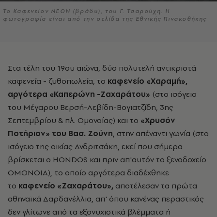
Το Καφενείον ΝΕΟΝ (βράδυ), του Γ. Τσαρούχη. Η
φωτογραφία είναι από την σελίδα της Εθνικής Πινακοθήκης
Στα τέλη του 19ου αιώνα, δύο πολυτελή αντικριστά
καφενεία - ζυθοπωλεία, το
καφενείο «Χαραμή»,
αργότερα «Καπερώνη -Ζαχαράτου»
(στο ισόγειο
του Μέγαρου Βερσή-Λεβίδη-Βογιατζίδη, 3ης
Σεπτεμβρίου & πλ. Ομονοίας) και το
«Χρυσόν
Ποτήριον» του Βασ. Ζούνη
, στην απέναντι γωνία (στο
ισόγειο της οικίας Ανδριτσάκη, εκεί που σήμερα
βρίσκεται ο HONDOS και πριν απ'αυτόν το ξενοδοχείο
ΟΜΟΝΟΙΑ), το οποίο αργότερα διαδέχθηκε
το
καφενείο «Ζαχαράτου»,
αποτέλεσαν τα πρώτα
αθηναϊκά Δαρδανέλλια, απ' όπου κανένας περαστικός
δεν γλίτωνε από τα εξονυχιστικά βλέμματα ή