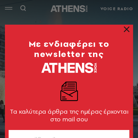
VOICE RADIO
Mε ενδιαφέρει το
newsletter της
Tα καλύτερα άρθρα της ημέρας έρχονται
στο mail σου