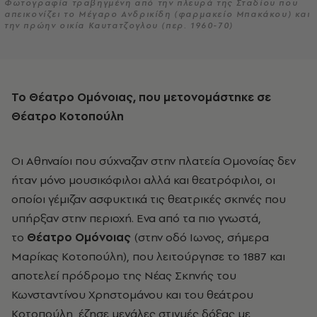
Φωτογραφία τραβηγμένη από την πλευρά της Σταδίου που
απεικονίζει το Μέγαρο Ανδρικίδη (φαρμακείο Μπακάκου) και
την πρώην οικία Καυτατζογλου (περ. 1960-70)
Το
Θέατρο Ομόνοιας, που μετονομάστηκε σε
Θέατρο
Κοτοπούλη
Οι Αθηναίοι που σύχναζαν στην πλατεία Ομονοίας δεν
ήταν μόνο μουσικόφιλοι αλλά και θεατρόφιλοι, οι
οποίοι γέμιζαν ασφυκτικά τις θεατρικές σκηνές που
υπήρξαν στην περιοχή. Ενα από τα πιο γνωστά,
το
Θέατρο Ομόνοιας
(στην οδό Ιωνος, σήμερα
Μαρίκας Κοτοπούλη), που λειτούργησε το 1887 και
αποτελεί πρόδρομο της Νέας Σκηνής του
Κωνσταντίνου Χρηστομάνου και του θεάτρου
Κοτοπούλη, έζησε μεγάλες στιγμές δόξας με