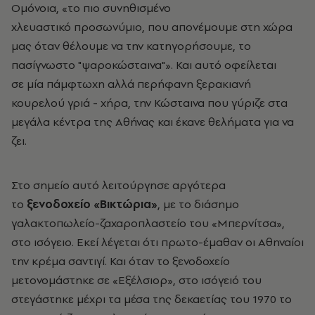
Ομόνοια, «το πιο συνηθισμένο
χλευαστικό προσωνύμιο, που απονέμουμε στη χώρα
μας όταν θέλουμε να την κατηγορήσουμε, το
πασίγνωστο "ψαροκώσταινα"». Και αυτό οφείλεται
σε μία πάμφτωχη αλλά περήφανη ξερακιανή
κουρελού γριά - χήρα, την Κώσταινα που γύριζε στα
μεγάλα κέντρα της Αθήνας και έκανε θελήματα για να
ζει.
Στο σημείο αυτό λειτούργησε αργότερα
το
ξενοδοχείο «Βικτώρια»
, με το διάσημο
γαλακτοπωλείο-ζαχαροπλαστείο του «Μπερνίτσα»,
στο ισόγειο. Εκεί λέγεται ότι πρωτο-έμαθαν οι Αθηναίοι
την κρέμα σαντιγί. Και όταν το ξενοδοχείο
μετονομάστηκε σε «Eξέλσιορ», στο ισόγειό του
στεγάστηκε μέχρι τα μέσα της δεκαετίας του 1970 το