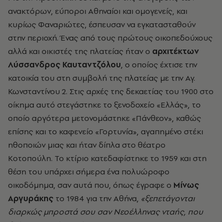
ανακτόρων, εύποροι Αθηναίοι και ομογενείς, και
κυρίως Φαναριώτες, έσπευσαν να εγκατασταθούν
στην περιοχή. Ένας από τους πρώτους οικοπεδούχους
αλλά και οικιστές της πλατείας ήταν ο
αρχιτέκτων
Λύσσανδρος Καυταντζόλου
, ο οποίος έχτισε την
κατοικία του στη συμβολή της πλατείας με την Αγ.
Κωνσταντίνου 2. Στις αρχές της δεκαετίας του 1900 στο
οίκημα αυτό στεγάστηκε το ξενοδοχείο «Ελλάς», το
οποίο αργότερα μετονομάστηκε «Πάνθεον», καθώς
επίσης και το καφενείο «Γορτυνία», αγαπημένο στέκι
ηθοποιών μιας και ήταν δίπλα στο θέατρο
Κοτοπούλη. Το κτίριο κατεδαφίστηκε το 1959 και στη
θέση του υπάρχει σήμερα ένα πολυώροφο
οικοδόμημα, σαν αυτά που, όπως έγραφε ο
Μίνως
Αργυράκης
το 1984 για την Αθήνα,
«ξεπετάγονται
διαρκώς μπροστά σου σαν Νεοέλληνας νταής, που