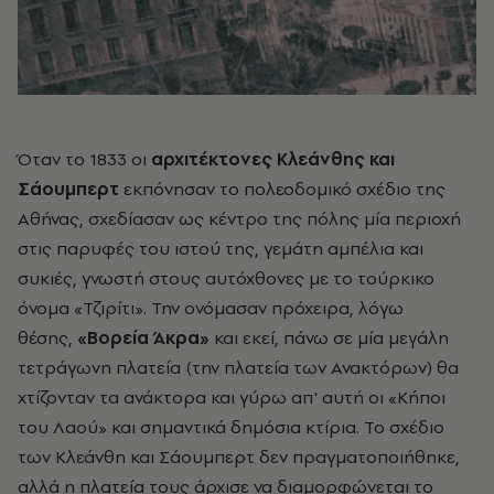
Όταν το 1833 οι
αρχιτέκτονες Κλεάνθης και
Σάουμπερτ
εκπόνησαν το πολεοδομικό σχέδιο της
Αθήνας, σχεδίασαν ως κέντρο της πόλης μία περιοχή
στις παρυφές του ιστού της, γεμάτη αμπέλια και
συκιές, γνωστή στους αυτόχθονες με το τούρκικο
όνομα «Τζιρίτι». Την ονόμασαν πρόχειρα, λόγω
θέσης,
«Βορεία Άκρα»
και εκεί, πάνω σε μία μεγάλη
τετράγωνη πλατεία (την πλατεία των Ανακτόρων) θα
χτίζονταν τα ανάκτορα και γύρω απ' αυτή οι «Κήποι
του Λαού» και σημαντικά δημόσια κτίρια. Το σχέδιο
των Κλεάνθη και Σάουμπερτ δεν πραγματοποιήθηκε,
αλλά η πλατεία τους άρχισε να διαμορφώνεται το