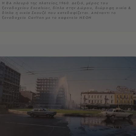
Η BA πλευρά της πλατείας,1960. Δεξιά, μέρος του
ξενοδοχείου Excelsior, δίπλα στην Δώρου, διώροφη οικία &
δίπλα η οικία Σκουζέ που κατεδαφίζεται. Απέναντι το
ξενοδοχείο Carlton με το καφενείο ΝΕΟΝ