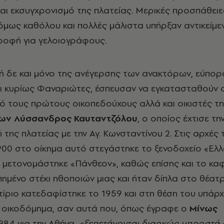
αι εκσυγχρονισμό της πλατείας. Μερικές προσπάθειε
ς όμως καθόλου και πολλές μάλιστα υπήρξαν αντικείμε
ροφή για γελοιογράφους.
ή δε και μόνο της ανέγερσης των ανακτόρων, εύπορο
και κυρίως Φαναριώτες, έσπευσαν να εγκατασταθούν 
πό τους πρώτους οικοπεδούχους αλλά και οικιστές τη
των Λύσσανδρος Καυταντζόλου
, ο οποίος έχτισε τη
της πλατείας με την Αγ. Κωνσταντίνου 2. Στις αρχές 
900 στο οίκημα αυτό στεγάστηκε το ξενοδοχείο «Ελλ
μετονομάστηκε «Πάνθεον», καθώς επίσης και το κα
πημένο στέκι ηθοποιών μιας και ήταν δίπλα στο θέατ
τίριο κατεδαφίστηκε το 1959 και στη θέση του υπάρ
οικοδόμημα, σαν αυτά που, όπως έγραφε ο
Μίνως
984 για την Αθήνα,
«ξεπετάγονται διαρκώς μπροστά