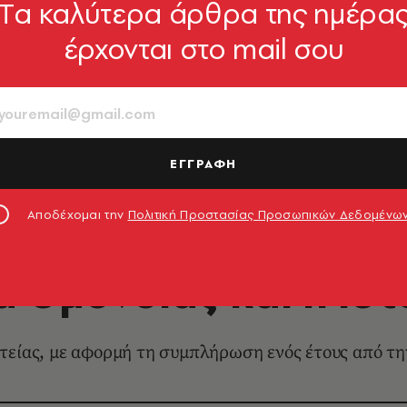
Tα καλύτερα άρθρα της ημέρα
έρχονται στο mail σου
ΕΓΓΡΑΦΗ
Αποδέχομαι την
Πολιτική Προστασίας Προσωπικών Δεδομένω
LIFE IN ATHENS
α Ομονοίας και η ιστ
ατείας, με αφορμή τη συμπλήρωση ενός έτους από τ