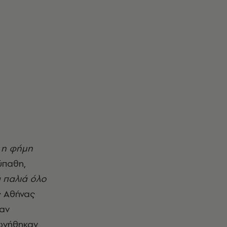
' η φήμη
ύπαθη,
ία παλιά όλο
ς Αθήνας
ναν
φωνήθηκαν