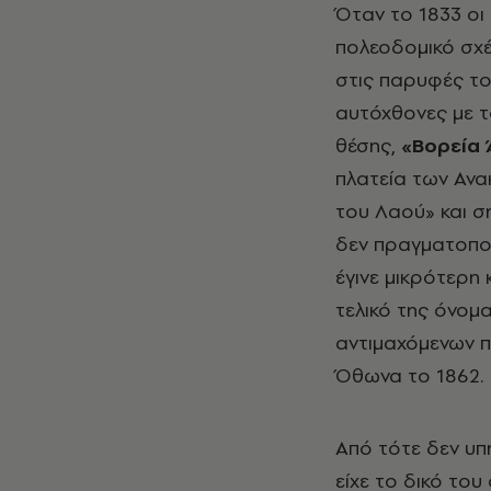
Όταν το 1833 οι
πολεοδομικό σχέ
στις παρυφές το
αυτόχθονες με τ
θέσης,
«Βορεία 
πλατεία των Ανα
του Λαού» και σ
δεν πραγματοποι
έγινε μικρότερη 
τελικό της όνομ
αντιμαχόμενων π
Όθωνα το 1862.
Από τότε δεν υπ
είχε το δικό του