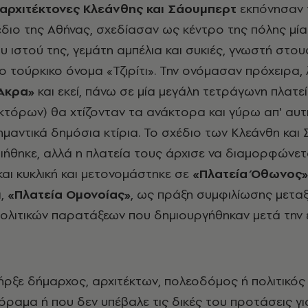
αρχιτέκτονες Κλεάνθης και Σάουμπερτ
εκπόνησαν 
διο της Αθήνας, σχεδίασαν ως κέντρο της πόλης μία
υ ιστού της, γεμάτη αμπέλια και συκιές, γνωστή στου
ο τούρκικο όνομα «Τζιρίτι». Την ονόμασαν πρόχειρα,
Άκρα»
και εκεί, πάνω σε μία μεγάλη τετράγωνη πλατεί
κτόρων) θα χτίζονταν τα ανάκτορα και γύρω απ' αυτ
ημαντικά δημόσια κτίρια. Το σχέδιο των Κλεάνθη και
ήθηκε, αλλά η πλατεία τους άρχισε να διαμορφώνετα
και κυκλική και μετονομάστηκε σε
«Πλατεία Όθωνος»
α,
«Πλατεία Ομονοίας»
, ως πράξη συμφιλίωσης μετα
ολιτικών παρατάξεων που δημιουργήθηκαν μετά την
ήρξε δήμαρχος, αρχιτέκτων, πολεοδόμος ή πολιτικός
 όραμα ή που δεν υπέβαλε τις δικές του προτάσεις γι