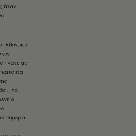
ς ήταν
νο
ι Αθηναίοι
στην
ς πλατείας
ν κατοικία
της
άς», το
φενείο
ρο
χει σήμερα
 σου σαν