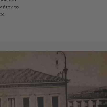
ν ήταν το
τω.