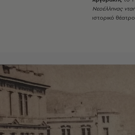
Νεοέλληνας νταής
ιστορικό θέατρο