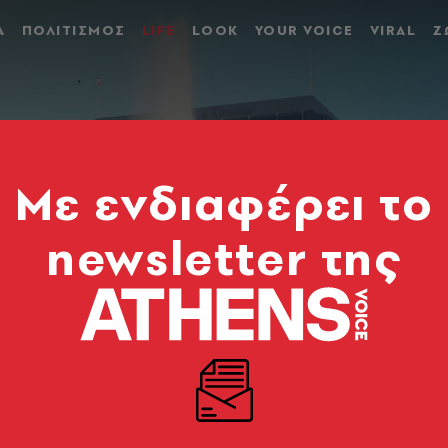
Α
ΠΟΛΙΤΙΣΜΟΣ
LIFE
LOOK
YOUR VOICE
VIRAL
Ζ
Mε ενδιαφέρει το
newsletter της