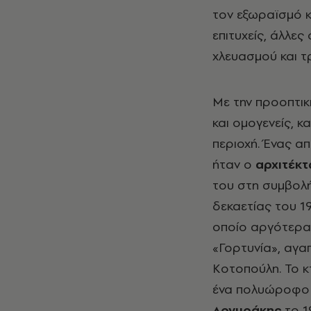
τον εξωραϊσμό κ
επιτυχείς, άλλε
χλευασμού και τ
Με την προοπτικ
και ομογενείς, 
περιοχή. Ένας α
ήταν ο
αρχιτέκ
του στη συμβολή 
δεκαετίας του 1
οποίο αργότερα 
«Γορτυνία», αγα
Κοτοπούλη. Το κ
ένα πολυώροφο 
Αργυράκης
το 1