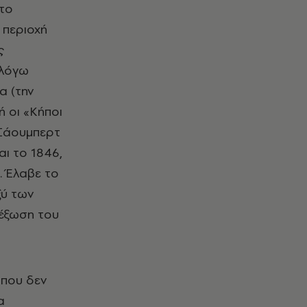
το
 περιοχή
ς
 λόγω
α (την
ή οι «Κήποι
 Σάουμπερτ
ι το 1846,
. Έλαβε το
ξύ των
 έξωση του
 που δεν
α