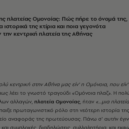
της πλατείας Ομονοίας: Πώς πήρε το όνομά της,
τα ιστορικά της κτίρια και ποια γεγονότα
την κεντρική πλατεία της Αθήνας
πολύ κεντρική στην Αθήνα μας είν' η Ομόνοια, που είν
πως λέει το γνωστό τραγούδι «Ομόνοια πλαζ». Η πολ
λων αλλαγών,
πλατεία Ομονοίας
, ήταν
«...μια πλατε
 έπαιξε πρωταγωνιστικό ρόλο στη νεότερη ιστορία τη
μείο αναφοράς της πρωτεύουσας. Πάνω σ' αυτήν έγι
 και συμπλοκές, διαδηλώσεις, συλλαλητήρια, και εκ