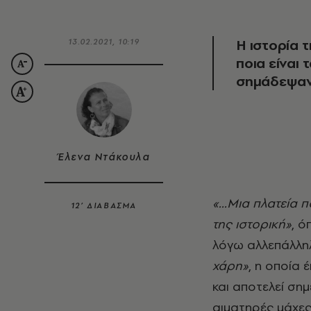
Η ιστορία 
13.02.2021, 10:19
ποια είναι 
σημάδεψαν 
Έλενα Ντάκουλα
«...Μια πλατεία 
12’ ΔΙΑΒΑΣΜΑ
της ιστορική»
, ό
λόγω αλλεπάλλη
χάρη»
, η οποία
και αποτελεί ση
αιματηρές μάχες