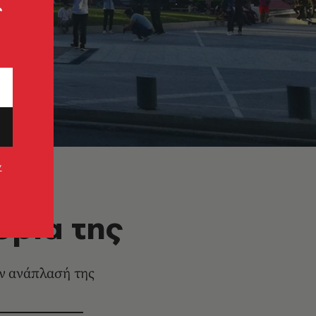
ς
ν
ορία της
ην ανάπλασή της