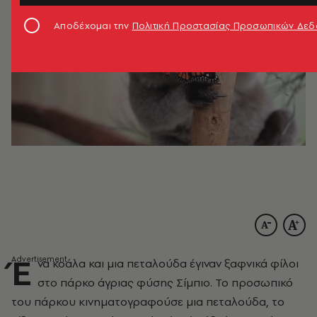
Αποδέχομαι την
Πολιτική Προστασίας Προσωπικών Δε
Έ
να κοάλα και μια πεταλούδα έγιναν ξαφνικά φίλοι
στο πάρκο άγριας φύσης Σίμπιο. Το προσωπικό
του πάρκου κινηματογραφούσε μια πεταλούδα, το