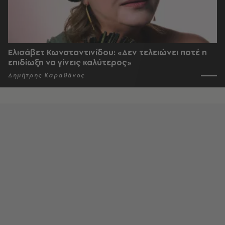
Ελισάβετ Κωνσταντινίδου: «Δεν τελειώνει ποτέ η
επιδίωξη να γίνεις καλύτερος»
Δημήτρης Καραθάνος