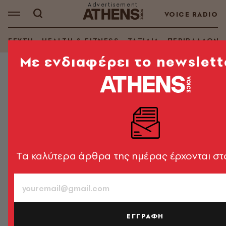
VOICE RADIO
ΓΕΥΣΗ
HEALTH & FITNESS
ΤΑΞΙΔΙΑ
ΠΕΡΙΒΑΛΛΟΝ
Mε ενδιαφέρει το newslett
ΚΑΤΟΙΚΙΔΙΑ
Το κοάλα και η πεταλούδα: Το πιο
γλυκό ζευγάρι της ημέρας (video)
Μια φιλία που γεννήθηκε στο πάρκο άγριας φύσης
του Σίδνεϊ
Tα καλύτερα άρθρα της ημέρας έρχονται στ
Newsroom
04.10.2016, 11:34
1’ ΔΙΑΒΑΣΜΑ
ΕΓΓΡΑΦΗ