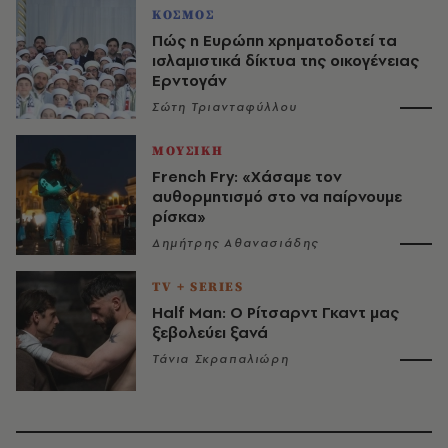
ΚΟΣΜΟΣ
Πώς η Ευρώπη χρηματοδοτεί τα
ισλαμιστικά δίκτυα της οικογένειας
Ερντογάν
Σώτη Τριανταφύλλου
ΜΟΥΣΙΚΗ
French Fry: «Χάσαμε τον
αυθορμητισμό στο να παίρνουμε
ρίσκα»
Δημήτρης Αθανασιάδης
TV + SERIES
Half Man: Ο Ρίτσαρντ Γκαντ μας
ξεβολεύει ξανά
Τάνια Σκραπαλιώρη