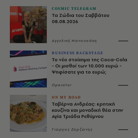
COSMIC TELEGRAM
Τα Ζώδια του Σαββάτου
08.08.2026
Αγγελική Μανουσάκη
BUSINESS BACKSTAGE
Το νέο στοίχημα της Coca-Cola
- Οι μισθοί των 10.000 ευρώ -
Ψηφίσατε για το ευρώ;
Operator
ON MY ROAD
Ταβέρνα Ανδρέας: κρητική
κουζίνα και μοναδική θέα στην
Αγία Τριάδα Ρεθύμνου
Γιώργος Ζαρζώνης