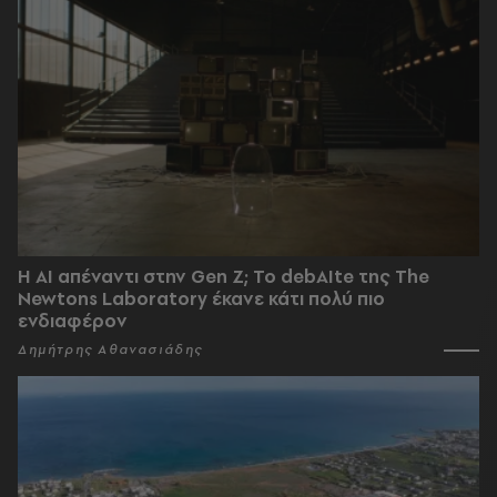
Η AI απέναντι στην Gen Z; Το debAIte της The
Newtons Laboratory έκανε κάτι πολύ πιο
ενδιαφέρον
Δημήτρης Αθανασιάδης