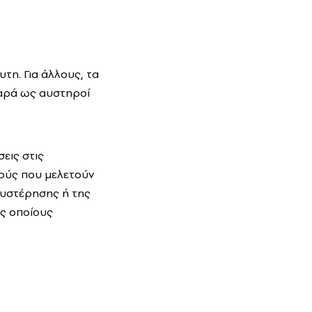
υτη. Για άλλους, τα
αρά ως αυστηροί
εις στις
κούς που μελετούν
θυστέρησης ή της
υς οποίους