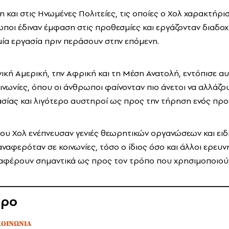
 και στις Ηνωμένες Πολιτείες, τις οποίες ο Χολ χαρακτήρι
ωποι έδιναν έμφαση στις προθεσμίες και εργάζονταν διαδοχ
α εργασία πριν περάσουν στην επόμενη.
ινική Αμερική, την Αφρική και τη Μέση Ανατολή, εντόπισε 
ινωνίες, όπου οι άνθρωποι φαίνονταν πιο άνετοι να αλλάζ
ασίας και λιγότερο αυστηροί ως προς την τήρηση ενός πρ
ου Χολ ενέπνευσαν γενιές θεωρητικών οργανώσεων και ειδι
 αναφερόταν σε κοινωνίες, τόσο ο ίδιος όσο και άλλοι ερε
διαφέρουν σημαντικά ως προς τον τρόπο που χρησιμοποιούν
θρο
ΚΟΙΝΩΝΙΑ