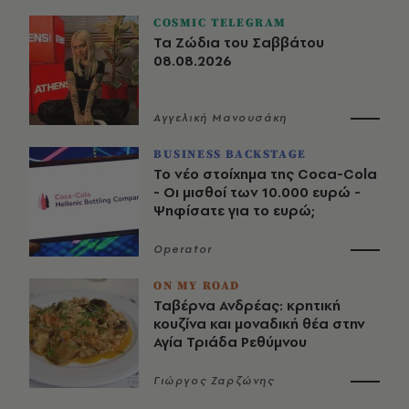
COSMIC TELEGRAM
Τα Ζώδια του Σαββάτου
08.08.2026
Αγγελική Μανουσάκη
BUSINESS BACKSTAGE
Το νέο στοίχημα της Coca-Cola
- Οι μισθοί των 10.000 ευρώ -
Ψηφίσατε για το ευρώ;
Operator
ON MY ROAD
Ταβέρνα Ανδρέας: κρητική
κουζίνα και μοναδική θέα στην
Αγία Τριάδα Ρεθύμνου
Γιώργος Ζαρζώνης