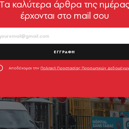
Tα καλύτερα άρθρα της ημέρα
έρχονται στο mail σου
ΕΓΓΡΑΦΗ
Αποδέχομαι την
Πολιτική Προστασίας Προσωπικών Δεδομένω