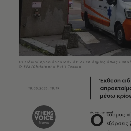
Οι ειδικοί προειδοποιούν ότι οι επιδημίες όπως Έμπο
© EPA/Christophe Petit Tesson
Έκθεση ειδ
απροετοίμ
18.05.2026, 18:19
μέσω κρίσε
Ο
κόσμος γί
εξάρσεις