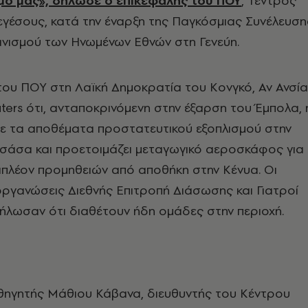
μο μας», δήλωσε ο επικεφαλής του ΠΟΥ
, Τέντρος
γέσους, κατά την έναρξη της Παγκόσμιας Συνέλευση
ανισμού των Ηνωμένων Εθνών στη Γενεύη.
ου ΠΟΥ στη Λαϊκή Δημοκρατία του Κονγκό, Αν Ανσία
ers ότι, ανταποκρινόμενη στην έξαρση του Έμπολα, 
ε τα αποθέματα προστατευτικού εξοπλισμού στην
σάσα και προετοιμάζει μεταγωγικό αεροσκάφος για
ιπλέον προμηθειών από αποθήκη στην Κένυα. Οι
ργανώσεις Διεθνής Επιτροπή Διάσωσης και Γιατροί
ήλωσαν ότι διαθέτουν ήδη ομάδες στην περιοχή.
αθηγητής Μάθιου Κάβανα, διευθυντής του Κέντρου