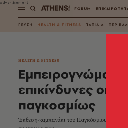
FORUM
ΕΠΙΚΑΙΡΟΤΗΤ
ΓΕΥΣΗ
HEALTH & FITNESS
ΤΑΞΙΔΙΑ
ΠΕΡΙΒΑ
HEALTH & FITNESS
Εμπειρογνώμονες:
επικίνδυνες οι μ
παγκοσμίως
Έκθεση-καμπανάκι του Παγκόσμιου Οργανισμ