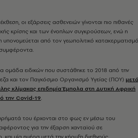
έκθεση, οι εξάρσεις ασθενειών γίνονται πιο πιθανές
ικής κρίσης και των ένοπλων συγκρούσεων, ενώ η
η υπονομεύεται από τον γεωπολιτικό κατακερματισμ
 συμφέροντα.
ια ομάδα ειδικών που συστάθηκε το 2018 από την
εζα και τον Παγκόσμιο Οργανισμό Υγείας (ΠΟΥ)
μετ
λης κλίμακας επιδημία Έμπολα στη Δυτική Αφρική
πό την Covid-19
.
ρήματά του έρχονται στο φως εν μέσω του
αφέροντος για την έξαρση χανταϊού σε
, και μία ημέρα μετά την κήρυξη διεθνούς