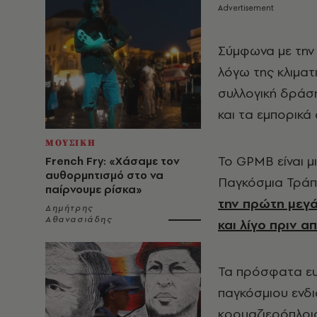
Σύμφωνα με την 
λόγω της κλιματ
συλλογική δράσ
και τα εμπορικά
ΜΟΥΣΙΚΗ
Το GPMB είναι μ
French Fry: «Χάσαμε τον
αυθορμητισμό στο να
Παγκόσμια Τράπ
παίρνουμε ρίσκα»
την πρώτη μεγά
Δημήτρης
Αθανασιάδης
και λίγο πριν α
Τα πρόσφατα ευ
παγκόσμιου ενδι
κρουαζιερόπλοιο