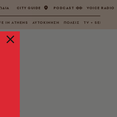
ΩΔΙΑ
CITY GUIDE
PODCAST
VOICE RADIO
FE IN ATHENS
ΑΥΤΟΚΙΝΗΣΗ
ΠΟΛΕΙΣ
TV + SERIES
ες
νεπάρκεια