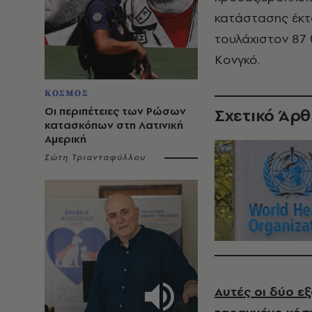
κατάστασης έκτα
τουλάχιστον 87
Κονγκό.
ΚΟΣΜΟΣ
Οι περιπέτειες των Ρώσων
Σχετικό Άρ
κατασκόπων στη Λατινική
Αμερική
Σώτη Τριανταφύλλου
Αυτές οι δύο ε