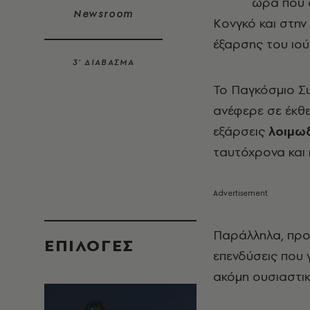
ώρα που ο
Newsroom
Κονγκό και στην
έξαρσης του ιού
3’ ΔΙΑΒΑΣΜΑ
Το Παγκόσμιο Σ
ανέφερε σε έκθε
εξάρσεις
λοιμω
ταυτόχρονα και 
Παράλληλα, προε
EΠΙΛΟΓΈΣ
επενδύσεις που γ
ακόμη ουσιαστι