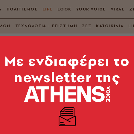
Α
ΠΟΛΙΤΙΣΜΟΣ
LIFE
LOOK
YOUR VOICE
VIRAL
Ζ
ΛΛΟΝ
ΤΕΧΝΟΛΟΓΙΑ - ΕΠΙΣΤΗΜΗ
ΣΕΞ
ΚΑΤΟΙΚΙΔΙΑ
LI
Mε ενδιαφέρει το
newsletter της
 Πιο συχνές και πιο
ολυσματικές ασθένει
ού Υγείας και της Παγκόσμιας Τράπεζας για την α