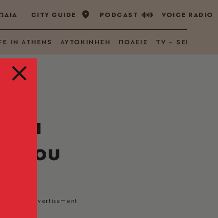
ΩΔΙΑ
CITY GUIDE
PODCAST
VOICE RADIO
FE IN ATHENS
ΑΥΤΟΚΙΝΗΣΗ
ΠΟΛΕΙΣ
TV + SERIES
άζει
ριδίου