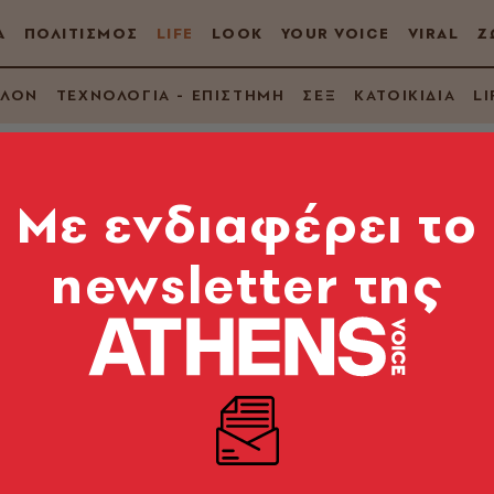
Α
ΠΟΛΙΤΙΣΜΟΣ
LIFE
LOOK
YOUR VOICE
VIRAL
Ζ
ΛΛΟΝ
ΤΕΧΝΟΛΟΓΙΑ - ΕΠΙΣΤΗΜΗ
ΣΕΞ
ΚΑΤΟΙΚΙΔΙΑ
LI
Mε ενδιαφέρει το
newsletter της
μβατική τεχνική αλλ
χειρουργική επινεφ
ς κοιλιάς, πάνω από τους νεφρούς