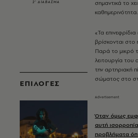
σημαντικά το χε
2’ ΔΙΑΒΑΣΜΑ
καθημερινότητα.
«Τα επινεφρίδια 
βρίσκονται στο 
Παρά το μικρό τ
λειτουργία του
την αρτηριακή π
σώματος στο στ
EΠΙΛΟΓΈΣ
Όταν όμως εμφα
αυτή ισορροπία
προβλήματα όπω