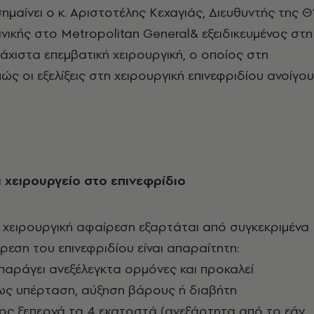
ισημαίνει ο κ. Αριστοτέλης Κεχαγιάς, Διευθυντής της Θ
ινικής στο Metropolitan General& εξειδικευμένος στη
λάχιστα επεμβατική χειρουργική, ο οποίος στη
πώς οι εξελίξεις στη χειρουργική επινεφριδίου ανοίγο
ι χειρουργείο στο επινεφρίδιο
 χειρουργική αφαίρεση εξαρτάται από συγκεκριμένα
ίρεση του επινεφριδίου είναι απαραίτητη:
παράγει ανεξέλεγκτα ορμόνες και προκαλεί
ς υπέρταση, αύξηση βάρους ή διαβήτη
ος ξεπερνά τα 4 εκατοστά (ανεξάρτητα από το εάν