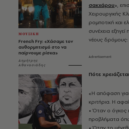
σακχάρου
», επ
Χειρουργικής Κλ
ρομποτική και ε
συνέχεια εξηγεί 
ΜΟΥΣΙΚΗ
νέους δρόμους:
French Fry: «Χάσαμε τον
αυθορμητισμό στο να
παίρνουμε ρίσκα»
Δημήτρης
Αθανασιάδης
Πότε χρειάζετα
«Η απόφαση για
κριτήρια. H αφα
• Όταν ο όγκος 
προβλήματα όπω
• Όταν το μέγεθ