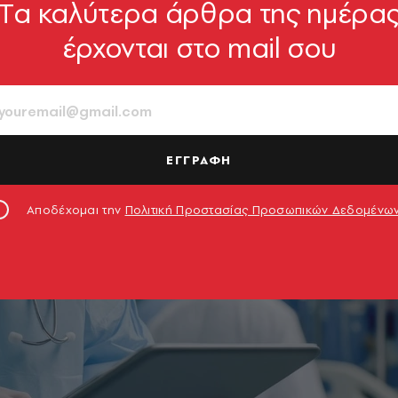
Tα καλύτερα άρθρα της ημέρα
έρχονται στο mail σου
ΕΓΓΡΑΦΗ
Αποδέχομαι την
Πολιτική Προστασίας Προσωπικών Δεδομένω