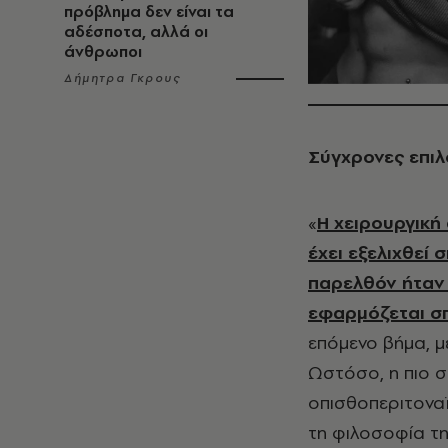
πρόβλημα δεν είναι τα
αδέσποτα, αλλά οι
άνθρωποι
Δήμητρα Γκρους
Σύγχρονες επιλ
«
Η χειρουργική
έχει εξελιχθεί 
παρελθόν ήταν 
εφαρμόζεται σ
επόμενο βήμα, 
Ωστόσο, η πιο σύ
οπισθοπεριτοναϊ
τη φιλοσοφία τη