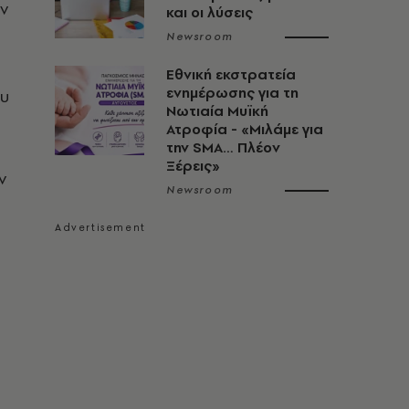
ν
και οι λύσεις
Newsroom
Εθνική εκστρατεία
ενημέρωσης για τη
ου
Νωτιαία Μυϊκή
Ατροφία - «Μιλάμε για
την SMA… Πλέον
Ξέρεις»
ν
Newsroom