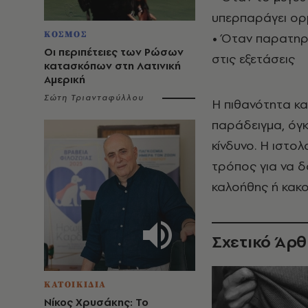
υπερπαράγει ορμ
ΚΟΣΜΟΣ
• Όταν παρατηρε
Οι περιπέτειες των Ρώσων
στις εξετάσεις
κατασκόπων στη Λατινική
Αμερική
Σώτη Τριανταφύλλου
Η πιθανότητα κα
παράδειγμα, όγ
κίνδυνο. Η ιστο
τρόπος για να δ
καλοήθης ή κακο
Σχετικό Άρ
ΚΑΤΟΙΚΙΔΙΑ
Νίκος Χρυσάκης: Το