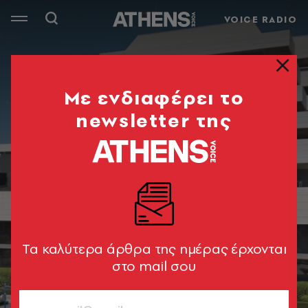
VOICE RADIO
Mε ενδιαφέρει το
newsletter της
Tα καλύτερα άρθρα της ημέρας έρχονται
στο mail σου