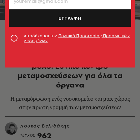
ΕΓΓΡΑΦΗ
Ωνάσειο νοσοκομείο: Από καρδιοχειρουργικό σε
εθνικό νοσοκομείο μεταμοσχεύσεων
Αποδέχομαι την
Πολιτική Προστασίας Προσωπικών
Δεδομένων
HEALTH & FITNESS
Το Ωνάσειο νοσοκομείο αλλάζει
ρόλο: Εθνικό κέντρο
μεταμοσχεύσεων για όλα τα
όργανα
Η μεταμόρφωση ενός νοσοκομείου και μιας χώρας
στην πρώτη γραμμή των μεταμοσχεύσεων
Λουκάς Βελιδάκης
962
ΤΕΥΧΟΣ