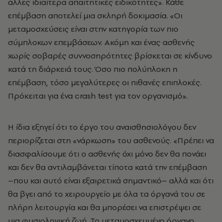
άλλες ιδιαίτερα απαιτητικές ειδικότητες». Κάθε
επέμβαση αποτελεί μια σκληρή δοκιμασία. «Οι
μεταμοσχεύσεις είναι στην κατηγορία των πιο
σύμπλοκων επεμβάσεων. Ακόμη και ένας ασθενής
χωρίς σοβαρές συννοσηρότητες βρίσκεται σε κίνδυνο
κατά τη διάρκειά τους. Όσο πιο πολύπλοκη η
επέμβαση, τόσο μεγαλύτερες οι πιθανές επιπλοκές.
Πρόκειται για ένα crash test για τον οργανισμό».
Η ίδια εξηγεί ότι το έργο του αναισθησιολόγου δεν
περιορίζεται στη «νάρκωση» του ασθενούς. «Πρέπει να
διασφαλίσουμε ότι ο ασθενής όχι μόνο δεν θα πονάει
και δεν θα αντιλαμβάνεται τίποτα κατά την επέμβαση
–που και αυτό είναι εξαιρετικά σημαντικό– αλλά και ότι
θα βγει από το χειρουργείο με όλα τα όργανά του σε
πλήρη λειτουργία και θα μπορέσει να επιστρέψει σε
μια φυσιολογική ζωή. Το μεταμοσχευμένο όργανο