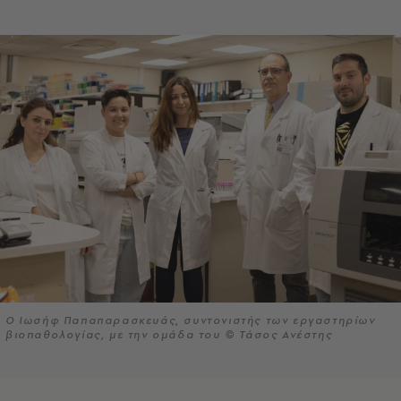
Ο Ιωσήφ Παπαπαρασκευάς, συντονιστής των εργαστηρίων
βιοπαθολογίας, με την ομάδα του © Τάσος Ανέστης