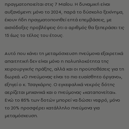
πραγματοποιείται στις 7 Μαΐου. Η δυναμική είναι
αυξανόμενη: μόνο το 2024, παρά το δύσκολο ξεκίνημα,
έχουν ήδη πραγματοποιηθεί επτά επεμβάσεις, με
αισιόδοξες προβλέψεις ότι ο αριθμός θα ξεπεράσει τις
15 έως το τέλος του έτους.
Αυτό που κάνει τη μεταμόσχευση πνεύμονα εξαιρετικά
απαιτητική δεν είναι μόνο η πολυπλοκότητα της
χειρουργικής πράξης, αλλά και οι προϋποθέσεις για τη
δωρεά. «Ο πνεύμονας είναι το πιο ευαίσθητο όργανο»,
εξηγεί ο κ. Τσαγκάρης. Ο εγκεφαλικά νεκρός δότης
αερίζεται μηχανικά και ο πνεύμονας «καταπονείται».
Ενώ το 85% των δοτών μπορεί να δώσει νεφρό, μόνο
το 20% προσφέρει κατάλληλο πνεύμονα για
μεταμόσχευση.