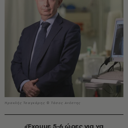
Ηρακλής Τσαγκάρης © Τάσος Ανέστης
«Έχουμε 5-6 ώρες για να