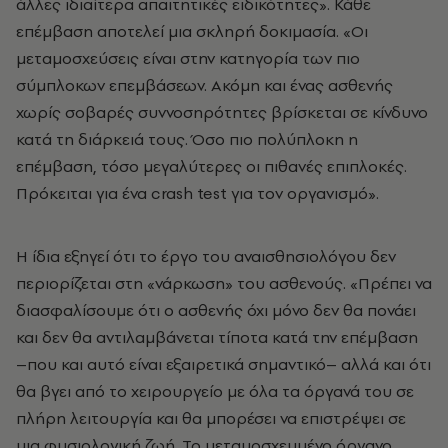
άλλες ιδιαίτερα απαιτητικές ειδικότητες». Κάθε
επέμβαση αποτελεί μια σκληρή δοκιμασία. «Οι
μεταμοσχεύσεις είναι στην κατηγορία των πιο
σύμπλοκων επεμβάσεων. Ακόμη και ένας ασθενής
χωρίς σοβαρές συννοσηρότητες βρίσκεται σε κίνδυνο
κατά τη διάρκειά τους. Όσο πιο πολύπλοκη η
επέμβαση, τόσο μεγαλύτερες οι πιθανές επιπλοκές.
Πρόκειται για ένα crash test για τον οργανισμό».
Η ίδια εξηγεί ότι το έργο του αναισθησιολόγου δεν
περιορίζεται στη «νάρκωση» του ασθενούς. «Πρέπει να
διασφαλίσουμε ότι ο ασθενής όχι μόνο δεν θα πονάει
και δεν θα αντιλαμβάνεται τίποτα κατά την επέμβαση
–που και αυτό είναι εξαιρετικά σημαντικό– αλλά και ότι
θα βγει από το χειρουργείο με όλα τα όργανά του σε
πλήρη λειτουργία και θα μπορέσει να επιστρέψει σε
μια φυσιολογική ζωή. Το μεταμοσχευμένο όργανο