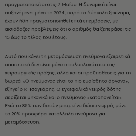
πραγματοποιείται στις 7 Μαΐου. Η δυναμική είναι
αυξανόμενη: μόνο το 2024, παρά το δύσκολο ξεκίνημα,
έχουν ήδη πραγματοποιηθεί επτά επεμβάσεις, με
αισιόδοξες προβλέψεις ότι ο αριθμός θα ξεπεράσει τις
15 έως το τέλος του έτους.
Αυτό που κάνει τη μεταμόσχευση πνεύμονα εξαιρετικά
απαιτητική δεν είναι μόνο η πολυπλοκότητα της
χειρουργικής πράξης, αλλά και οι προϋποθέσεις για τη
δωρεά. «Ο πνεύμονας είναι το πιο ευαίσθητο όργανο»,
εξηγεί ο κ. Τσαγκάρης. Ο εγκεφαλικά νεκρός δότης
αερίζεται μηχανικά και ο πνεύμονας «καταπονείται».
Ενώ το 85% των δοτών μπορεί να δώσει νεφρό, μόνο
το 20% προσφέρει κατάλληλο πνεύμονα για
μεταμόσχευση.