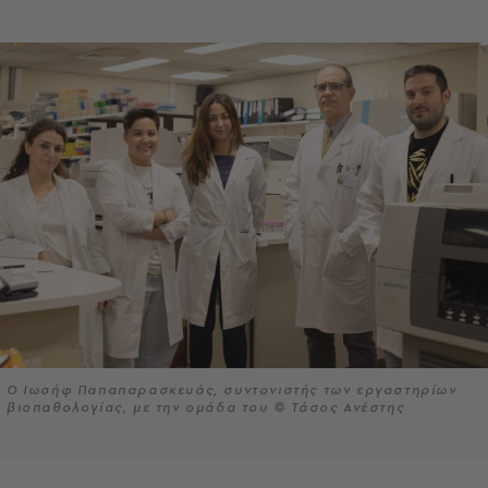
Ο Ιωσήφ Παπαπαρασκευάς, συντονιστής των εργαστηρίων
βιοπαθολογίας, με την ομάδα του © Τάσος Ανέστης