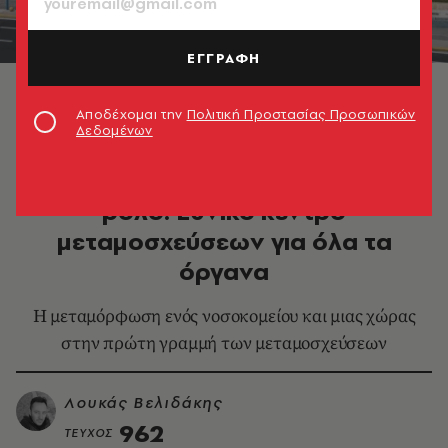
ΕΓΓΡΑΦΗ
Ωνάσειο νοσοκομείο: Από καρδιοχειρουργικό σε
εθνικό νοσοκομείο μεταμοσχεύσεων
Αποδέχομαι την
Πολιτική Προστασίας Προσωπικών
Δεδομένων
HEALTH & FITNESS
Το Ωνάσειο νοσοκομείο αλλάζει
ρόλο: Εθνικό κέντρο
μεταμοσχεύσεων για όλα τα
όργανα
Η μεταμόρφωση ενός νοσοκομείου και μιας χώρας
στην πρώτη γραμμή των μεταμοσχεύσεων
Λουκάς Βελιδάκης
962
ΤΕΥΧΟΣ