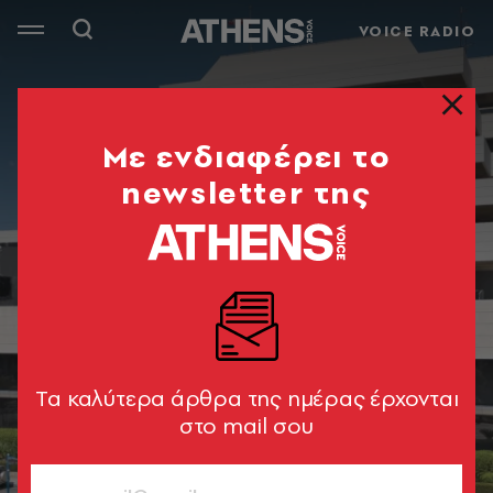
VOICE RADIO
Mε ενδιαφέρει το
newsletter της
Tα καλύτερα άρθρα της ημέρας έρχονται
στο mail σου