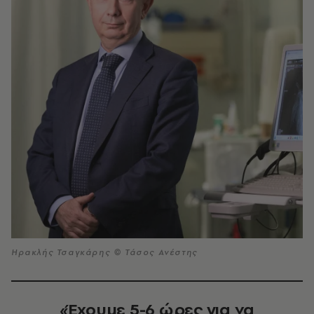
Ηρακλής Τσαγκάρης © Τάσος Ανέστης
«Έχουμε 5-6 ώρες για να