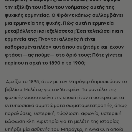
την εξέλιξη του ιδίου του νοήματος αυτής της
ψυχικής ερμηνείας. Ο Φρόιντ κάπως συλλαμβάνει
μια ερμηνεία της ψυχής. Πώς αυτή η ερμηνεία
μεταβάλλεται και εξελίσσεται; Έχει τελειώσει πια η
ερμηνεία της; Γίνονται αλλαγές ή είναι
καθορισμένα πλέον αυτά που συζητάμε και έχουν
φτάσει —ας πούμε— στο όριό τους; Πότε γίνεται
περίπου η αρχή το 1890 ή το 1900;
Αρχίζει το 1895, όταν με τον Μπρόγερ δημοσιεύουν το
βιβλίο « Μελέτες για την Υστερία». Το μοντέλο της
ψυχικής νόσου εκείνη την εποχή ήταν η υστερία με τα
εντυπωσιακά συμπτώματα σωματομετατροπής, όπως
παραλύσεις, υστερική, τύφλωση, αφωνία, υστερική
κώφωση κλπ. Αφετηρία για τη μελέτη της ιστορίας
υπήρξε μία ασθενής του Μπρόγερ, η Άννα Ο. η οποία