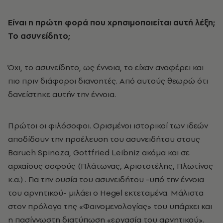
Είναι η πρώτη φορά που χρησιμοποιείται αυτή λέξη;
Το ασυνείδητο;
Όχι, το ασυνείδητο, ως έννοια, το είχαν αναφέρει και
πιο πριν διάφοροι διανοητές. Από αυτούς θεωρώ ότι
δανείστηκε αυτήν την έννοια.
Πρώτοι οι φιλόσοφοι. Ορισμένοι ιστορικοί των ιδεών
αποδίδουν την προέλευση του ασυνειδήτου στους
Baruch Spinoza, Gottfried Leibniz ακόμα και σε
αρχαίους σοφούς (Πλάτωνας, Αριστοτέλης, Πλωτίνος
κ.α.) . Για την ουσία του ασυνειδήτου -υπό την έννοια
του αρνητικού- μιλάει ο Hegel εκτεταμένα. Μάλιστα
στον πρόλογο της «Φαινομενολογίας» του υπάρχει και
η πασίγνωστη διατύπωση «εργασία του αρνητικού».