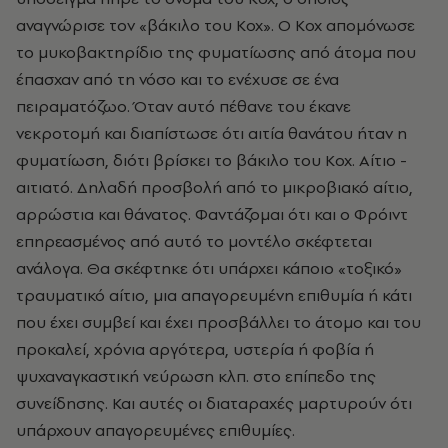
αναγνώρισε τον «βάκιλο του Κοχ». Ο Κοχ απομόνωσε
το μυκοβακτηρίδιο της φυματίωσης από άτομα που
έπασχαν από τη νόσο και το ενέχυσε σε ένα
πειραματόζωο. Όταν αυτό πέθανε του έκανε
νεκροτομή και διαπίστωσε ότι αιτία θανάτου ήταν η
φυματίωση, διότι βρίσκει το βάκιλο του Κοχ. Αίτιο -
αιτιατό. Δηλαδή προσβολή από το μικροβιακό αίτιο,
αρρώστια και θάνατος. Φαντάζομαι ότι και ο Φρόιντ
επηρεασμένος από αυτό το μοντέλο σκέφτεται
ανάλογα. Θα σκέφτηκε ότι υπάρχει κάποιο «τοξικό»
τραυματικό αίτιο, μια απαγορευμένη επιθυμία ή κάτι
που έχει συμβεί και έχει προσβάλλει το άτομο και του
προκαλεί, χρόνια αργότερα, υστερία ή φοβία ή
ψυχαναγκαστική νεύρωση κλπ. στο επίπεδο της
συνείδησης. Και αυτές οι διαταραχές μαρτυρούν ότι
υπάρχουν απαγορευμένες επιθυμίες.