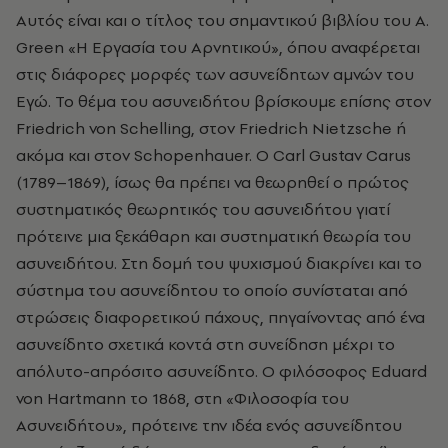
Αυτός είναι και ο τίτλος του σημαντικού βιβλίου του A.
Green «Η Εργασία του Αρνητικού», όπου αναφέρεται
στις διάφορες μορφές των ασυνείδητων αμνών του
Εγώ. Το θέμα του ασυνειδήτου βρίσκουμε επίσης στον
Friedrich von Schelling, στον Friedrich Nietzsche ή
ακόμα και στον Schopenhauer. Ο Carl Gustav Carus
(1789–1869), ίσως θα πρέπει να θεωρηθεί ο πρώτος
συστηματικός θεωρητικός του ασυνειδήτου γιατί
πρότεινε μια ξεκάθαρη και συστηματική θεωρία του
ασυνειδήτου. Στη δομή του ψυχισμού διακρίνει και το
σύστημα του ασυνείδητου το οποίο συνίσταται από
στρώσεις διαφορετικού πάχους, πηγαίνοντας από ένα
ασυνείδητο σχετικά κοντά στη συνείδηση μέχρι το
απόλυτο-απρόσιτο ασυνείδητο. Ο φιλόσοφος Eduard
von Hartmann το 1868, στη «Φιλοσοφία του
Ασυνειδήτου», πρότεινε την ιδέα ενός ασυνείδητου