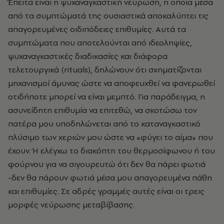
Έπειτα είναι η ψυχαναγκαστική νεύρωση, η οποία μέσα
από τα συμπτώματά της ουσιαστικά αποκαλύπτει τις
απαγορευμένες οιδιπόδειες επιθυμίες. Αυτά τα
συμπτώματα που αποτελούνται από ιδεοληψίες,
ψυχαναγκαστικές διαδικασίες και διάφορα
τελετουργικά (rituals), δηλώνουν ότι σχηματίζονται
μηχανισμοί άμυνας ώστε να αποφευχθεί να φανερωθεί
οτιδήποτε μπορεί να είναι μεμπτό. Για παράδειγμα, η
ασυνείδητη επιθυμία να επιτεθώ, να σκοτώσω τον
πατέρα μου υποδηλώνεται από το καταναγκαστικό
πλύσιμο των χεριών μου ώστε να «φύγει το αίμα» που
έχουν. Ή ελέγχω το διακόπτη του θερμοσίφωνου ή του
φούρνου για να σιγουρευτώ ότι δεν θα πάρει φωτιά
-δεν θα πάρουν φωτιά μέσα μου απαγορευμένα πάθη
και επιθυμίες. Σε αδρές γραμμές αυτές είναι οι τρεις
μορφές νεύρωσης μεταβίβασης.