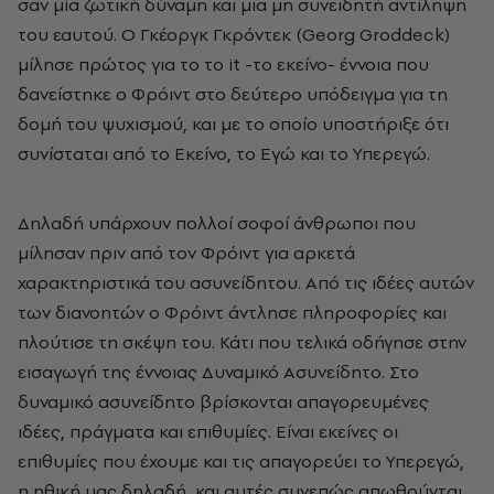
σαν μία ζωτική δύναμη και μια μη συνειδητή αντίληψη
του εαυτού. Ο Γκέοργκ Γκρόντεκ (Georg Groddeck)
μίλησε πρώτος για το το it -το εκείνο- έννοια που
δανείστηκε ο Φρόιντ στο δεύτερο υπόδειγμα για τη
δομή του ψυχισμού, και με το οποίο υποστήριξε ότι
συνίσταται από το Εκείνο, το Εγώ και το Υπερεγώ.
Δηλαδή υπάρχουν πολλοί σοφοί άνθρωποι που
μίλησαν πριν από τον Φρόιντ για αρκετά
χαρακτηριστικά του ασυνείδητου. Από τις ιδέες αυτών
των διανοητών ο Φρόιντ άντλησε πληροφορίες και
πλούτισε τη σκέψη του. Κάτι που τελικά οδήγησε στην
εισαγωγή της έννοιας Δυναμικό Ασυνείδητο. Στο
δυναμικό ασυνείδητο βρίσκονται απαγορευμένες
ιδέες, πράγματα και επιθυμίες. Είναι εκείνες οι
επιθυμίες που έχουμε και τις απαγορεύει το Υπερεγώ,
η ηθική μας δηλαδή, και αυτές συνεπώς απωθούνται.