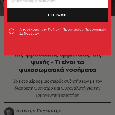
ΕΓΓΡΑΦΗ
Αποδέχομαι την
Πολιτική Προστασίας Προσωπικών
Δεδομένων
HEALTH & FITNESS
Σάββας Σαββόπουλος: Η εξέλιξη
της φροϋδικής ερμηνείας της
ψυχής - Τι είναι τα
ψυχοσωματικά νοσήματα
Το έκτο μέρος μιας σειράς συζητήσεων με τον
διαπρεπή ψυχίατρο και ψυχαναλυτή για την
ερμηνευτική επιστήμη
Αντώνης Παγκράτης