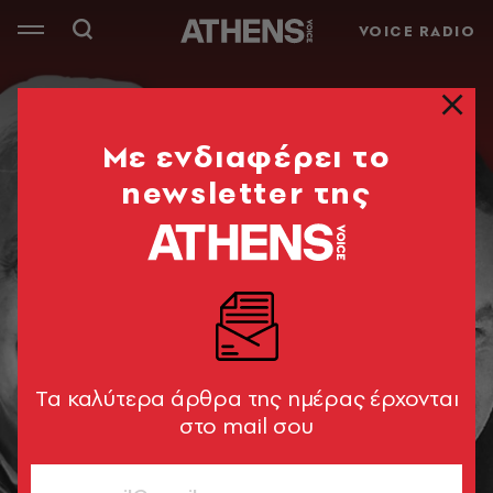
VOICE RADIO
Mε ενδιαφέρει το
newsletter της
Tα καλύτερα άρθρα της ημέρας έρχονται
στο mail σου