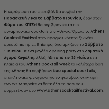
Η κορύφωση του φεστιβάλ θα συμβεί την
Παρασκευή 7 και το Σάββατο 8 Ιουνίου,
όταν στον
Φάρο του ΚΠΙΣΝ
θα σερβίρονται τα πιο
συναρπαστικά cocktails
της Αθήνας. Όμως, το
Athens
Cocktail Festival
στην πραγματικότητα ξεκινάει
αρκετά πιο πριν… Επίσημα, όλα αρχίζουν το
Σάββατο
1 Ιουνίου
με ένα μεγάλο opening party
στη
Δημοτική
Αγορά Κυψέλης
. Αλλά, ήδη
από τις 25 Μαΐου
στα
πλαίσια του
Athens Cocktail Week
τα καλύτερα bars
της Αθήνας θα σερβίρουν
δύο
special cocktails
,
αποκλειστικά φτιαγμένα για το φεστιβάλ, στην τιμή
των €9. Μπορείτε να δείτε όλα τα bars
που
συμμετέχουν στο
www.athenscocktailfestival.com
.