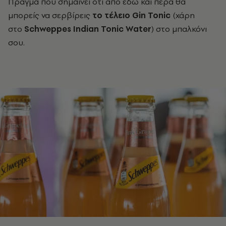
Πράγμα που σημαίνει ότι από εδώ και πέρα θα
μπορείς να σερβίρεις
το τέλειο Gin Tonic
(χάρη
στο
Schweppes
Indian
Tonic
Water
)
στο μπαλκόνι
σου.