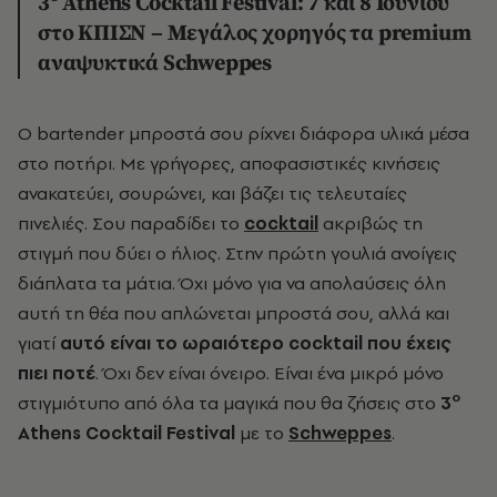
3
Athens Cocktail Festival: 7 και 8 Ιουνίου
στο ΚΠΙΣΝ – Μεγάλος χορηγός τα premium
αναψυκτικά Schweppes
Ο bartender
μπροστά σου ρίχνει διάφορα υλικά μέσα
στο ποτήρι. Με γρήγορες, αποφασιστικές κινήσεις
ανακατεύει, σουρώνει, και βάζει τις τελευταίες
πινελιές. Σου παραδίδει το
cocktail
ακριβώς τη
στιγμή που δύει ο ήλιος. Στην πρώτη γουλιά ανοίγεις
διάπλατα τα μάτια. Όχι μόνο για να απολαύσεις όλη
αυτή τη θέα που απλώνεται μπροστά σου, αλλά και
γιατί
αυτό είναι το ωραιότερο
cocktail
που έχεις
πιει ποτέ
. Όχι δεν είναι όνειρο. Είναι ένα μικρό μόνο
ο
στιγμιότυπο από όλα τα μαγικά που θα ζήσεις στο
3
Athens Cocktail Festival
με το
Schweppes
.