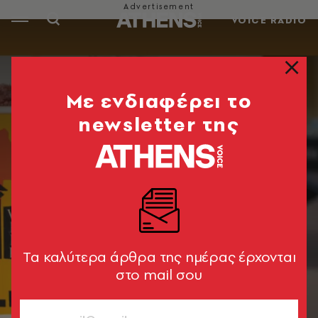
VOICE RADIO
Mε ενδιαφέρει το
newsletter της
Tα καλύτερα άρθρα της ημέρας έρχονται
στο mail σου