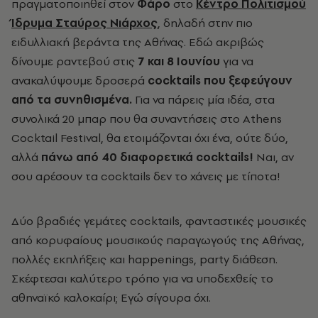
πραγματοποιηθεί στον
Φάρο
στο
Κέντρο Πολιτισμού
Ίδρυμα Σταύρος Νιάρχος
, δηλαδή στην πιο
ειδυλλιακή βεράντα της Αθήνας. Εδώ ακριβώς
δίνουμε ραντεβού στις
7 και 8 Ιουνίου
για να
ανακαλύψουμε δροσερά
cocktails που ξεφεύγουν
από τα συνηθισμένα.
Για να πάρεις μία ιδέα, στα
συνολικά 20 μπαρ που θα συναντήσεις στο Athens
Cocktail Festival, θα ετοιμάζονται όχι ένα, ούτε δύο,
αλλά
πάνω από 40 διαφορετικά cocktails!
Ναι, αν
σου αρέσουν τα cocktails δεν το χάνεις με τίποτα!
Δύο βραδιές γεμάτες cocktails, φανταστικές μουσικές
από κορυφαίους μουσικούς παραγωγούς της Αθήνας,
πολλές εκπλήξεις και happenings, party
διάθεση.
Σκέφτεσαι καλύτερο τρόπο για να υποδεχθείς το
αθηναϊκό καλοκαίρι; Εγώ σίγουρα όχι.