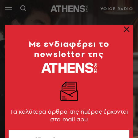
VOICE RADIO
Mε ενδιαφέρει το
newsletter της
Tα καλύτερα άρθρα της ημέρας έρχονται
στο mail σου