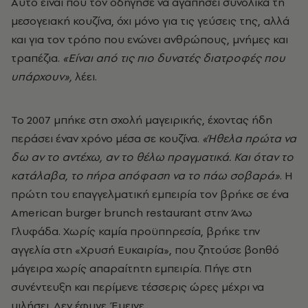
Αυτό είναι που τον οδήγησε να αγαπήσει συνολικά τη
μεσογειακή κουζίνα, όχι μόνο για τις γεύσεις της, αλλά
και για τον τρόπο που ενώνει ανθρώπους, μνήμες και
τραπέζια.
«Είναι από τις πιο δυνατές διατροφές που
υπάρχουν»,
λέει.
Το 2007 μπήκε στη σχολή μαγειρικής, έχοντας ήδη
περάσει έναν χρόνο μέσα σε κουζίνα.
«Ήθελα πρώτα να
δω αν το αντέχω, αν το θέλω πραγματικά. Και όταν το
κατάλαβα, το πήρα απόφαση να το πάω σοβαρά»
. Η
πρώτη του επαγγελματική εμπειρία τον βρήκε σε ένα
American burger brunch restaurant στην Άνω
Γλυφάδα. Χωρίς καμία προϋπηρεσία, βρήκε την
αγγελία στη «Χρυσή Ευκαιρία», που ζητούσε βοηθό
μάγειρα χωρίς απαραίτητη εμπειρία. Πήγε στη
συνέντευξη και περίμενε τέσσερις ώρες μέχρι να
μιλήσει. Δεν έφυγε. Έμεινε.