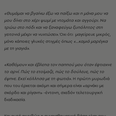
«Θυμάμαι να βγαίνω έξω να παίξω και η μάνα μου να
μου δίνει στο χέρι ψωμί με ντομάτα και αγγούρι. Να
τρώω στο πόδι και να ξαναφεύγω ξυπόλητος στη
γειτονιά μέχρι να νυχτώσει».
Όχι ότι μαγείρευε μικρός,
μόνο κάποιες γλυκές στιγμές όπως
«…καμιά μαρέγκα
με τη γιαγιά»
.
«Καθόμουν και έβλεπα τον παππού μου όταν έφτιαχνε
το αρνί. Πώς το ετοίμαζε, πώς το δούλευε, πώς το
έψηνε. Εκεί κόλλησα με τη φωτιά».
Η πρώτη μυρωδιά
που του έρχεται ακόμη και σήμερα είναι «αρνάκι με
σκόρδο και ρίγανη» -έντονη, σχεδόν τελετουργική
διαδικασία.
Και αυτή ακριβώς η συναισθηματική βάση είναι που