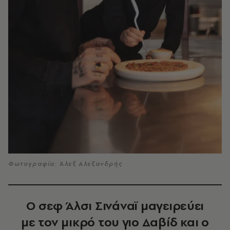
Φωτογραφία: Άλεξ Αλεξανδρής
Ο σεφ Άλσι Σινάναϊ μαγειρεύει
με τον μικρό του γιο Δαβίδ και ο