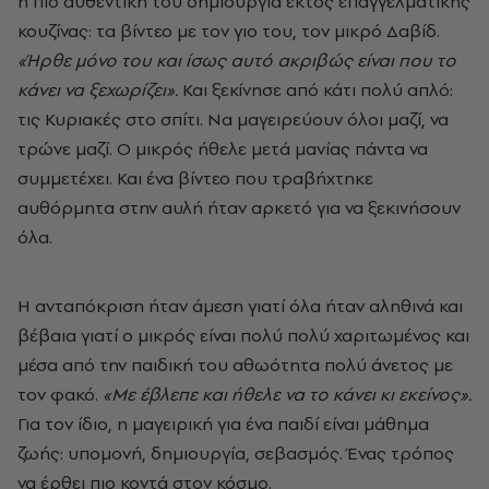
η πιο αυθεντική του δημιουργία εκτός επαγγελματικής
κουζίνας: τα βίντεο με τον γιο του, τον μικρό Δαβίδ.
«Ήρθε μόνο του και ίσως αυτό ακριβώς είναι που το
κάνει να ξεχωρίζει».
Και ξεκίνησε από κάτι πολύ απλό:
τις Κυριακές στο σπίτι. Να μαγειρεύουν όλοι μαζί, να
τρώνε μαζί. Ο μικρός ήθελε μετά μανίας πάντα να
συμμετέχει. Και ένα βίντεο που τραβήχτηκε
αυθόρμητα στην αυλή ήταν αρκετό για να ξεκινήσουν
όλα.
Η ανταπόκριση ήταν άμεση γιατί όλα ήταν αληθινά και
βέβαια γιατί ο μικρός είναι πολύ πολύ χαριτωμένος και
μέσα από την παιδική του αθωότητα πολύ άνετος με
τον φακό.
«Με έβλεπε και ήθελε να το κάνει κι εκείνος».
Για τον ίδιο, η μαγειρική για ένα παιδί είναι μάθημα
ζωής: υπομονή, δημιουργία, σεβασμός. Ένας τρόπος
να έρθει πιο κοντά στον κόσμο.