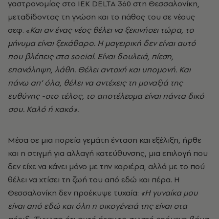
γαστρονομίας στο
IEK DELTA 360
στη Θεσσαλονίκη,
μεταδίδοντας τη γνώση και το πάθος του σε νέους
σεφ. «
Και αν ένας νέος θέλει να ξεκινήσει τώρα, το
μήνυμα είναι ξεκάθαρο. Η μαγειρική δεν είναι αυτό
που βλέπεις στα social. Είναι δουλειά, πίεση,
επανάληψη, λάθη. Θέλει αντοχή και υπομονή. Και
πάνω απ’ όλα, θέλει να αντέχεις τη μοναξιά της
ευθύνης -στο τέλος, το αποτέλεσμα είναι πάντα δικό
σου. Καλό ή κακό».
Μέσα σε μια πορεία γεμάτη ένταση και εξέλιξη, ήρθε
και η στιγμή για αλλαγή κατεύθυνσης, μια επιλογή που
δεν είχε να κάνει μόνο με την καριέρα, αλλά με το πού
θέλει να χτίσει τη ζωή του από εδώ και πέρα. Η
Θεσσαλονίκη δεν προέκυψε τυχαία:
«Η γυναίκα μου
είναι από εδώ και όλη η οικογένειά της είναι στα
πέριξ... Ένιωσα ότι αυτό ήταν το σωστό επόμενο βήμα,