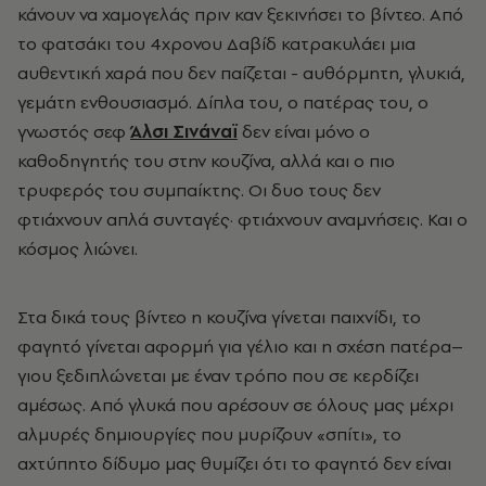
κάνουν να χαμογελάς πριν καν ξεκινήσει το βίντεο. Από
το φατσάκι του 4χρονου Δαβίδ κατρακυλάει μια
αυθεντική χαρά που δεν παίζεται - αυθόρμητη, γλυκιά,
γεμάτη ενθουσιασμό. Δίπλα του, ο πατέρας του, ο
γνωστός σεφ
Άλσι Σινάναϊ
δεν είναι μόνο ο
καθοδηγητής του στην κουζίνα, αλλά και ο πιο
τρυφερός του συμπαίκτης. Οι δυο τους δεν
φτιάχνουν απλά συνταγές· φτιάχνουν αναμνήσεις. Και ο
κόσμος λιώνει.
Στα δικά τους βίντεο η κουζίνα γίνεται παιχνίδι, το
φαγητό γίνεται αφορμή για γέλιο και η σχέση πατέρα–
γιου ξεδιπλώνεται με έναν τρόπο που σε κερδίζει
αμέσως. Από γλυκά που αρέσουν σε όλους μας μέχρι
αλμυρές δημιουργίες που μυρίζουν «σπίτι», το
αχτύπητο δίδυμο μας θυμίζει ότι το φαγητό δεν είναι