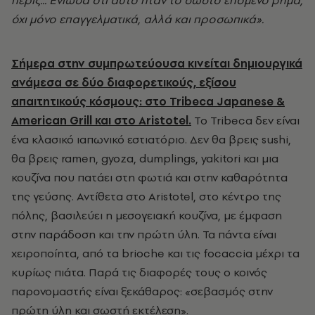
όχι μόνο επαγγελματικά, αλλά και προσωπικά».
Σήμερα στην συμπρωτεύουσα κινείται δημιουργικά
ανάμεσα σε δύο διαφορετικούς, εξίσου
απαιτητικούς κόσμους: στο Tribeca Japanese &
American Grill και στο Aristotel.
Το Tribeca δεν είναι
ένα κλασικό ιαπωνικό εστιατόριο. Δεν θα βρεις sushi,
θα βρεις ramen, gyoza, dumplings, yakitori και μια
κουζίνα που πατάει στη φωτιά και στην καθαρότητα
της γεύσης. Αντίθετα στο Aristotel, στο κέντρο της
πόλης, βασιλεύει η μεσογειακή κουζίνα, με έμφαση
στην παράδοση και την πρώτη ύλη. Τα πάντα είναι
χειροποίητα, από τα brioche και τις focaccia μέχρι τα
κυρίως πιάτα. Παρά τις διαφορές τους ο κοινός
παρονομαστής είναι ξεκάθαρος: «σεβασμός στην
πρώτη ύλη και σωστή εκτέλεση».