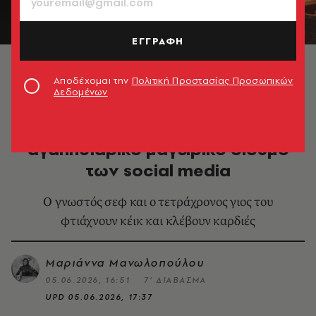
ΕΓΓΡΑΦΗ
Φωτογραφία: Άλεξ Αλεξανδρής
Αποδέχομαι την
Πολιτική Προστασίας Προσωπικών
Δεδομένων
ΘΕΜΑΤΑ ΓΕΥΣΗΣ
Άλσι και Δαβίδ Σινάναϊ, το πιο
αγαπησιάρικο μαγειρικό δίδυμο
των social media
Ο γνωστός σεφ και ο τετράχρονος γιος του
φτιάχνουν κέικ και κλέβουν καρδιές
Μαριάννα Μανωλοπούλου
05.06.2026, 16:51
7’ ΔΙΑΒΑΣΜΑ
UPD
05.06.2026, 17:37