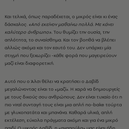
Και τελικά, όπως παραδέχεται, ο μικρός είναι κι ένας
δάσκαλος.
«Από εκείνον μαθαίνω πολλά. Με κάνει
καλύτερο άνθρωπο».
Του θυμίζει την ουσία, την
απλότητα, το συναίσθημα. Και τον βοηθά να βλέπει
αλλιώς ακόμα και τον εαυτό του. Δεν υπάρχει μία
στιγμή που ξεχωρίζει -κάθε φορά που μαγειρεύουν
μαζί είναι διαφορετική.
Αυτό που ο Άλσι θέλει να κρατήσει ο Δαβίδ
μεγαλώνοντας είναι το «μαζί». Η χαρά να δημιουργείς
με τους δικούς σου ανθρώπους.
Δεν είναι τυχαίο ότι η
πιο viral συνταγή τους είναι μια απλή no-bake τούρτα
με γλυκοπατάτα και μπανάνα. Καθαρά υλικά, απλή
εκτέλεση, εύκολα πράγματα ακόμη και για ένα μικρό
παιδί.
Ο μικρός Δαβίδ, η «αγαπούλα» μας είναι ήδη