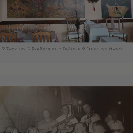
© Έργα του Γ. Σαββάκη στην Ταβέρνα Ο Γέρος του Μωριά