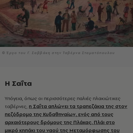
© Έργο του Γ. Σαββάκη στην Ταβέρνα Σταματόπουλου
Η Σαΐτα
Υπόγεια, όπως οι περισσότερες παλιές πλακιώτικες
ταβέρνες,
η Σαΐτα απλώνει τα τραπεζάκια της στον
πεζόδρομο της Κυδαθηναίων, ενός από τους
αρχαιότερους δρόμους της Πλάκας. Πλάι στο
μικρό κηπάκι του ναού της Μεταμόρφωσης του