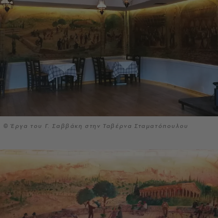
© Έργα του Γ. Σαββάκη στην Ταβέρνα Σταματόπουλου