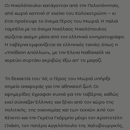
Οι Νικολόπουλοι κατάγονταν από την Πελοπόννησο,
από χωριό κοντινό σ’ εκείνο του Κολοκοτρώνη – κι
έτσι προέκυψε το όνομα Γέρος του Μωριά. Η παλιά
ταμπέλα με το όνομα Νικόλαος Νικολόπουλος
σώζεται ακόμη μέσα από τον ελληνικό κινηματογράφο.
Η ταβέρνα εμφανίζεται σε ελληνικές ταινίες όπως η
«Υπόθεση Απόλλων», με την Έλενα Ναθαναήλ να
χορεύει συρτάκι ακριβώς έξω απ’ το μαγαζί.
Τη δεκαετία του ’60, ο Γέρος του Μωριά υπήρξε
σημείο αναφοράς για την αθηναϊκή ζωή. Οι
εφημερίδες έγραφαν συχνά για την ταβέρνα, καθώς
εκεί σύχναζαν Έλληνες και ξένοι από τον χώρο της
πολιτικής, της οικονομίας και των τεχνών. Από τον
Κένεντι και την Γκρέτα Γκάρμπο μέχρι τον Αριστοτέλη
Ωνάση, τον πατέρα Αγγελόπουλο της Χαλυβουργικής,