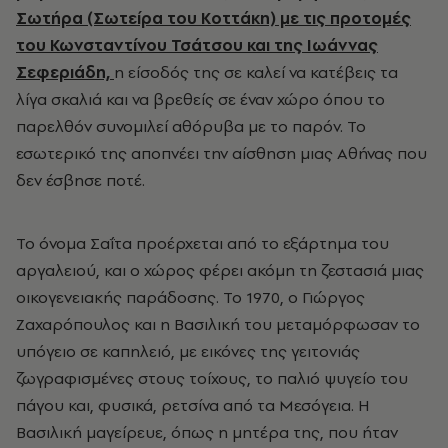
Σωτήρα (Σωτείρα του Κοττάκη) με τις προτομές
του Κωνσταντίνου Τσάτσου και της Ιωάννας
Σεφεριάδη,
η είσοδός της σε καλεί να κατέβεις τα
λίγα σκαλιά και να βρεθείς σε έναν χώρο όπου το
παρελθόν συνομιλεί αθόρυβα με το παρόν. Το
εσωτερικό της αποπνέει την αίσθηση μιας Αθήνας που
δεν έσβησε ποτέ.
Το όνομα Σαΐτα προέρχεται από το εξάρτημα του
αργαλειού, και ο χώρος φέρει ακόμη τη ζεστασιά μιας
οικογενειακής παράδοσης. Το 1970, ο Γιώργος
Ζαχαρόπουλος και η Βασιλική του μεταμόρφωσαν το
υπόγειο σε καπηλειό, με εικόνες της γειτονιάς
ζωγραφισμένες στους τοίχους, το παλιό ψυγείο του
πάγου και, φυσικά, ρετσίνα από τα Μεσόγεια. Η
Βασιλική μαγείρευε, όπως η μητέρα της, που ήταν