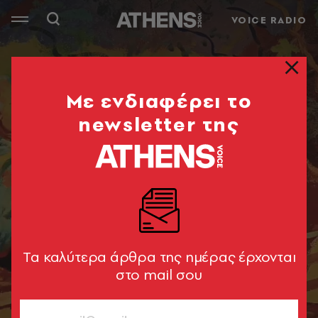
VOICE RADIO
Mε ενδιαφέρει το
newsletter της
Tα καλύτερα άρθρα της ημέρας έρχονται
στο mail σου