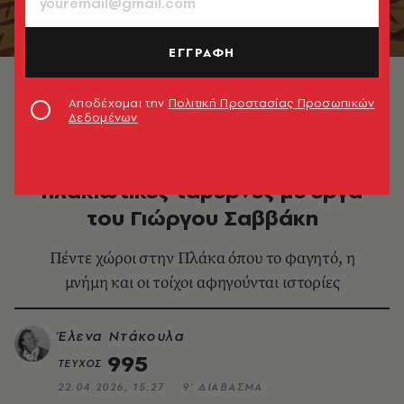
ΕΓΓΡΑΦΗ
© Έργο του Γ. Σαββάκη στην Ταβέρνα Σαϊτα
Αποδέχομαι την
Πολιτική Προστασίας Προσωπικών
Δεδομένων
ΘΕΜΑΤΑ ΓΕΥΣΗΣ
Μια γεύση παλιάς Αθήνας: 5
πλακιώτικες ταβέρνες με έργα
του Γιώργου Σαββάκη
Πέντε χώροι στην Πλάκα όπου το φαγητό, η
μνήμη και οι τοίχοι αφηγούνται ιστορίες
Έλενα Ντάκουλα
995
ΤΕΥΧΟΣ
22.04.2026, 15:27
9’ ΔΙΑΒΑΣΜΑ