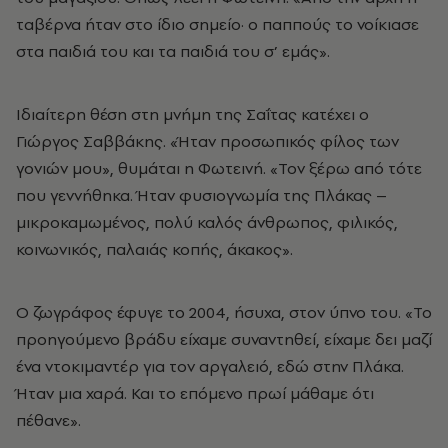
ταβέρνα ήταν στο ίδιο σημείο· ο παππούς το νοίκιασε
στα παιδιά του και τα παιδιά του σ’ εμάς».
Ιδιαίτερη θέση στη μνήμη της Σαΐτας κατέχει ο
Γιώργος Σαββάκης. «Ήταν προσωπικός φίλος των
γονιών μου», θυμάται η Φωτεινή. «Τον ξέρω από τότε
που γεννήθηκα. Ήταν φυσιογνωμία της Πλάκας –
μικροκαμωμένος, πολύ καλός άνθρωπος, φιλικός,
κοινωνικός, παλαιάς κοπής, άκακος».
Ο ζωγράφος έφυγε το 2004, ήσυχα, στον ύπνο του. «Το
προηγούμενο βράδυ είχαμε συναντηθεί, είχαμε δει μαζί
ένα ντοκιμαντέρ για τον αργαλειό, εδώ στην Πλάκα.
Ήταν μια χαρά. Και το επόμενο πρωί μάθαμε ότι
πέθανε».