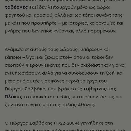
ταβέρνες
εκεί δεν λειτουργούν μόνο ως χώροι
φαγητού και κρασιού, αλλά και ως τόποι συνάντησης
με κάτι που προϋπήρχε – με ιστορίες, χειρονομίες και
μνήμες που δεν επιδεικνύονται, αλλά παραμένουν.
Aνάμεσα σ’ αυτούς τους χώρους, υπάρχουν και
κάποιοι –λίγοι και ξεχωριστοί– όπου οι τοίχοι δεν
σιωπούν. Φέρουν εικόνες που δεν σχεδιάστηκαν για να
εντυπωσιάσουν, αλλά για να συνοδεύσουν τη ζωή. Και
μέσα από αυτές τις εικόνες περνά το έργο του
Γιώργου Σαββάκη, που βρήκε στις
ταβέρνες της
Πλάκας
το φυσικό του πεδίο, μετατρέποντάς τες σε
ζωντανά στιγμιότυπα της παλιάς Αθήνας.
Ο Γιώργος Σαββάκης (1922-2004) γεννήθηκε στη
γειτονιά του Ψυρρή κι έζησε σχεδόν ολόκληρη τη ζωή