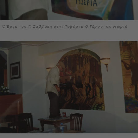
© Έργα του Γ. Σαββάκη στην Ταβέρνα Ο Γέρος του Μωριά