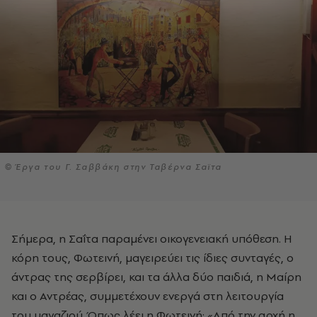
© Έργα του Γ. Σαββάκη στην Ταβέρνα Σαϊτα
Σήμερα, η Σαΐτα παραμένει οικογενειακή υπόθεση. Η
κόρη τους, Φωτεινή, μαγειρεύει τις ίδιες συνταγές, ο
άντρας της σερβίρει, και τα άλλα δύο παιδιά, η Μαίρη
και ο Αντρέας, συμμετέχουν ενεργά στη λειτουργία
του μαγαζιού. Όπως λέει η Φωτεινή: «Από την αρχή η