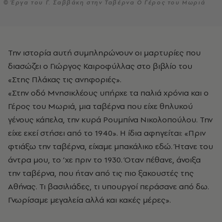
© Έργα του Γ. Σαββάκη στην Ταβέρνα Ο Γέρος του Μωριά
Την ιστορία αυτή συμπληρώνουν οι μαρτυρίες που
διασώζει ο Γιώργος Καιροφύλλας στο βιβλίο του
«Στης Πλάκας τις ανηφοριές».
«Στην οδό Μνησικλέους υπήρχε τα παλιά χρόνια και ο
Γέρος του Μωριά, μια ταβέρνα που είχε θηλυκού
γένους κάπελα, την κυρά Ρουμπίνα Νικολοπούλου. Την
είχε εκεί στήσει από το 1940». Η ίδια αφηγείται: «Πριν
φτιάξω την ταβέρνα, είχαμε μπακάλικο εδώ. Ήτανε του
άντρα μου, το ’χε πριν το 1930. Όταν πέθανε, άνοιξα
την ταβέρνα, που ήταν από τις πιο ξακουστές της
Αθήνας. Τι βασιλιάδες, τι υπουργοί περάσανε από δω.
Γνωρίσαμε μεγαλεία αλλά και κακές μέρες».