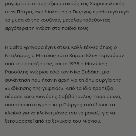
μαγείρισσα στους αξιωματικούς της Χωροφυλακής
στην Πάτρα, ενώ δίπλα της ο Γιώργος έμαθε σιγά σιγά
τα μυστικά της κουζίνας, μεταλαμπαδεύοντας
αργότερα τη γνώση στα παιδιά τους.
Η Σαΐτα γρήγορα έγινε στέκι. Καλλιτέχνες όπως ο
Νταλάρας, ο Μητσιάς και ο Χάρρυ Κλυν περνούσαν
από τα τραπέζια της, και το 1978 ο Μανώλης
Ρασούλης γνώρισε εδώ τον Νίκο Ξυδάκη, μια
συνάντηση που ήταν η αρχή για τη δημιουργία της
«Εκδίκησης της γυφτιάς». Από τα ίδια τραπέζια
πέρασε και ο Διονύσης Σαββόπουλος· τόσο συχνά,
που κάποια στιγμή ο κυρ Γιώργος τού έδωσε τα
κλειδιά για να κλείνει μόνος του το μαγαζί, για να
ξεκουραστεί από τα ξενύχτια του Νιόνιου.