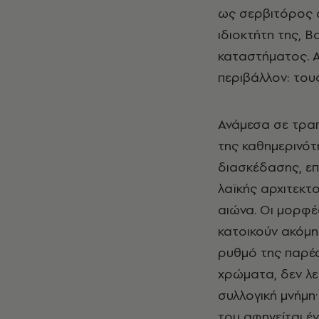
ως σερβιτόρος 
ιδιοκτήτη της, 
καταστήματος. Α
περιβάλλον: του
Ανάμεσα σε τραπ
της καθημερινότ
διασκέδασης, επ
λαϊκής αρχιτεκτ
αιώνα. Οι μορφέ
κατοικούν ακόμη
ρυθμό της παρέα
χρώματα, δεν λε
συλλογική μνήμη
του αφηγείται έ