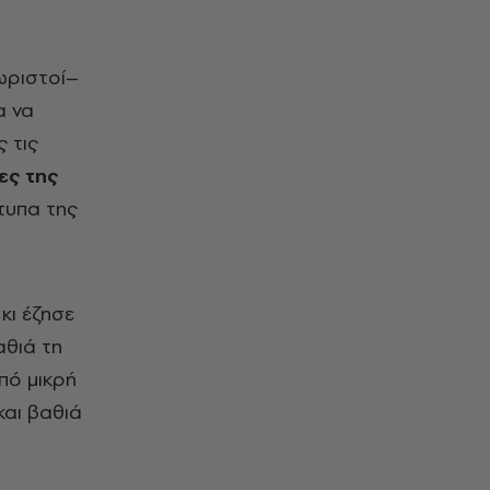
χωριστοί–
α να
 τις
ες της
τυπα της
κι έζησε
αθιά τη
πό μικρή
και βαθιά