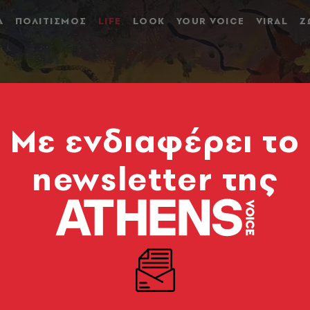
Α
ΠΟΛΙΤΙΣΜΟΣ
LIFE
LOOK
YOUR VOICE
VIRAL
Ζ
Mε ενδιαφέρει το
newsletter της