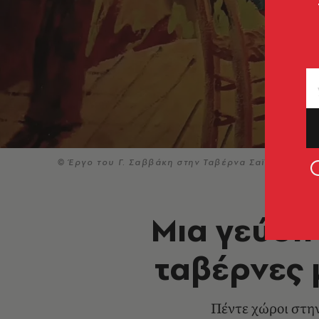
© Έργο του Γ. Σαββάκη στην Ταβέρνα Σαϊτα
Μια γεύση 
ταβέρνες 
Πέντε χώροι στην