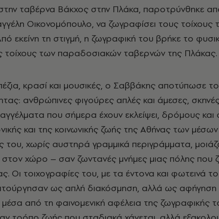
στην ταβέρνα Βάκχος στην Πλάκα, παροτρύνθηκε απ
Βαγγέλη Οικονομόπουλο, να ζωγραφίσει τους τοίχους 
πό εκείνη τη στιγμή, η ζωγραφική του βρήκε το φυσι
ς τοίχους των παραδοσιακών ταβερνών της Πλάκας.
έζια, κρασί και μουσικές, ο Σαββάκης αποτύπωσε τ
ητας: ανθρώπινες φιγούρες απλές και άμεσες, σκηνέ
αγγέλματα που σήμερα έχουν εκλείψει, δρόμους και 
ονικής και της κοινωνικής ζωής της Αθήνας των μέσω
ς του, χωρίς αυστηρά γραμμικά περιγράμματα, μοιάζ
 στον χώρο – σαν ζωντανές μνήμες μιας πόλης που 
ς. Οι τοιχογραφίες του, με τα έντονα και φωτεινά τ
ιτούργησαν ως απλή διακόσμηση, αλλά ως αφήγηση 
· μέσα από τη φαινομενική αφέλεια της ζωγραφικής τ
ναν τρόπο ζωής που σταδιακά χάνεται, αλλά εξακολου