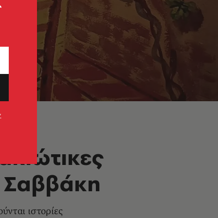
ς
ν
λακιώτικες
υ Σαββάκη
ούνται ιστορίες