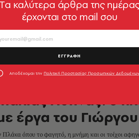
Tα καλύτερα άρθρα της ημέρα
έρχονται στο mail σου
ΕΓΓΡΑΦΗ
Αποδέχομαι την
Πολιτική Προστασίας Προσωπικών Δεδομένω
ΘΕΜΑΤΑ ΓΕΥΣΗΣ
παλιάς Αθήνας: 5 π
με έργα του Γιώργο
 Πλάκα όπου το φαγητό, η μνήμη και οι τοίχοι αφηγ