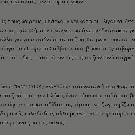
επιδεικνύονται, αλλά παραμένουν.
ύς τους χώρους, υπάρχουν και κάποιοι –λίγοι και ξε
εν σιωπούν. Φέρουν εικόνες που δεν σχεδιάστηκαν γι
αλλά για να συνοδεύσουν τη ζωή. Και μέσα από αυτές
ο έργο του Γιώργου Σαββάκη, που βρήκε στις
ταβέρν
κό του πεδίο, μετατρέποντάς τες σε ζωντανά στιγμιό
κης (1922-2004) γεννήθηκε στη γειτονιά του Ψυρρή 
 τη ζωή του στην Πλάκα, έναν τόπο που καθόρισε β
 το ύφος του. Αυτοδίδακτος, άρχισε να ζωγραφίζει α
αδημαϊκές φιλοδοξίες, αλλά με ένστικτο παρατηρητή 
καθημερινή ζωή της πόλης.