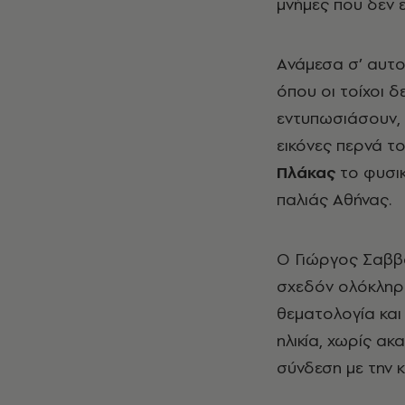
μνήμες που δεν 
Aνάμεσα σ’ αυτο
όπου οι τοίχοι δ
εντυπωσιάσουν, 
εικόνες περνά τ
Πλάκας
το φυσι
παλιάς Αθήνας.
Ο Γιώργος Σαββά
σχεδόν ολόκληρη
θεματολογία και
ηλικία, χωρίς ακ
σύνδεση με την 