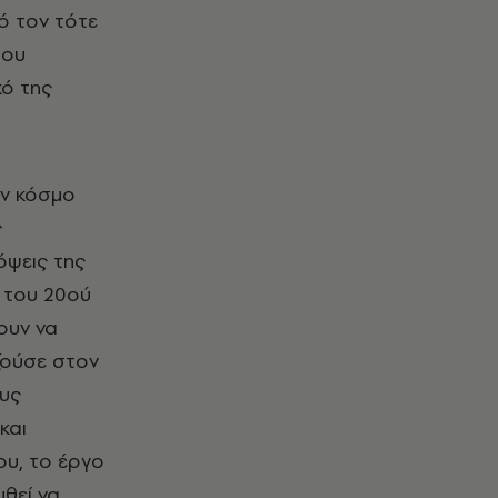
ό τον τότε
του
κό της
ον κόσμο
ς
όψεις της
ν του 20ού
ουν να
ζούσε στον
ους
και
ου, το έργο
θεί να