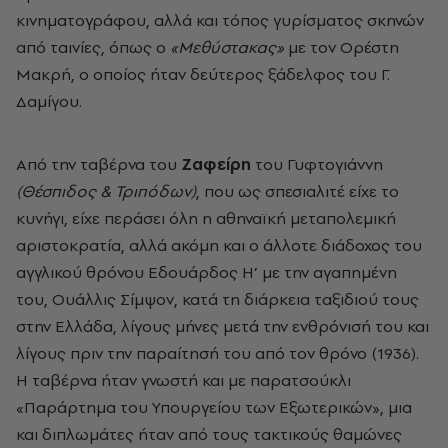
κινηματογράφου, αλλά και τόπος γυρίσματος σκηνών
από ταινίες, όπως ο
«Μεθύστακας»
με τον Ορέστη
Μακρή, ο οποίος ήταν δεύτερος ξάδελφος του Γ.
Δαμίγου.
Από την ταβέρνα του
Ζαφείρη
του Γυφτογιάννη
(Θέσπιδος & Τριπόδων)
,
που ως σπεσιαλιτέ είχε το
κυνήγι, είχε περάσει όλη η αθηναϊκή μεταπολεμική
αριστοκρατία, αλλά ακόμη και ο άλλοτε διάδοχος του
αγγλικού θρόνου Εδουάρδος Η’ με την αγαπημένη
του, Ουάλλις Σίμψον, κατά τη διάρκεια ταξιδιού τους
στην Ελλάδα, λίγους μήνες μετά την ενθρόνισή του και
λίγους πριν την παραίτησή του από τον θρόνο (1936).
Η ταβέρνα ήταν γνωστή και με παρατσούκλι
«Παράρτημα του Υπουργείου των Εξωτερικών», μια
και διπλωμάτες ήταν από τους τακτικούς θαμώνες