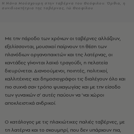
Η Νάνα Μούσχουρη στην ταβέρνα του Θεόφιλου. Όρθια, η
συνιδιοκτήτρια της ταβέρνας, Ιώ Θεοφίλου
Με την πάροδο των χρόνων
οι ταβέρνες αλλάζουν,
εξελίσσονται, μουσικοί παίρνουν τη θέση των
πλανόδιων οργανοπαικτών και της λατέρνας, οι
καντάδες γίνονται λαϊκό τραγούδι, η πελατεία
διευρύνεται. Διανοούμενοι, ποιητές, πολιτικοί,
καλλιτέχνες και δημοσιογράφοι τις διαλέγουν όλο και
πιο συχνά σαν τρόπο ψυχαγωγίας και με την είσοδο
των γυναικών σ’ αυτές παύουν να ’ναι χώροι
αποκλειστικά ανδρικοί.
Ο κατάλογος με τις πλακιώτικες
παλιές ταβέρνες, με
τη λατέρνα και το σκουμπρί, που δεν υπάρχουν πια,