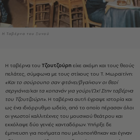
Η Ταβέρνα του Ξυνού
Η ταβέρνα του
Τζουτζούρη
είχε ακόμη και τους θεούς
πελάτες, σύμφωνα με τους στίχους του Τ. Μωραϊτίνη:
«Και το σούρουπο σαν φτάνει/βγαίνουν οι θεοί
σεργιάνια/και τα κοπανάν για γούρι/Ωχ! Στην ταβέρνα
του Τζουτζούρη».
Η ταβέρνα αυτή έγραψε ιστορία και
ως ένα ιδιόρρυθμο ωδείο, από το οποίο πέρασαν όλοι
οι γνωστοί καλλιτέχνες του μουσικού θεάτρου και
εκκόλαψε δύο γενιές κανταδόρων. Υπήρξε δε
έμπνευση για ποιήματα που μελοποιήθηκαν και έγιναν