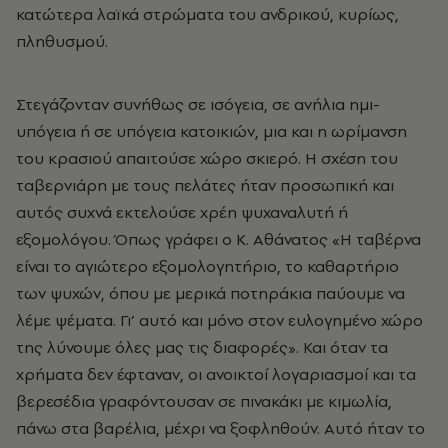
κατώτερα λαϊκά στρώματα του ανδρικού, κυρίως,
πληθυσμού.
Στεγάζονταν συνήθως σε ισόγεια, σε ανήλια ημι-
υπόγεια ή σε υπόγεια κατοικιών, μια και η ωρίμανση
του κρασιού απαιτούσε χώρο σκιερό. Η σχέση του
ταβερνιάρη με τους πελάτες ήταν προσωπική και
αυτός συχνά εκτελούσε χρέη ψυχαναλυτή ή
εξομολόγου. Όπως γράφει ο Κ. Αθάνατος «Η ταβέρνα
είναι το αγιώτερο εξομολογητήριο, το καθαρτήριο
των ψυχών, όπου με μερικά ποτηράκια παύουμε να
λέμε ψέματα. Γι’ αυτό και μόνο στον ευλογημένο χώρο
της λύνουμε όλες μας τις διαφορές». Και όταν τα
χρήματα δεν έφταναν, οι ανοικτοί λογαριασμοί και τα
βερεσέδια γραφόντουσαν σε πινακάκι με κιμωλία,
πάνω στα βαρέλια, μέχρι να ξοφληθούν. Αυτό ήταν το