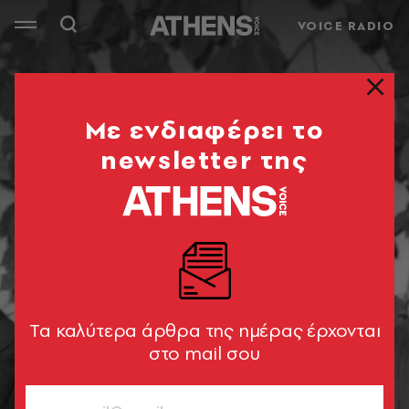
VOICE RADIO
Mε ενδιαφέρει το
newsletter της
Tα καλύτερα άρθρα της ημέρας έρχονται
στο mail σου