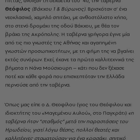
Πίττας, άνοιξαν τη δεκαετία του ’40, την ταβέρνα
Θεόφιλος
(Βάκχου 1 & Βύρωνος)
. Βρισκόταν σ’ ένα
νεοκλασικό, χαμηλό σπιτάκι, με ανθοστόλιστο κήπο,
στο στενό δρομάκι της οδού Βάκχου, με θέα τον
βράχο της Ακρόπολης. Η ταβέρνα γρήγορα έγινε μία
από τις πιο γνωστές της Αθήνας και αγαπημένη
γνωστών προσωπικοτήτων, με τη φήμη της να βγαίνει
εκτός συνόρων. Εκεί, έκανε τα πρώτα καλλιτεχνικά της
βήματα η Νάνα Μούσχουρη – κάτι που δεν ξέχασε
ποτέ και κάθε φορά που επισκεπτόταν την Ελλάδα
περνούσε από την ταβέρνα.
Όπως μας είπε ο
Δ. Θεοφίλου (γιος του Θεόφιλου και
ιδιοκτήτης του «Μαγεμένου Αυλού», στο Παγκράτι)
«η
ταβέρνα ήταν “σταθμός” μετά την παραστάσεις του
Ηρωδείου, γιατί λόγω θέσης, πολλοί θεατές και
καλλιτέχνες σταματούσαν για ένα κρασάκι, σπιτικό