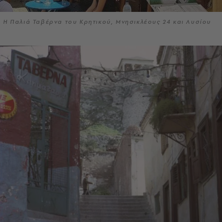
Η Παλιά Ταβέρνα του Κρητικού, Μνησικλέους 24 και Λυσίου