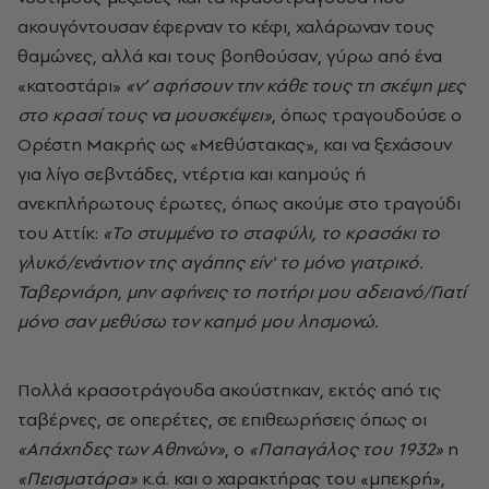
ακουγόντουσαν έφερναν το κέφι, χαλάρωναν τους
θαμώνες, αλλά και τους βοηθούσαν, γύρω από ένα
«κατοστάρι»
«ν’ αφήσουν την κάθε τους τη σκέψη μες
στο κρασί τους να μουσκέψει»
, όπως τραγουδούσε ο
Ορέστη Μακρής ως «Μεθύστακας», και να ξεχάσουν
για λίγο σεβντάδες, ντέρτια και καημούς ή
ανεκπλήρωτους έρωτες, όπως ακούμε στο τραγούδι
του Αττίκ:
«Το στυμμένο το σταφύλι, το κρασάκι το
γλυκό/ενάντιον της αγάπης είν' το μόνο γιατρικό.
Ταβερνιάρη, μην αφήνεις το ποτήρι μου αδειανό/Γιατί
μόνο σαν μεθύσω τον καημό μου λησμονώ.
Πολλά κρασοτράγουδα ακούστηκαν
, εκτός από τις
ταβέρνες, σε οπερέτες, σε επιθεωρήσεις όπως οι
«Απάχηδες των Αθηνών»
, ο
«Παπαγάλος του 1932»
η
«Πεισματάρα»
κ.ά. και ο χαρακτήρας του «μπεκρή»,