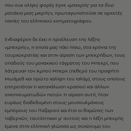
που ουκ ολίγες φορές έγινε
«μπεκρής για τα δυο
ματάκια μιας μικρής»,
πρωταγωνιστούσε σε αρκετές
ταινίες του ελληνικού κινηματογράφου.
Ενδιαφέρον δε έχει η προέλευση της λέξης
«μπεκρής»
, η οποία μας πάει πίσω, στα χρόνια της
τουρκοκρατίας και στην αίρεση των μπεκρήδων, τους
οπαδούς του μοναχικού τάγματος του Μπεκρί, που
λάτρευαν τον Αμπού Μπερκ (πεθερό του προφήτη
Μωάμεθ και πρώτο χαλίφη του Ισλάμ), στους οποίους
επιτρεπόταν η κατανάλωση κρασιού και άλλων
οινοπνευματωδών ποτών. Η αίρεση αυτή, ήταν
ευρέως διαδεδομένη στους μουσουλμάνους
εμπόρους του Παζαριού και έτσι οι θαμώνες των
ταβερνών, ταυτίστηκαν μ’ αυτούς και η λέξη μπεκρής
έμεινε στην ελληνική γλώσσα ως συνώνυμο του