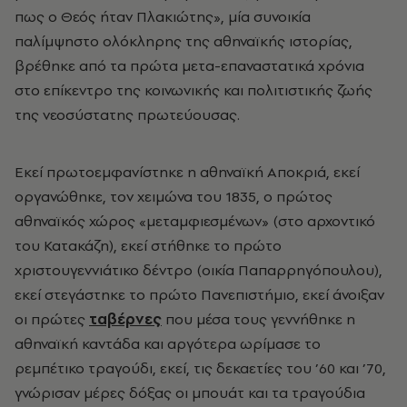
πως ο Θεός ήταν Πλακιώτης», μία συνοικία
παλίμψηστο ολόκληρης της αθηναϊκής ιστορίας,
βρέθηκε από τα πρώτα μετα-επαναστατικά χρόνια
στο επίκεντρο της κοινωνικής και πολιτιστικής ζωής
της νεοσύστατης πρωτεύουσας.
Εκεί πρωτοεμφανίστηκε η αθηναϊκή Αποκριά, εκεί
οργανώθηκε, τον χειμώνα του 1835, ο πρώτος
αθηναϊκός χώρος «μεταμφιεσμένων» (στο αρχοντικό
του Κατακάζη), εκεί στήθηκε το πρώτο
χριστουγεννιάτικο δέντρο (οικία Παπαρρηγόπουλου),
εκεί στεγάστηκε το πρώτο Πανεπιστήμιο, εκεί άνοιξαν
οι πρώτες
ταβέρνες
που μέσα τους γεννήθηκε η
αθηναϊκή καντάδα και αργότερα ωρίμασε το
ρεμπέτικο τραγούδι, εκεί, τις δεκαετίες του ’60 και ’70,
γνώρισαν μέρες δόξας οι μπουάτ και τα τραγούδια