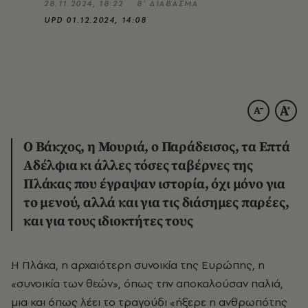
28.11.2024, 18:22
8’ ΔΙΑΒΑΣΜΑ
UPD
01.12.2024, 14:08
Ο Βάκχος, η Μουριά, ο Παράδεισος, τα Επτά
Αδέλφια κι άλλες τόσες ταβέρνες της
Πλάκας που έγραψαν ιστορία, όχι μόνο για
το μενού, αλλά και για τις διάσημες παρέες,
και για τους ιδιοκτήτες τους
Η Πλάκα, η αρχαιότερη συνοικία της Ευρώπης, η
«συνοικία των θεών», όπως την αποκαλούσαν παλιά,
μια και όπως λέει το τραγούδι «ήξερε η ανθρωπότης