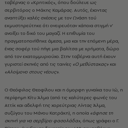
ταβέρνας ο «Κρητικός», όπου δούλευε ως
σερβιτόρος ο Μάκης Καμάρας. Αυτός, έχοντας
αναπτύξει καλές σχέσεις με τον Ωνάση τού
εκμυστηρεύτηκε ότι ονειρευόταν κάποια στιγμή ν’
ανοίξει το δικό του μαγαζί. Η επιθυμία του
πραγματοποιήθηκε άμεσα, μια και την επόμενη μέρα,
ένας σοφέρ τού πήγε μια βαλίτσα με χρήματα, δώρο
από τον εκατομμυριούχο. Στην ταβέρνα αυτή έχουν
γυριστεί σκηνές από τις ταινίες
«Ο μεθύστακας»
και
«Αλοίμονο στους νέους»
.
Ο Θεόφιλος Θεοφίλου
και η όμορφη γυναίκα του Ιώ, η
περίφημη Κίτυ Άλμα (από τις καλύτερες φωνές του
Αττίκ και αδελφή της χορεύτριας Λίντας Άλμα,
συζύγου του Μάνου Κατράκη), η οποία
«άφησε τη
σκηνή για να σερβίρει φασολάδα»,
όπως γράφει ο Γ.