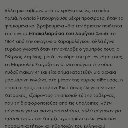
Άλλη μια ταβέρνα από τα χρόνια εκείνα
,
τα πολύ
παλιά, η οποία λειτουργούσε μέχρι πρόσφατα, ήταν τα
φημισμένα και βραβευμένα «διά την άριστην ποιότητα
του οίνου»
Μπακαλιαράκια του Δαμίγου
. Άνοιξε το
1864 από την οικογένεια Καραμαλέγκου, αλλά έγινε
ευρέως γνωστή όταν την ανέλαβε ο γαμπρός τους, ο
Γιώργος Δαμίγος, μετά τον γάμο του με την κόρη τους,
τη Μαρουλία. Στεγαζόταν σ’ ένα υπόγειο της οδού
Κυδαθηναίων 41 και είχε σήμα κατατεθέν μια αρχαία
μαρμάρινη κολώνα, στο μέσον της κύριας αίθουσας, η
οποία στήριζε το ταβάνι. Εκεί, όπως έλεγε ο Μάνος
Κατράκης, εξαίροντας τη σπεσιαλιτέ της ταβέρνας,
που τη διαφοροποιούσε από τις υπόλοιπες,
«δεν
πήγαιναν για να φάνε μπακαλιάρο, αλλά πήγαιναν για
προσκυνήσουν»
. Υπήρξε αγαπημένο στέκι γνωστών
προσωπικοτήτων και ηθοποιών του ελληνικού