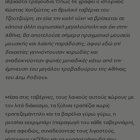
αξέχαστα τραγούδια. Όπως δε γράφει ο ιστορικός
Κώστας Χατζιώτης
«η θρυλική ταβέρνα του
Τζουτζούρη, αν είχε την καλή τύχη να βρίσκεται σε
κάποια άλλη ευρωπαϊκή μεγαλούπολη και όχι στην
Αθήνα, θα αποτελούσε σήμερα πραγματικό μουσείο
μουσικής και λαϊκής παράδοσης, αφού εδώ επί
δεκαετίες γεννιόντουσαν χορωδίες και
αναδεικνύονταν φωνές μοναδικές κάτω από την
έμπνευση του μεγάλου τροβαδούρου της Αθήνας,
του Δημ. Ροδίου».
Μέσα στις ταβέρνες
, τους λαϊκούς αυτούς χώρους με
τον λιτό διάκοσμο, τα ξύλινα τραπέζια χωρίς
τραπεζομάντηλο και τα βαρέλια γύρω γύρω, η
ρετσίνα κεχριμπάρι (παραγωγή του κάθε ταβερνιάρη),
έρεε αφειδώς, συνοδεύοντας τους λιγοστούς,
νόστιμους μεζέδες και τα κρασοτράγουδα που