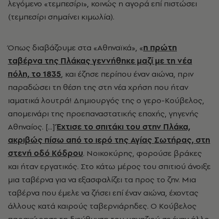
λεγόμενο «τεμπεσίρι», κοινώς η αγορά επί πιστώσει
(τεμπεσίρι σημαίνει κιμωλία).
Όπως διαβάζουμε στα «Αθηναϊκά»,
«
η πρώτη
ταβέρνα της Πλάκας γεννήθηκε μαζί με τη νέα
πόλη, το 1835
, και έζησε περίπου έναν αιώνα, πριν
παραδώσει τη θέση της στη νέα χρήση που ήταν
ιαματικά λουτρά! Δημιουργός της ο γερο-Κούβελος,
απομεινάρι της προεπαναστατικής εποχής, γηγενής
Αθηναίος. [...]
Έχτισε το σπιτάκι του στην Πλάκα,
ακριβώς πίσω από το ιερό της Αγίας Σωτήρας, στη
στενή οδό Κόδρου
. Νοικοκύρης, φορούσε βράκες
και ήταν εργατικός. Στο κάτω μέρος του σπιτιού άνοιξε
μια ταβέρνα για να εξασφαλίζει τα προς το ζην. Μια
ταβέρνα που έμελε να ζήσει επί έναν αιώνα, έχοντας
άλλους κατά καιρούς ταβερνιάρηδες. Ο Κούβελος
παραχώρησε τη διεύθυνση του μαγαζιού σε έναν άλλο