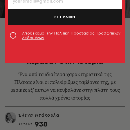
ΕΓΓΡΑΦΗ
1975, Ο Ζισκάρ ντ'Εστέν με τον Κωνσταντίνο
Καραμανλή στην ταβέρνα του Ξυνού
Αποδέχομαι την
Πολιτική Προστασίας Προσωπικών
Δεδομένων
ΘΕΜΑΤΑ ΓΕΥΣΗΣ
Πλακιώτικες ταβέρνες που
πέρασαν στην ιστορία
Ένα από τα ιδιαίτερα χαρακτηριστικά της
Πλάκας είναι οι πολυάριθμες ταβέρνες της, με
μερικές εξ’ αυτών να κουβαλάνε στην πλάτη τους
πολλά χρόνια ιστορίας
Έλενα Ντάκουλα
938
ΤΕΥΧΟΣ