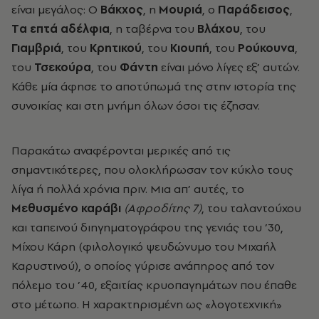
είναι μεγάλος: Ο
Βάκχος
, η
Μουριά
, ο
Παράδεισος
,
Tα επτά αδέλφια
, η ταβέρνα του
Βλάχου
, του
Γιαμβριά
, του
Κρητικού
, του
Κιουπή
, του
Ρούκουνα
,
του
Τσεκούρα
, του
Φάντη
είναι μόνο λίγες εξ’ αυτών.
Κάθε μία άφησε το αποτύπωμά της στην ιστορία της
συνοικίας και στη μνήμη όλων όσοι τις έζησαν.
Παρακάτω αναφέρονται μερικές από τις
σημαντικότερες
, που ολοκλήρωσαν τον κύκλο τους
λίγα ή πολλά χρόνια πριν. Μια απ’ αυτές, το
Μεθυσμένο καράβι
(Αφροδίτης 7)
, του ταλαντούχου
και ταπεινού διηγηματογράφου της γενιάς του ’30,
Μίχου Κάρη (φιλολογικό ψευδώνυμο του Μιχαήλ
Καρυστινού), ο οποίος γύρισε ανάπηρος από τον
πόλεμο του ’40, εξαιτίας κρυοπαγημάτων που έπαθε
στο μέτωπο. Η χαρακτηρισμένη ως «λογοτεχνική»