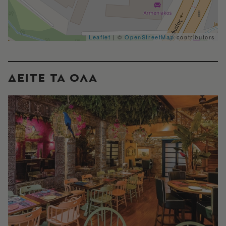
Leaflet
| ©
OpenStreetMap
contributors
ΔΕΙΤΕ ΤΑ ΟΛΑ