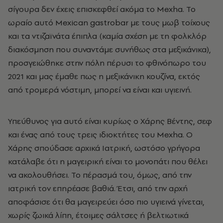
σίγουρα δεν έχεις επισκεφθεί ακόμα το Mexha. Το
ωραίο αυτό Mexican gastrobar με τους μωβ τοίχους
και τα ντιζαϊνάτα έπιπλα (καμία σχέση με τη φολκλόρ
διακόσμηση που συναντάμε συνήθως στα μεξικάνικα),
προσγειώθηκε στην πόλη πέρυσι το φθινόπωρο του
2021 και μας έμαθε πως η μεξικάνικη κουζίνα, εκτός
από τρομερά νόστιμη, μπορεί να είναι και υγιεινή.
Υπεύθυνος για αυτό είναι κυρίως ο Χάρης Βέντης, σεφ
και ένας από τους τρεις ιδιοκτήτες του Mexha. Ο
Χάρης σπούδασε αρχικά Ιατρική, ωστόσο γρήγορα
κατάλαβε ότι η μαγειρική είναι το μονοπάτι που θέλει
να ακολουθήσει. Το πέρασμά του, όμως, από την
ιατρική τον επηρέασε βαθιά. Έτσι, από την αρχή
αποφάσισε ότι θα μαγειρεύει όσο πιο υγιεινά γίνεται,
χωρίς ζωικά λίπη, έτοιμες σάλτσες ή βελτιωτικά