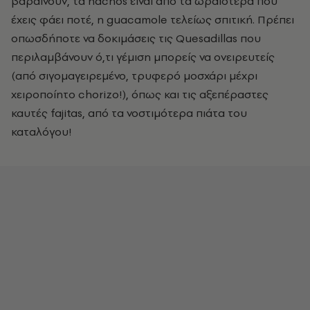
βαραίνουν, τα nachos είναι από τα ωραιότερα που
έχεις φάει ποτέ, η guacamole τελείως σπιτική. Πρέπει
οπωσδήποτε να δοκιμάσεις τις Quesadillas που
περιλαμβάνουν ό,τι γέμιση μπορείς να ονειρευτείς
(από σιγομαγειρεμένο, τρυφερό μοσχάρι μέχρι
χειροποίητο chorizo!), όπως και τις αξεπέραστες
καυτές fajitas, από τα νοστιμότερα πιάτα του
καταλόγου!