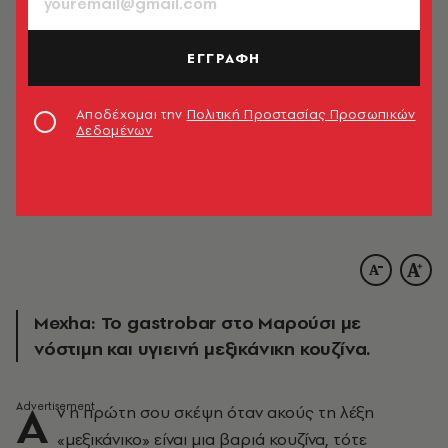
ΕΓΓΡΑΦΗ
Αποδέχομαι την
Πολιτική Προστασίας Προσωπικών
Δεδομένων
Mexha: Το gastrobar στο Μαρούσι με
νόστιμη και υγιεινή μεξικάνικη κουζίνα.
Α
ν η πρώτη σου σκέψη όταν ακούς τη λέξη
«μεξικάνικο» είναι μια βαριά κουζίνα, τότε