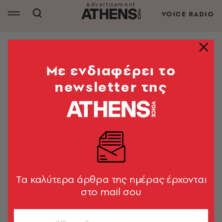
VOICE RADIO
9 στέκια που σε ταξιδεύουν στις κουζίνες του
κόσμου
Mε ενδιαφέρει το
Mexha: Το διαφορετικό μεξικάνικο
newsletter της
της πόλης
Αν η πρώτη σου σκέψη όταν ακούς τη λέξη
«μεξικάνικο» είναι μια βαριά κουζίνα, τότε σίγουρα
δεν έχεις επισκεφθεί ακόμα το Mexha
18.05.2022, 16:37
1’ ΔΙΑΒΑΣΜΑ
Tα καλύτερα άρθρα της ημέρας έρχονται
στο mail σου