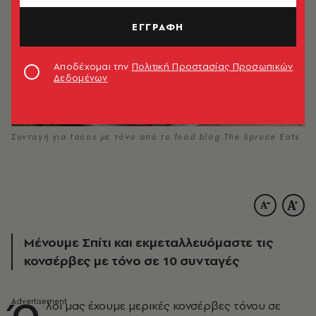
ΕΓΓΡΑΦΗ
Αποδέχομαι την
Πολιτική Προστασίας Προσωπικών
Δεδομένων
Συνταγή για tacos με τόνο από το food blog The Spruce Eats
Μένουμε Σπίτι και εκμεταλλευόμαστε τις
κονσέρβες με τόνο σε 10 συνταγές
Ό
λοι μας έχουμε μερικές κονσέρβες τόνου σε