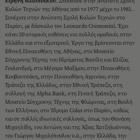
Ειρήνη Ηλιοπούλου
. Σπούδασε στην Ανώτατη Σχολή
Καλών Τεχνών της Αθήνας από το 1977 μέχρι το 1981.
Συνέχισε στην Ανώτατη Σχολή Καλών Τεχνών στο
Παρίσι, με δάσκαλο τον Leonardo Cremonini. Έχει
κάνει 20 ατομικές εκθέσεις και πολλές ομαδικές στην
Ελλάδα και στο εξωτερικό. Έργα της βρίσκονται στην
Εθνική Πινακοθήκη της Αθήνας, στο Μουσείο
Σύγχρονης Τέχνης του Ιδρύματος Βασίλη και Ελίζας
Γουλανδρή, στο Μέγαρο Μαξίμου, στην Πινακοθήκη
Κουβουτσάκη, στην Πινακοθήκη Αγρινίου, στην
Τράπεζα της Ελλάδος, στην Εθνική Τράπεζα, στη
συλλογή της Alpha Bank, στη Γενική Τράπεζα, στo
Μουσείο Σύγχρονης Τέχνης της Φλώρινας, στη Βουλή
των Ελλήνων, στο Ίδρυμα Colas στο Παρίσι, καθώς
και σε πολλές ιδιωτικές συλλογές, όπως του Θανάση
Μιχαηλίδη, του Αντώνη και της Άζιας Χατζηϊωάννου,
του Γιώργου Μιχαλόπουλου κ.ά., στην Ελλάδα, την