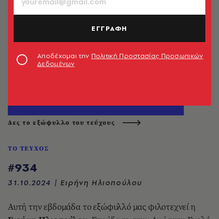
ΕΓΓΡΑΦΗ
Αποδέχομαι την
Πολιτική Προστασίας Προσωπικών
Δεδομένων
Δες το εξώφυλλο του τεύχους
ΤΟ ΤΕΥΧΟΣ
#934
31.10.2024
|
Ειρήνη Ηλιοπούλου
Αυτή την εβδομάδα το εξώφυλλό μας φιλοτεχνεί η