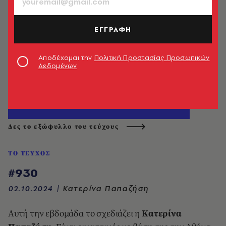
ΕΓΓΡΑΦΗ
Αποδέχομαι την
Πολιτική Προστασίας Προσωπικών
Δεδομένων
Δες το εξώφυλλο του τεύχους
ΤΟ ΤΕΥΧΟΣ
#930
02.10.2024
|
Κατερίνα Παπαζήση
Aυτή την εβδομάδα το σχεδιάζει η
Κατερίνα