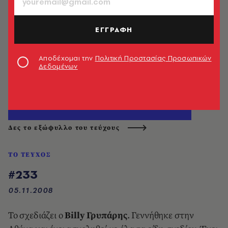
ΕΓΓΡΑΦΗ
Αποδέχομαι την
Πολιτική Προστασίας Προσωπικών
Δεδομένων
Δες το εξώφυλλο του τεύχους
ΤΟ ΤΕΥΧΟΣ
#233
05.11.2008
Το σχεδιάζει ο
Billy Γρυπάρης
. Γεννήθηκε στην