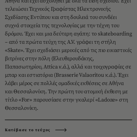
Αθήνα και έχει ασχοληθεί µε όλα τα είδη σχεδίου. Έχει
τελειώσει Τεχνικός Γραφίστας Ηλεκτρονικής
Σχεδίασης Εντύπου και στη δουλειά του συνδέει
συχνά στοιχεία της τεχνολογίας µε την τέχνη του
δρόµου. Έχει και µια δεύτερη αγάπη: το skateboarding
– από τα πρώτα τεύχη της A.V. γράφει τη στήλη
«Skate». Έχει σχεδιάσει µερικές από τις πιο εικαστικές
βιτρίνες στην πόλη (Ελευθερουδάκης,
Παπασωτηρίου, Attica κ.ά.), αλλά και τοιχογραφίες σε
µπαρ και εστιατόρια (Brasserie Valaoritou κ.ά.). Έχει
λάβει µέρος σε πολλές οµαδικές εκθέσεις σε Αθήνα
και Θεσσαλονίκη. Την πρώτη του ατοµική έκθεση με
τίτλο «For» παρουσίασε στην γκαλερί «Ladoze» στη
Θεσσαλονίκη.
Κατέβασε το τεύχος