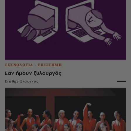
ΤΕΧΝΟΛΟΓΙΑ - ΕΠΙΣΤΗΜΗ
Eαν ήμουν ξυλουργός
Στάθης Στασινός