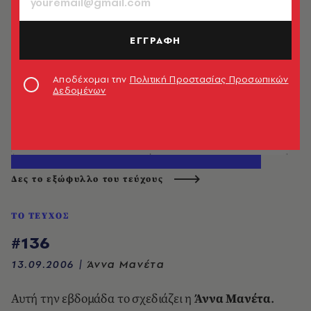
ΕΓΓΡΑΦΗ
Αποδέχομαι την
Πολιτική Προστασίας Προσωπικών
Δεδομένων
Δες το εξώφυλλο του τεύχους
ΤΟ ΤΕΥΧΟΣ
#136
13.09.2006
|
Άννα Μανέτα
Αυτή την εβδομάδα το σχεδιάζει η
Άννα Mανέτα
.