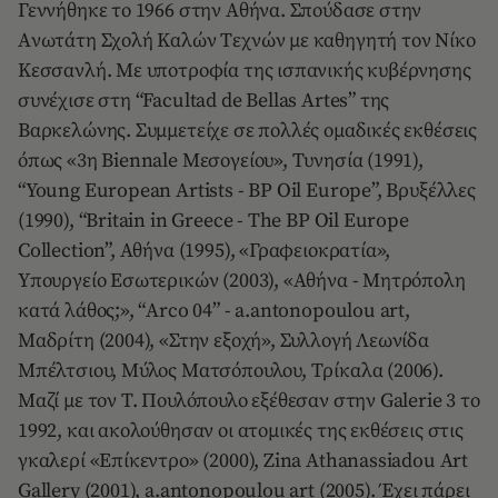
Γεννήθηκε το 1966 στην Aθήνα. Σπούδασε στην
Aνωτάτη Σχολή Kαλών Tεχνών με καθηγητή τον Nίκο
Kεσσανλή. Με υποτροφία της ισπανικής κυβέρνησης
συνέχισε στη “Facultad de Bellas Artes” της
Bαρκελώνης. Συμμετείχε σε πολλές ομαδικές εκθέσεις
όπως «3η Biennale Mεσογείου», Tυνησία (1991),
“Young European Artists - BP Oil Europe”, Bρυξέλλες
(1990), “Britain in Greece - The BP Oil Europe
Collection”, Aθήνα (1995), «Γραφειοκρατία»,
Yπουργείο Eσωτερικών (2003), «Aθήνα - Mητρόπολη
κατά λάθος;», “Arco 04” - a.antonopoulou art,
Mαδρίτη (2004), «Στην εξοχή», Συλλογή Λεωνίδα
Mπέλτσιου, Mύλος Mατσόπουλου, Tρίκαλα (2006).
Mαζί με τον T. Πουλόπουλο εξέθεσαν στην Galerie 3 το
1992, και ακολούθησαν οι ατομικές της εκθέσεις στις
γκαλερί «Eπίκεντρο» (2000), Zina Athanassiadou Art
Gallery (2001), a.antonopoulou art (2005). Έχει πάρει