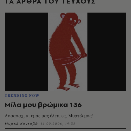
ΤΑ ΑΡΘΡΑ ΤΟΥ ΤΕΥΧΟΥΣ
TRENDING NOW
Μίλα μου βρώμικα 136
Aαααααχ, κι εμάς μας έλειψες, Mυρτώ μας!
Μυρτώ Κοντοβά
14.09.2006, 19:32