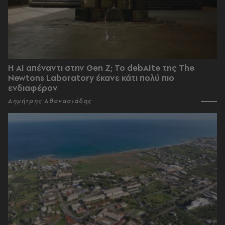
Η AI απέναντι στην Gen Z; Το debAIte της The
Newtons Laboratory έκανε κάτι πολύ πιο
ενδιαφέρον
Δημήτρης Αθανασιάδης