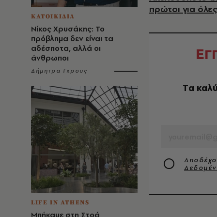
πρώτοι για όλες
ΚΑΤΟΙΚΙΔΙΑ
Νίκος Χρυσάκης: Το
πρόβλημα δεν είναι τα
αδέσποτα, αλλά οι
Ε
Γ
άνθρωποι
Δήμητρα Γκρους
Tα καλύ
EMAIL
Αποδέχο
Δεδομέ
LIFE IN ATHENS
Μπήκαμε στη Στοά