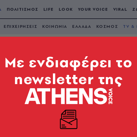
Α
ΠΟΛΙΤΙΣΜΟΣ
LIFE
LOOK
YOUR VOICE
VIRAL
Ζ
ΕΠΙΧΕΙΡΗΣΕΙΣ
ΚΟΙΝΩΝΙΑ
ΕΛΛΑΔΑ
ΚΟΣΜΟΣ
TV &
Mε ενδιαφέρει το
newsletter της
το Survivor: Ο ΣΚΑΪ
τάδοση του reality
μέρειες