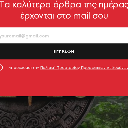
Tα καλύτερα άρθρα της ημέρα
έρχονται στο mail σου
ΕΓΓΡΑΦΗ
Αποδέχομαι την
Πολιτική Προστασίας Προσωπικών Δεδομένω