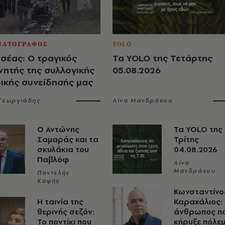
ΜΑΤΟΓΡΑΦΟΣ
YOLO
σέας: Ο τραγικός
Τα YOLO της Τετάρτης
νητής της συλλογικής
05.08.2026
ρικής συνείδησής μας
 Γεωργιάδης
Λίνα Μανδράκου
Ο Αντώνης
Τα YOLO της
Σαμαράς και τα
Τρίτης
σκυλάκια του
04.08.2026
Παβλόφ
Λίνα
Μανδράκου
Παντελής
Καψής
Κωνσταντίνο
Η ταινία της
Καραχάλιος:
θερινής σεζόν:
άνθρωπος π
Το ποντίκι που
κήρυξε πόλε