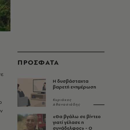
ΠΡΟΣΦΑΤΑ
σε
Η δυσβάσταχτα
βαρετή ενημέρωση
Κυριάκος
ο
Αθανασιάδης
ν
«Θα βγάλω σε βίντεο
γιατί γέλασε η
συνάδελφος» - Ο