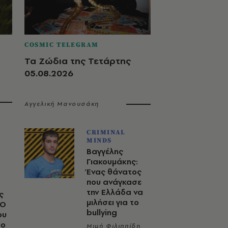
COSMIC TELEGRAM
Τα Ζώδια της Τετάρτης
05.08.2026
Αγγελική Μανουσάκη
CRIMINAL
MINDS
Βαγγέλης
Γιακουμάκης:
Ένας θάνατος
που ανάγκασε
την Ελλάδα να
ς
μιλήσει για το
 Ο
bullying
ου
μο
Μιμή Φιλιππίδη