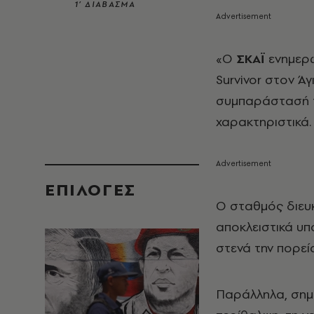
1’ ΔΙΑΒΑΣΜΑ
«Ο
ΣΚΑΪ
ενημερώ
Survivor στον Άγ
συμπαράστασή το
χαρακτηριστικά.
EΠΙΛΟΓΈΣ
Ο σταθμός διευκ
αποκλειστικά υ
στενά την πορεία
Παράλληλα, σημε