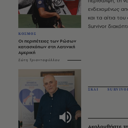
περίθαλψη, τη ν
ενδεχομένως απα
και τα αίτια το
Survivor διακόπ
ΚΟΣΜΟΣ
Οι περιπέτειες των Ρώσων
κατασκόπων στη Λατινική
Αμερική
Σώτη Τριανταφύλλου
ΣΚΑΙ
SURVIVO
Ακολουθήστε τη