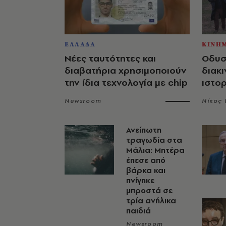
ΕΛΛΑΔΑ
ΚΙΝΗ
Νέες ταυτότητες και
Οδυσ
διαβατήρια χρησιμοποιούν
διακι
την ίδια τεχνολογία με chip
ιστο
Newsroom
Νίκος
Ανείπωτη
τραγωδία στα
Μάλια: Μητέρα
έπεσε από
βάρκα και
πνίγηκε
μπροστά σε
τρία ανήλικα
παιδιά
Newsroom