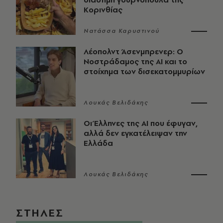
Κορινθίας
Νατάσσα Καρυστινού
Λέοπολντ Άσενμπρενερ: Ο
Νοστράδαμος της AI και το
στοίχημα των δισεκατομμυρίων
Λουκάς Βελιδάκης
Οι Έλληνες της ΑΙ που έφυγαν,
αλλά δεν εγκατέλειψαν την
Ελλάδα
Λουκάς Βελιδάκης
ΣΤΗΛΕΣ