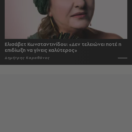
Ελισάβετ Κωνσταντινίδου: «Δεν τελειώνει ποτέ η
επιδίωξη να γίνεις καλύτερος»
Δημήτρης Καραθάνος