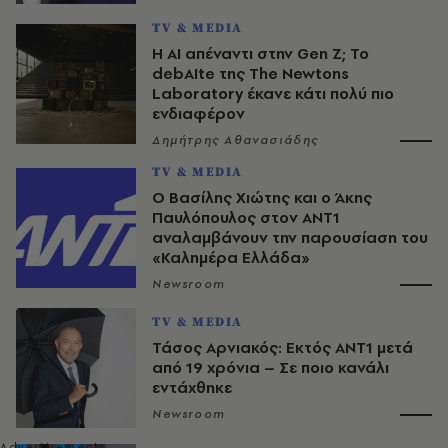
TV & MEDIA
Η AI απέναντι στην Gen Z; Το
debAIte της The Newtons
Laboratory έκανε κάτι πολύ πιο
ενδιαφέρον
Δημήτρης Αθανασιάδης
TV & MEDIA
Ο Βασίλης Χιώτης και ο Άκης
Παυλόπουλος στον ΑΝΤ1
αναλαμβάνουν την παρουσίαση του
«Καλημέρα Ελλάδα»
Newsroom
TV & MEDIA
Τάσος Αρνιακός: Εκτός ΑΝΤ1 μετά
από 19 χρόνια – Σε ποιο κανάλι
εντάχθηκε
Newsroom