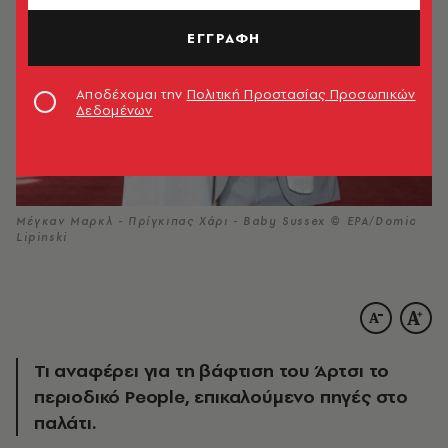
ΕΓΓΡΑΦΗ
Αποδέχομαι την
Πολιτική Προστασίας Προσωπικών
Δεδομένων
Μέγκαν Μαρκλ - Πρίγκιπας Χάρι - Baby Sussex © EPA/Domic
Lipinski
Τι αναφέρει για τη βάφτιση του Άρτσι τo
περιοδικό People, επικαλούμενο πηγές στο
παλάτι.