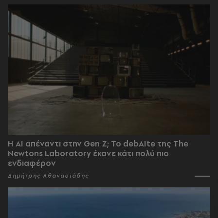
Η AI απέναντι στην Gen Z; Το debAIte της The
Newtons Laboratory έκανε κάτι πολύ πιο
ενδιαφέρον
Δημήτρης Αθανασιάδης