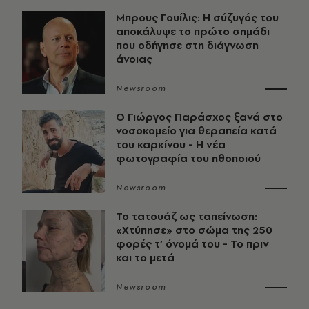
Μπρους Γουίλις: Η σύζυγός του
αποκάλυψε το πρώτο σημάδι
που οδήγησε στη διάγνωση
άνοιας
Newsroom
O Γιώργος Παράσχος ξανά στο
νοσοκομείο για θεραπεία κατά
του καρκίνου - Η νέα
φωτογραφία του ηθοποιού
Newsroom
Το τατουάζ ως ταπείνωση:
«Χτύπησε» στο σώμα της 250
φορές τ’ όνομά του - Το πριν
και το μετά
Newsroom